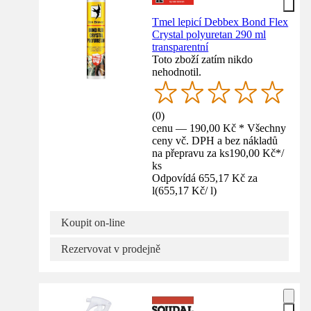
Tmel lepicí Debbex Bond Flex
Crystal polyuretan 290 ml
transparentní
Toto zboží zatím nikdo
nehodnotil.
(
0
)
cenu — 190,00 Kč * Všechny
ceny vč. DPH a bez nákladů
na přepravu za ks
190,00 Kč
*
/
ks
Odpovídá 655,17 Kč za
l
(
655,17 Kč
/
l
)
Koupit on-line
Rezervovat v prodejně