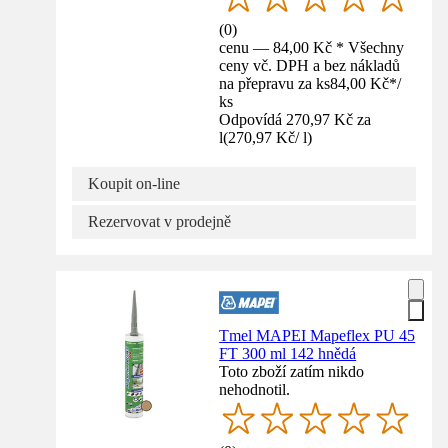
(
0
)
cenu — 84,00 Kč * Všechny
ceny vč. DPH a bez nákladů
na přepravu za ks
84,00 Kč
*
/
ks
Odpovídá 270,97 Kč za
l
(
270,97 Kč
/
l
)
Koupit on-line
Rezervovat v prodejně
Tmel MAPEI Mapeflex PU 45
FT 300 ml 142 hnědá
Toto zboží zatím nikdo
nehodnotil.