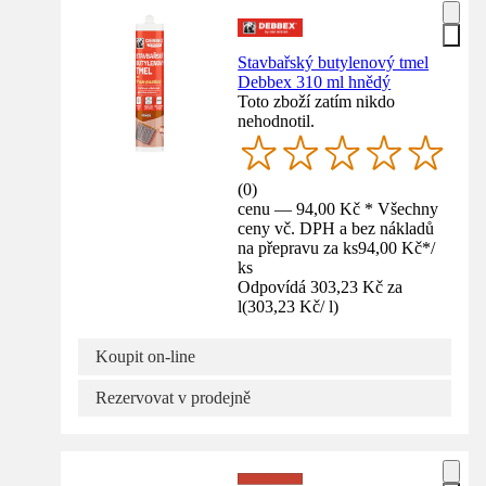
Stavbařský butylenový tmel
Debbex 310 ml hnědý
Toto zboží zatím nikdo
nehodnotil.
(
0
)
cenu — 94,00 Kč * Všechny
ceny vč. DPH a bez nákladů
na přepravu za ks
94,00 Kč
*
/
ks
Odpovídá 303,23 Kč za
l
(
303,23 Kč
/
l
)
Koupit on-line
Rezervovat v prodejně