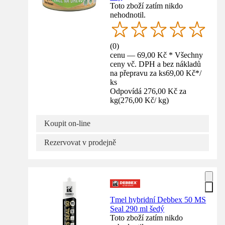
Toto zboží zatím nikdo
nehodnotil.
(
0
)
cenu — 69,00 Kč * Všechny
ceny vč. DPH a bez nákladů
na přepravu za ks
69,00 Kč
*
/
ks
Odpovídá 276,00 Kč za
kg
(
276,00 Kč
/
kg
)
Koupit on-line
Rezervovat v prodejně
Tmel hybridní Debbex 50 MS
Seal 290 ml šedý
Toto zboží zatím nikdo