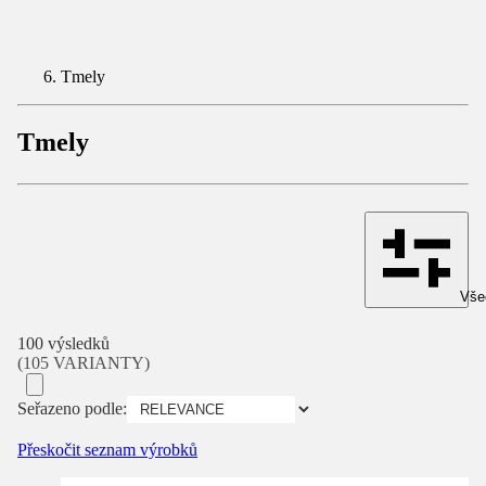
Tmely
Tmely
Všec
100 výsledků
(105 VARIANTY)
Seřazeno podle:
Přeskočit seznam výrobků