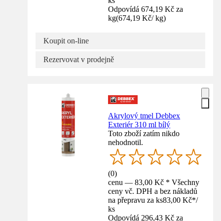
ks
Odpovídá 674,19 Kč za
kg
(
674,19 Kč
/
kg
)
Koupit on-line
Rezervovat v prodejně
Akrylový tmel Debbex
Exteriér 310 ml bílý
Toto zboží zatím nikdo
nehodnotil.
(
0
)
cenu — 83,00 Kč * Všechny
ceny vč. DPH a bez nákladů
na přepravu za ks
83,00 Kč
*
/
ks
Odpovídá 296,43 Kč za