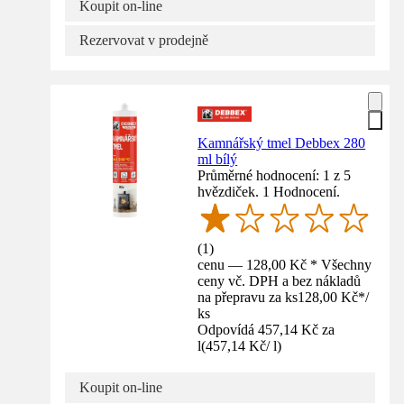
Koupit on-line
Rezervovat v prodejně
Kamnářský tmel Debbex 280
ml bílý
Průměrné hodnocení: 1 z 5
hvězdiček. 1 Hodnocení.
(
1
)
cenu — 128,00 Kč * Všechny
ceny vč. DPH a bez nákladů
na přepravu za ks
128,00 Kč
*
/
ks
Odpovídá 457,14 Kč za
l
(
457,14 Kč
/
l
)
Koupit on-line