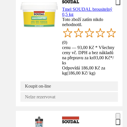
Tmel SOUDAL brousitelný
0,5 kg
Toto zboží zatím nikdo
nehodnotil.
(
0
)
cenu — 93,00 Kč * Všechny
ceny vč. DPH a bez nákladů
na přepravu za ks
93,00 Kč
*
/
ks
Odpovídá 186,00 Kč za
kg
(
186,00 Kč
/
kg
)
Koupit on-line
Nelze rezervovat