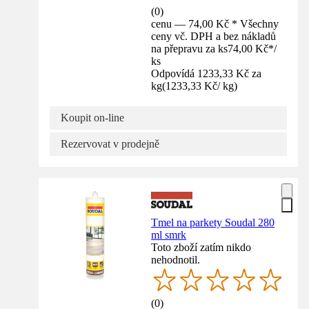
(
0
)
cenu — 74,00 Kč * Všechny
ceny vč. DPH a bez nákladů
na přepravu za ks
74,00 Kč
*
/
ks
Odpovídá 1233,33 Kč za
kg
(
1233,33 Kč
/
kg
)
Koupit on-line
Rezervovat v prodejně
Tmel na parkety Soudal 280
ml smrk
Toto zboží zatím nikdo
nehodnotil.
(
0
)