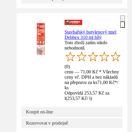
Stavbařský butylenový tmel
Debbex 310 ml bílý
Toto zboží zatím nikdo
nehodnotil.
(
0
)
cenu — 71,00 Kč * Všechny
ceny vč. DPH a bez nákladů
na přepravu za ks
71,00 Kč
*
/
ks
Odpovídá 253,57 Kč za
l
(
253,57 Kč
/
l
)
Koupit on-line
Rezervovat v prodejně