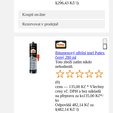
l
(
296,43 Kč
/
l
)
Koupit on-line
Rezervovat v prodejně
Bitumenový střešní tmel Pattex
černý 280 ml
Toto zboží zatím nikdo
nehodnotil.
(
0
)
cenu — 135,00 Kč * Všechny
ceny vč. DPH a bez nákladů
na přepravu za ks
135,00 Kč
*
/
ks
Odpovídá 482,14 Kč za
l
(
482,14 Kč
/
l
)