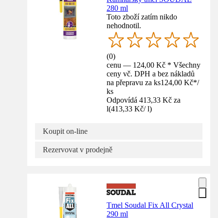
280 ml
Toto zboží zatím nikdo
nehodnotil.
(
0
)
cenu — 124,00 Kč * Všechny
ceny vč. DPH a bez nákladů
na přepravu za ks
124,00 Kč
*
/
ks
Odpovídá 413,33 Kč za
l
(
413,33 Kč
/
l
)
Koupit on-line
Rezervovat v prodejně
Tmel Soudal Fix All Crystal
290 ml