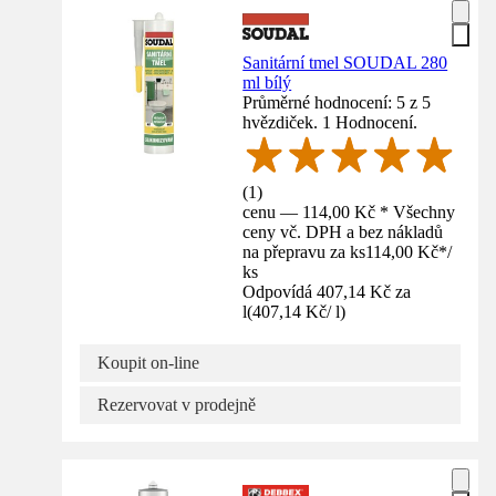
Sanitární tmel SOUDAL 280
ml bílý
Průměrné hodnocení: 5 z 5
hvězdiček. 1 Hodnocení.
(
1
)
cenu — 114,00 Kč * Všechny
ceny vč. DPH a bez nákladů
na přepravu za ks
114,00 Kč
*
/
ks
Odpovídá 407,14 Kč za
l
(
407,14 Kč
/
l
)
Koupit on-line
Rezervovat v prodejně