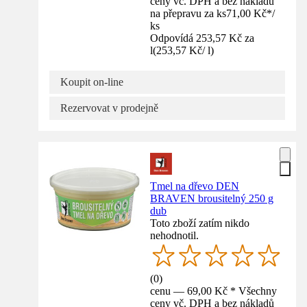
ceny vč. DPH a bez nákladů
na přepravu za ks
71,00 Kč
*
/
ks
Odpovídá 253,57 Kč za
l
(
253,57 Kč
/
l
)
Koupit on-line
Rezervovat v prodejně
Tmel na dřevo DEN
BRAVEN brousitelný 250 g
dub
Toto zboží zatím nikdo
nehodnotil.
(
0
)
cenu — 69,00 Kč * Všechny
ceny vč. DPH a bez nákladů