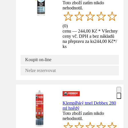
Toto zboží zatím nikdo
nehodnotil.
(
0
)
cenu — 244,00 Kč * Všechny
ceny vč. DPH a bez nákladů
na přepravu za ks
244,00 Kč
*
/
ks
Koupit on-line
Nelze rezervovat
Klempířský tmel Debbex 280
ml hnědý
Toto zboží zatím nikdo
nehodnotil.