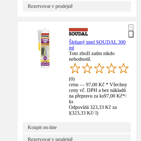
Rezervovat v prodejně
Šlehaný tmel SOUDAL 300
ml
Toto zboží zatím nikdo
nehodnotil.
(
0
)
cenu — 97,00 Kč * Všechny
ceny vč. DPH a bez nákladů
na přepravu za ks
97,00 Kč
*
/
ks
Odpovídá 323,33 Kč za
l
(
323,33 Kč
/
l
)
Koupit on-line
Rezervovat v prodejně