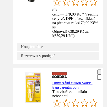
(
0
)
cenu — 179,00 Kč * Všechny
ceny vč. DPH a bez nákladů
na přepravu za ks
179,00 Kč
*
/
ks
Odpovídá 639,29 Kč za
l
(
639,29 Kč
/
l
)
Koupit on-line
Rezervovat v prodejně
Univerzální silikon Soudal
transparentní 60 g
Toto zboží zatím nikdo
nehodnotil.