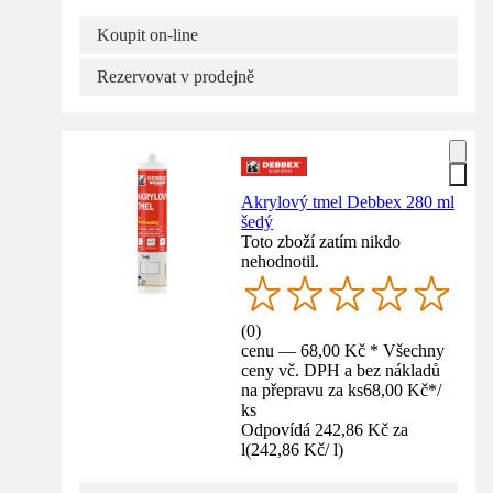
Koupit on-line
Rezervovat v prodejně
Akrylový tmel Debbex 280 ml
šedý
Toto zboží zatím nikdo
nehodnotil.
(
0
)
cenu — 68,00 Kč * Všechny
ceny vč. DPH a bez nákladů
na přepravu za ks
68,00 Kč
*
/
ks
Odpovídá 242,86 Kč za
l
(
242,86 Kč
/
l
)