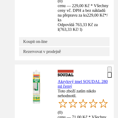
(
0
)
cenu — 229,00 Kč * Všechny
ceny vč. DPH a bez nákladů
na přepravu za ks
229,00 Kč
*
/
ks
Odpovídá 763,33 Kč za
l
(
763,33 Kč
/
l
)
Koupit on-line
Rezervovat v prodejně
Akrylový tmel SOUDAL 280
ml černý
Toto zboží zatím nikdo
nehodnotil.
(
0
)
cenu — 71,00 Kč * Všechny