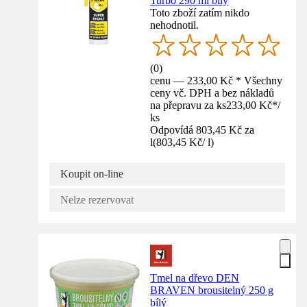
Turbo 290 ml bílý
Toto zboží zatím nikdo
nehodnotil.
(
0
)
cenu — 233,00 Kč * Všechny
ceny vč. DPH a bez nákladů
na přepravu za ks
233,00 Kč
*
/
ks
Odpovídá 803,45 Kč za
l
(
803,45 Kč
/
l
)
Koupit on-line
Nelze rezervovat
Tmel na dřevo DEN
BRAVEN brousitelný 250 g
bílý