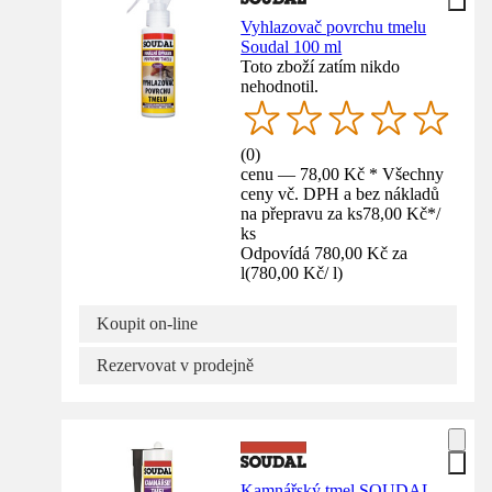
Vyhlazovač povrchu tmelu
Soudal 100 ml
Toto zboží zatím nikdo
nehodnotil.
(
0
)
cenu — 78,00 Kč * Všechny
ceny vč. DPH a bez nákladů
na přepravu za ks
78,00 Kč
*
/
ks
Odpovídá 780,00 Kč za
l
(
780,00 Kč
/
l
)
Koupit on-line
Rezervovat v prodejně
Kamnářský tmel SOUDAL