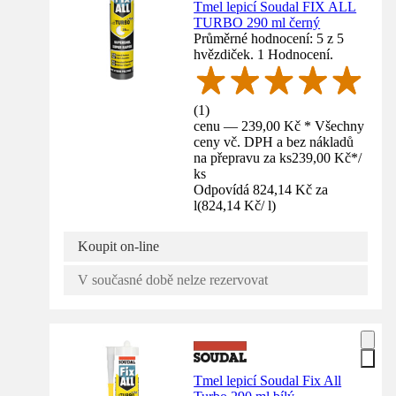
Tmel lepicí Soudal FIX ALL
TURBO 290 ml černý
Průměrné hodnocení: 5 z 5
hvězdiček. 1 Hodnocení.
(
1
)
cenu — 239,00 Kč * Všechny
ceny vč. DPH a bez nákladů
na přepravu za ks
239,00 Kč
*
/
ks
Odpovídá 824,14 Kč za
l
(
824,14 Kč
/
l
)
Koupit on-line
V současné době nelze rezervovat
Tmel lepicí Soudal Fix All