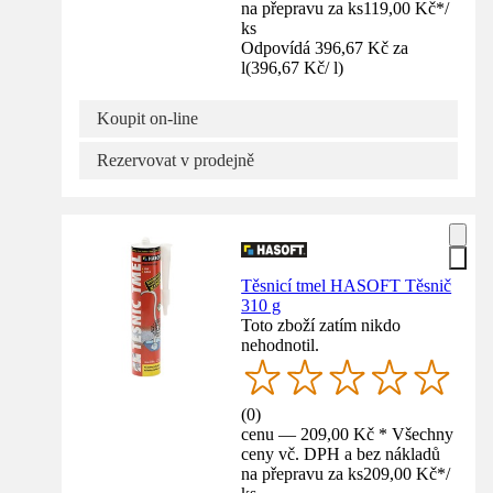
na přepravu za ks
119,00 Kč
*
/
ks
Odpovídá 396,67 Kč za
l
(
396,67 Kč
/
l
)
Koupit on-line
Rezervovat v prodejně
Těsnicí tmel HASOFT Těsnič
310 g
Toto zboží zatím nikdo
nehodnotil.
(
0
)
cenu — 209,00 Kč * Všechny
ceny vč. DPH a bez nákladů
na přepravu za ks
209,00 Kč
*
/