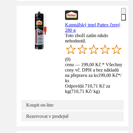
Kamnářský tmel Pattex černý
280 g
Toto zboží zatím nikdo
nehodnotil.
(
0
)
cenu — 199,00 Kč * Všechny
ceny vč. DPH a bez nákladů
na přepravu za ks
199,00 Kč
*
/
ks
Odpovídá 710,71 Kč za
kg
(
710,71 Kč
/
kg
)
Koupit on-line
Rezervovat v prodejně