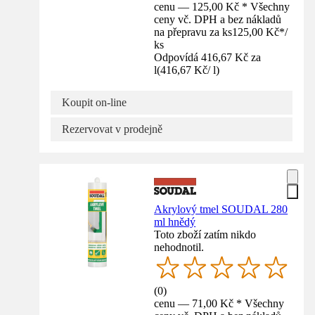
cenu — 125,00 Kč * Všechny
ceny vč. DPH a bez nákladů
na přepravu za ks
125,00 Kč
*
/
ks
Odpovídá 416,67 Kč za
l
(
416,67 Kč
/
l
)
Koupit on-line
Rezervovat v prodejně
Akrylový tmel SOUDAL 280
ml hnědý
Toto zboží zatím nikdo
nehodnotil.
(
0
)
cenu — 71,00 Kč * Všechny