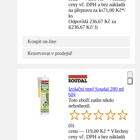
ceny vč. DPH a bez nákladů
na přepravu za ks
71,00 Kč
*
/
ks
Odpovídá 236,67 Kč za
l
(
236,67 Kč
/
l
)
Koupit on-line
Rezervovat v prodejně
Izolační tmel Soudal 280 ml
bílý
Toto zboží zatím nikdo
nehodnotil.
(
0
)
cenu — 119,00 Kč * Všechny
ceny vč. DPH a bez nákladů