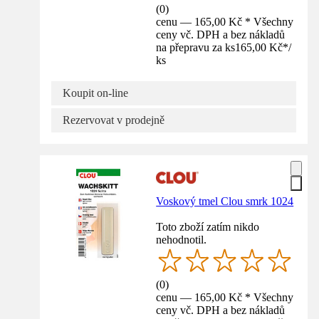
(
0
)
cenu — 165,00 Kč * Všechny
ceny vč. DPH a bez nákladů
na přepravu za ks
165,00 Kč
*
/
ks
Koupit on-line
Rezervovat v prodejně
Voskový tmel Clou smrk 1024
Toto zboží zatím nikdo
nehodnotil.
(
0
)
cenu — 165,00 Kč * Všechny
ceny vč. DPH a bez nákladů