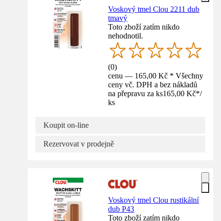
Voskový tmel Clou 2211 dub
tmavý
Toto zboží zatím nikdo
nehodnotil.
(
0
)
cenu — 165,00 Kč * Všechny
ceny vč. DPH a bez nákladů
na přepravu za ks
165,00 Kč
*
/
ks
Koupit on-line
Rezervovat v prodejně
Voskový tmel Clou rustikální
dub P43
Toto zboží zatím nikdo