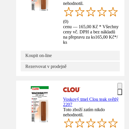
nehodnotil.
(
0
)
cenu — 165,00 Kč * Všechny
ceny vč. DPH a bez nákladů
na přepravu za ks
165,00 Kč
*
/
ks
Koupit on-line
Rezervovat v prodejně
Voskový tmel Clou teak světlý
2207
Toto zboží zatím nikdo
nehodnotil.