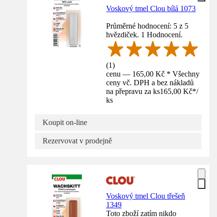
Voskový tmel Clou bílá 1073
Průměrné hodnocení: 5 z 5
hvězdiček. 1 Hodnocení.
(
1
)
cenu — 165,00 Kč * Všechny
ceny vč. DPH a bez nákladů
na přepravu za ks
165,00 Kč
*
/
ks
Koupit on-line
Rezervovat v prodejně
Voskový tmel Clou třešeň
1349
Toto zboží zatím nikdo