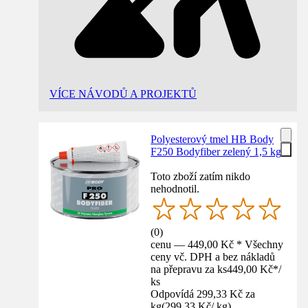
VÍCE NÁVODŮ A PROJEKTŮ
Polyesterový tmel HB Body
F250 Bodyfiber zelený 1,5 kg
Toto zboží zatím nikdo
nehodnotil.
(
0
)
cenu — 449,00 Kč * Všechny
ceny vč. DPH a bez nákladů
na přepravu za ks
449,00 Kč
*
/
ks
Odpovídá 299,33 Kč za
kg
(
299,33 Kč
/
kg
)