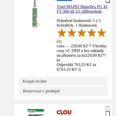
Tmel MAPEI Mapeflex PU 45
FT 300 ml 111 stříbrnošedá
Průměrné hodnocení: 5 z 5
hvězdiček. 1 Hodnocení.
(
1
)
cenu — 229,00 Kč * Všechny
ceny vč. DPH a bez nákladů
na přepravu za ks
229,00 Kč
*
/
ks
Odpovídá 763,33 Kč za
l
(
763,33 Kč
/
l
)
Koupit on-line
Rezervovat v prodejně