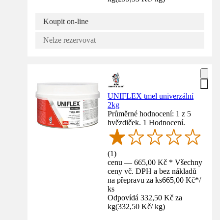
Koupit on-line
Nelze rezervovat
UNIFLEX tmel univerzální
2kg
Průměrné hodnocení: 1 z 5
hvězdiček. 1 Hodnocení.
(
1
)
cenu — 665,00 Kč * Všechny
ceny vč. DPH a bez nákladů
na přepravu za ks
665,00 Kč
*
/
ks
Odpovídá 332,50 Kč za
kg
(
332,50 Kč
/
kg
)