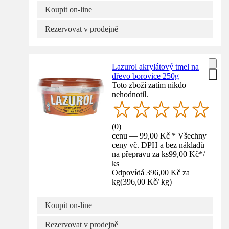
Koupit on-line
Rezervovat v prodejně
Lazurol akrylátový tmel na
dřevo borovice 250g
Toto zboží zatím nikdo
nehodnotil.
(
0
)
cenu — 99,00 Kč * Všechny
ceny vč. DPH a bez nákladů
na přepravu za ks
99,00 Kč
*
/
ks
Odpovídá 396,00 Kč za
kg
(
396,00 Kč
/
kg
)
Koupit on-line
Rezervovat v prodejně