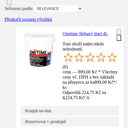
Seřazeno podle:
Přeskočit seznam výrobků
Onetime šlehaný tmel 4L
Toto zboží zatím nikdo
nehodnotil.
(
0
)
cenu — 899,00 Kč * Všechny
ceny vč. DPH a bez nákladů
na přepravu za ks
899,00 Kč
*
/
ks
Odpovídá 224,75 Kč za
l
(
224,75 Kč
/
l
)
Koupit on-line
Rezervovat v prodejně