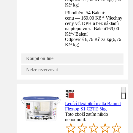
Kč
/
kg
)
Při odběru 54 Balení:
cenu — 169,00 Kč * Všechny
ceny vč. DPH a bez nákladů
na přepravu za Balení
169,00
Kč
*
/
Balení
Odpovídá 6,76 Kč za kg
(
6,76
Kč
/
kg
)
Koupit on-line
Nelze rezervovat
Lepící flexibilní malta Baumit
Flextop S1 C2TE 5kg
Toto zboží zatím nikdo
nehodnotil.