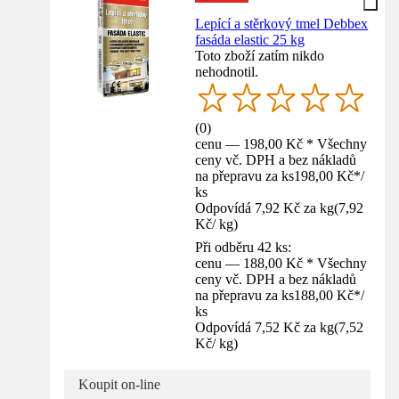
Lepící a stěrkový tmel Debbex
fasáda elastic 25 kg
Toto zboží zatím nikdo
nehodnotil.
(
0
)
cenu — 198,00 Kč * Všechny
ceny vč. DPH a bez nákladů
na přepravu za ks
198,00 Kč
*
/
ks
Odpovídá 7,92 Kč za kg
(
7,92
Kč
/
kg
)
Při odběru 42 ks:
cenu — 188,00 Kč * Všechny
ceny vč. DPH a bez nákladů
na přepravu za ks
188,00 Kč
*
/
ks
Odpovídá 7,52 Kč za kg
(
7,52
Kč
/
kg
)
Koupit on-line