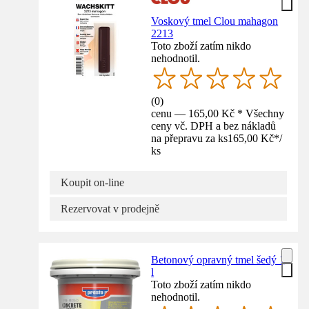
Voskový tmel Clou mahagon
2213
Toto zboží zatím nikdo
nehodnotil.
(
0
)
cenu — 165,00 Kč * Všechny
ceny vč. DPH a bez nákladů
na přepravu za ks
165,00 Kč
*
/
ks
Koupit on-line
Rezervovat v prodejně
Betonový opravný tmel šedý 1
l
Toto zboží zatím nikdo
nehodnotil.