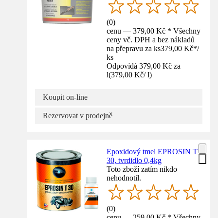
(
0
)
cenu — 379,00 Kč * Všechny
ceny vč. DPH a bez nákladů
na přepravu za ks
379,00 Kč
*
/
ks
Odpovídá 379,00 Kč za
l
(
379,00 Kč
/
l
)
Koupit on-line
Rezervovat v prodejně
Epoxidový tmel EPROSIN T
30, tvrdidlo 0,4kg
Toto zboží zatím nikdo
nehodnotil.
(
0
)
cenu — 259,00 Kč * Všechny