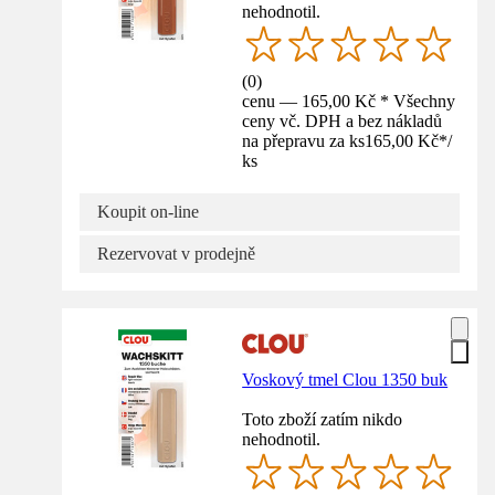
nehodnotil.
(
0
)
cenu — 165,00 Kč * Všechny
ceny vč. DPH a bez nákladů
na přepravu za ks
165,00 Kč
*
/
ks
Koupit on-line
Rezervovat v prodejně
Voskový tmel Clou 1350 buk
Toto zboží zatím nikdo
nehodnotil.