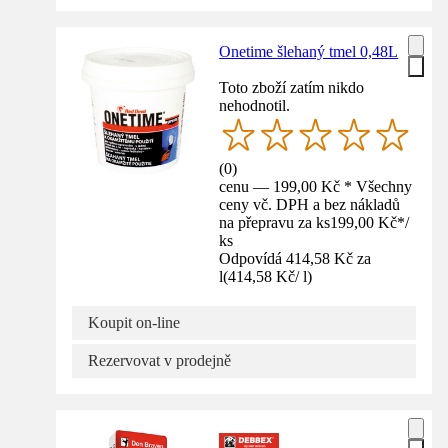
Onetime šlehaný tmel 0,48L
Toto zboží zatím nikdo
nehodnotil.
(
0
)
cenu — 199,00 Kč * Všechny
ceny vč. DPH a bez nákladů
na přepravu za ks
199,00 Kč
*
/
ks
Odpovídá 414,58 Kč za
l
(
414,58 Kč
/
l
)
Koupit on-line
Rezervovat v prodejně