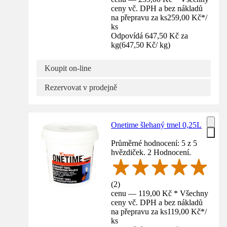
ceny vč. DPH a bez nákladů
na přepravu za ks
259,00 Kč
*
/
ks
Odpovídá 647,50 Kč za
kg
(
647,50 Kč
/
kg
)
Koupit on-line
Rezervovat v prodejně
Onetime šlehaný tmel 0,25L
Průměrné hodnocení: 5 z 5
hvězdiček. 2 Hodnocení.
(
2
)
cenu — 119,00 Kč * Všechny
ceny vč. DPH a bez nákladů
na přepravu za ks
119,00 Kč
*
/
ks