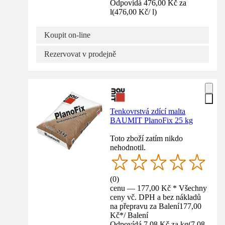
Odpovídá 476,00 Kč za
l
(
476,00 Kč
/
l
)
Koupit on-line
Rezervovat v prodejně
Tenkovrstvá zdící malta
BAUMIT PlanoFix 25 kg
Toto zboží zatím nikdo
nehodnotil.
(
0
)
cenu — 177,00 Kč * Všechny
ceny vč. DPH a bez nákladů
na přepravu za Balení
177,00
Kč
*
/
Balení
Odpovídá 7,08 Kč za kg
(
7,08