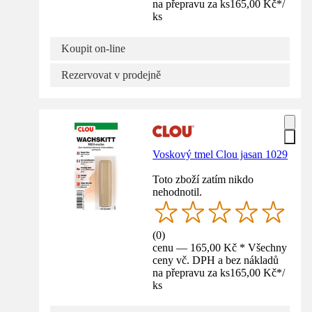
na přepravu za ks
165,00 Kč
*
/
ks
Koupit on-line
Rezervovat v prodejně
Voskový tmel Clou jasan 1029
Toto zboží zatím nikdo
nehodnotil.
(
0
)
cenu — 165,00 Kč * Všechny
ceny vč. DPH a bez nákladů
na přepravu za ks
165,00 Kč
*
/
ks