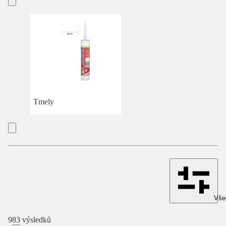
Tmely
Všec
983 výsledků