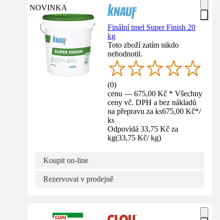
NOVINKA
Finální tmel Super Finish 20
kg
Toto zboží zatím nikdo
nehodnotil.
(
0
)
cenu — 675,00 Kč * Všechny
ceny vč. DPH a bez nákladů
na přepravu za ks
675,00 Kč
*
/
ks
Odpovídá 33,75 Kč za
kg
(
33,75 Kč
/
kg
)
Koupit on-line
Rezervovat v prodejně