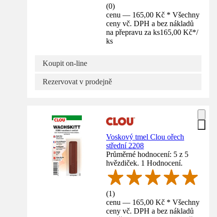
(
0
)
cenu — 165,00 Kč * Všechny
ceny vč. DPH a bez nákladů
na přepravu za ks
165,00 Kč
*
/
ks
Koupit on-line
Rezervovat v prodejně
Voskový tmel Clou ořech
střední 2208
Průměrné hodnocení: 5 z 5
hvězdiček. 1 Hodnocení.
(
1
)
cenu — 165,00 Kč * Všechny
ceny vč. DPH a bez nákladů