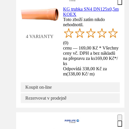
KG trubka SN4 DN125x0,5m
KOEX
Toto zboží zatím nikdo
nehodnotil.
4 VARIANTY
(
0
)
cenu — 169,00 Kč * Všechny
ceny vč. DPH a bez nákladů
na přepravu za ks
169,00 Kč
*
/
ks
Odpovídá 338,00 Kč za
m
(
338,00 Kč
/
m
)
Koupit on-line
Rezervovat v prodejně