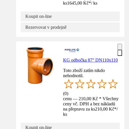
ks
1645,00 Kč
*
/
ks
Koupit on-line
Rezervovat v prodejně
KG odbočka 87° DN110x110
Toto zboží zatím nikdo
nehodnotil.
(
0
)
cenu — 210,00 Kč * Všechny
ceny vč. DPH a bez nákladů
na přepravu za ks
210,00 Kč
*
/
ks
Koupit on-line