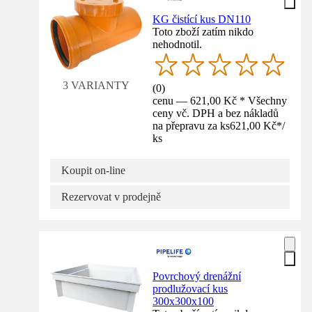
KG čistící kus DN110
Toto zboží zatím nikdo
nehodnotil.
3 VARIANTY
(
0
)
cenu — 621,00 Kč * Všechny
ceny vč. DPH a bez nákladů
na přepravu za ks
621,00 Kč
*
/
ks
Koupit on-line
Rezervovat v prodejně
Povrchový drenážní
prodlužovací kus
300x300x100