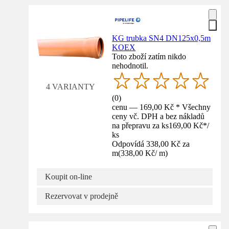
KG trubka SN4 DN125x0,5m
KOEX
Toto zboží zatím nikdo
nehodnotil.
4 VARIANTY
(
0
)
cenu — 169,00 Kč * Všechny
ceny vč. DPH a bez nákladů
na přepravu za ks
169,00 Kč
*
/
ks
Odpovídá 338,00 Kč za
m
(
338,00 Kč
/
m
)
Koupit on-line
Rezervovat v prodejně