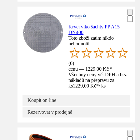
Krycí víko šachty PP A15
DN400
Toto zboží zatím nikdo
nehodnotil.
(
0
)
cenu — 1229,00 Kč *
Všechny ceny vč. DPH a bez
nákladů na přepravu za
ks
1229,00 Kč
*
/
ks
Koupit on-line
Rezervovat v prodejně