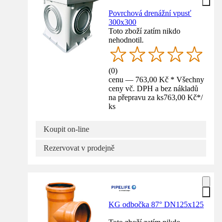
Povrchová drenážní vpusť
300x300
Toto zboží zatím nikdo
nehodnotil.
(
0
)
cenu — 763,00 Kč * Všechny
ceny vč. DPH a bez nákladů
na přepravu za ks
763,00 Kč
*
/
ks
Koupit on-line
Rezervovat v prodejně
KG odbočka 87° DN125x125