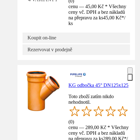
(
0
)
cenu — 45,00 Kč * Všechny
ceny vč. DPH a bez nákladů
na přepravu za ks
45,00 Kč
*
/
ks
Koupit on-line
Rezervovat v prodejně
KG odbočka 45° DN125x125
Toto zboží zatím nikdo
nehodnotil.
(
0
)
cenu — 289,00 Kč * Všechny
ceny vč. DPH a bez nákladů
na přepravu za ks
289,00 Kč
*
/