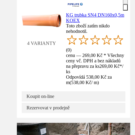
KG trubka SN4 DN160x0,5m
KOEX
Toto zboží zatím nikdo
nehodnotil.
4 VARIANTY
(
0
)
cenu — 269,00 Kč * Všechny
ceny vč. DPH a bez nákladů
na přepravu za ks
269,00 Kč
*
/
ks
Odpovídá 538,00 Kč za
m
(
538,00 Kč
/
m
)
Koupit on-line
Rezervovat v prodejně
Poradenství