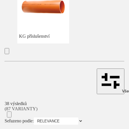
KG příslušenství
Všec
38 výsledků
(87 VARIANTY)
Seřazeno podle: