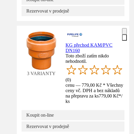
Rezervovat v prodejně
KG přechod KAM/PVC
DN160
Toto zboží zatím nikdo
nehodnotil.
3 VARIANTY
(
0
)
cenu — 779,00 Kč * Všechny
ceny vč. DPH a bez nákladů
na přepravu za ks
779,00 Kč
*
/
ks
Koupit on-line
Rezervovat v prodejně