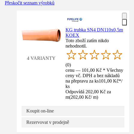
Přeskočit seznam výrobků
KG trubka SN4 DN110x0,5m
KOEX
Toto zboží zatím nikdo
nehodnotil.
4 VARIANTY
(
0
)
cenu — 101,00 Kč * Všechny
ceny vč. DPH a bez nákladů
na přepravu za ks
101,00 Kč
*
/
ks
Odpovídá 202,00 Kč za
m
(
202,00 Kč
/
m
)
Koupit on-line
Rezervovat v prodejně