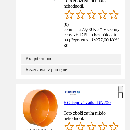
Toto zboží zatím nikdo
nehodnotil.
(
0
)
cenu — 277,00 Kč * Všechny
ceny vč. DPH a bez nákladů
na přepravu za ks
277,00 Kč
*
/
ks
Koupit on-line
Rezervovat v prodejně
KG čepová zátka DN200
Toto zboží zatím nikdo
nehodnotil.