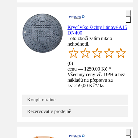
Krycí víko šachty litinové A15
DN400
Toto zboží zatím nikdo
nehodnotil.
(
0
)
cenu — 1259,00 Kč *
Všechny ceny vč. DPH a bez
nákladů na přepravu za
ks
1259,00 Kč
*
/
ks
Koupit on-line
Rezervovat v prodejně