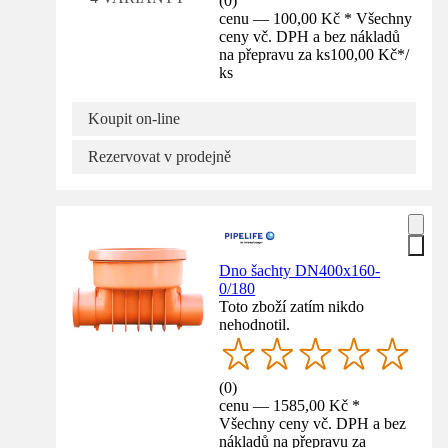
(
0
)
cenu — 100,00 Kč * Všechny
ceny vč. DPH a bez nákladů
na přepravu za ks
100,00 Kč
*
/
ks
Koupit on-line
Rezervovat v prodejně
Dno šachty DN400x160-
0/180
Toto zboží zatím nikdo
nehodnotil.
(
0
)
cenu — 1585,00 Kč *
Všechny ceny vč. DPH a bez
nákladů na přepravu za