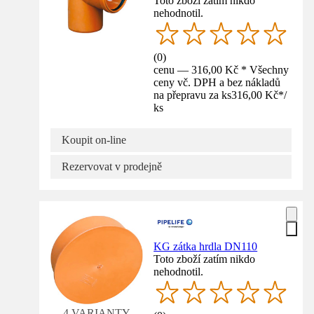
Toto zboží zatím nikdo
nehodnotil.
(
0
)
cenu — 316,00 Kč * Všechny
ceny vč. DPH a bez nákladů
na přepravu za ks
316,00 Kč
*
/
ks
Koupit on-line
Rezervovat v prodejně
KG zátka hrdla DN110
Toto zboží zatím nikdo
nehodnotil.
4 VARIANTY