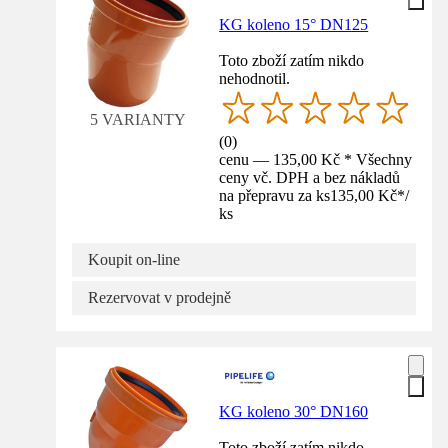
KG koleno 15° DN125
Toto zboží zatím nikdo
nehodnotil.
5 VARIANTY
(
0
)
cenu — 135,00 Kč * Všechny
ceny vč. DPH a bez nákladů
na přepravu za ks
135,00 Kč
*
/
ks
Koupit on-line
Rezervovat v prodejně
KG koleno 30° DN160
Toto zboží zatím nikdo