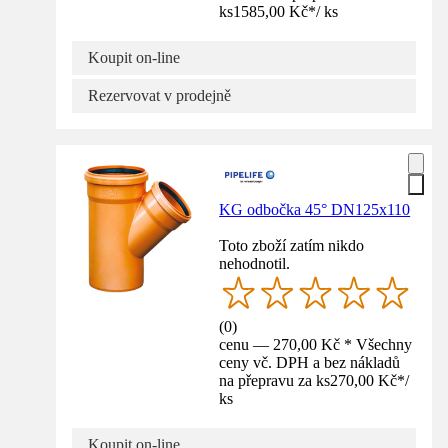
ks
1585,00 Kč
*
/
ks
Koupit on-line
Rezervovat v prodejně
KG odbočka 45° DN125x110
Toto zboží zatím nikdo
nehodnotil.
(
0
)
cenu — 270,00 Kč * Všechny
ceny vč. DPH a bez nákladů
na přepravu za ks
270,00 Kč
*
/
ks
Koupit on-line