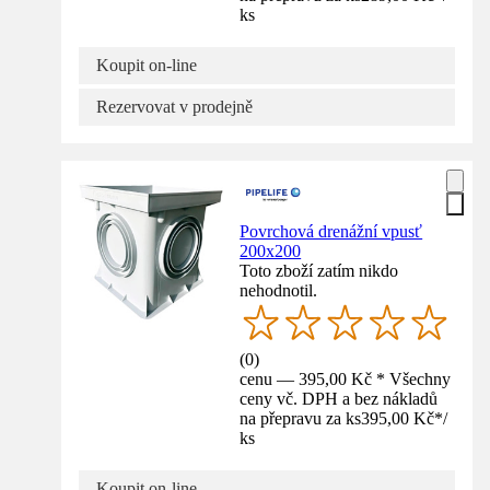
ks
Koupit on-line
Rezervovat v prodejně
Povrchová drenážní vpusť
200x200
Toto zboží zatím nikdo
nehodnotil.
(
0
)
cenu — 395,00 Kč * Všechny
ceny vč. DPH a bez nákladů
na přepravu za ks
395,00 Kč
*
/
ks
Koupit on-line