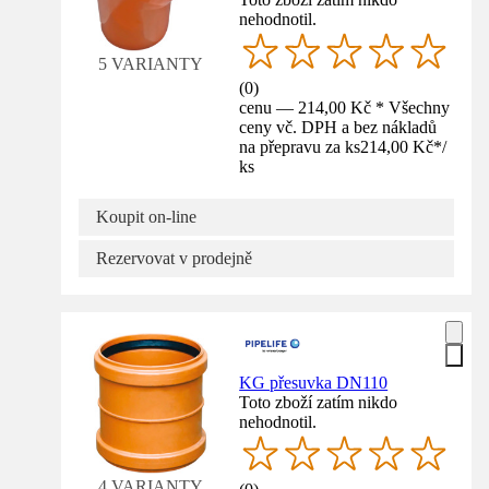
nehodnotil.
5 VARIANTY
(
0
)
cenu — 214,00 Kč * Všechny
ceny vč. DPH a bez nákladů
na přepravu za ks
214,00 Kč
*
/
ks
Koupit on-line
Rezervovat v prodejně
KG přesuvka DN110
Toto zboží zatím nikdo
nehodnotil.
4 VARIANTY