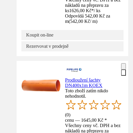
nákladů na přepravu za
ks
1626,00 Kč
*
/
ks
Odpovídá 542,00 Kč za
m
(
542,00 Kč
/
m
)
Koupit on-line
Rezervovat v prodejně
Prodloužení šachty
DN400x1m KOEX
Toto zboží zatím nikdo
nehodnotil.
(
0
)
cenu — 1645,00 Kč *
Všechny ceny vč. DPH a bez
nákladů na přepravu za