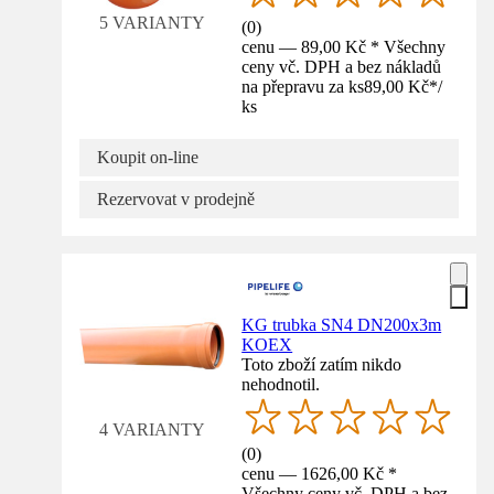
5 VARIANTY
(
0
)
cenu — 89,00 Kč * Všechny
ceny vč. DPH a bez nákladů
na přepravu za ks
89,00 Kč
*
/
ks
Koupit on-line
Rezervovat v prodejně
KG trubka SN4 DN200x3m
KOEX
Toto zboží zatím nikdo
nehodnotil.
4 VARIANTY
(
0
)
cenu — 1626,00 Kč *
Všechny ceny vč. DPH a bez