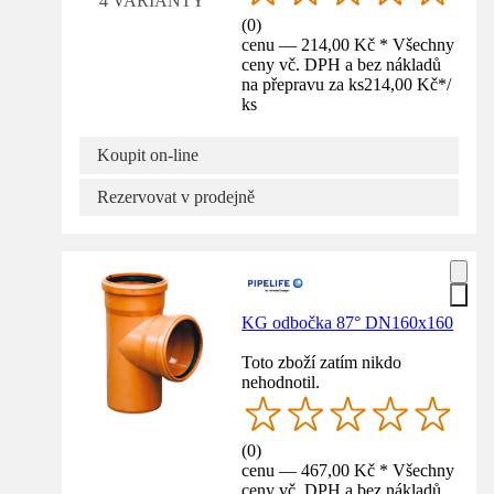
4 VARIANTY
(
0
)
cenu — 214,00 Kč * Všechny
ceny vč. DPH a bez nákladů
na přepravu za ks
214,00 Kč
*
/
ks
Koupit on-line
Rezervovat v prodejně
KG odbočka 87° DN160x160
Toto zboží zatím nikdo
nehodnotil.
(
0
)
cenu — 467,00 Kč * Všechny
ceny vč. DPH a bez nákladů