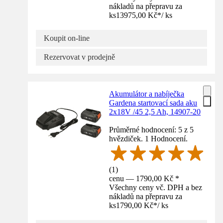
nákladů na přepravu za
ks
13975,00 Kč
*
/
ks
Koupit on-line
Rezervovat v prodejně
Akumulátor a nabíječka
Gardena startovací sada aku
2x18V /45 2,5 Ah, 14907-20
Průměrné hodnocení: 5 z 5
hvězdiček. 1 Hodnocení.
(
1
)
cenu — 1790,00 Kč *
Všechny ceny vč. DPH a bez
nákladů na přepravu za
ks
1790,00 Kč
*
/
ks