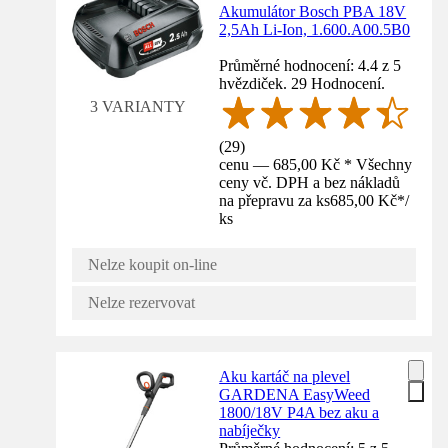
Akumulátor Bosch PBA 18V
2,5Ah Li-Ion, 1.600.A00.5B0
Průměrné hodnocení: 4.4 z 5
hvězdiček. 29 Hodnocení.
3 VARIANTY
(
29
)
cenu — 685,00 Kč * Všechny
ceny vč. DPH a bez nákladů
na přepravu za ks
685,00 Kč
*
/
ks
Nelze koupit on-line
Nelze rezervovat
Aku kartáč na plevel
GARDENA EasyWeed
1800/18V P4A bez aku a
nabíječky