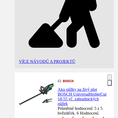
VÍCE NÁVODŮ A PROJEKTŮ
Aku nůžky na živý plot
BOSCH UniversalHedgeCut
18-55 vč. zahradnických
nůžek
Průměrné hodnocení: 5 z 5
hvězdiček. 6 Hodnocení.