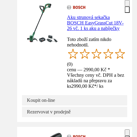
Aku strunová sekačka
BOSCH EasyGrassCut 18V-
26 vč. 1 ks aku a nabíječky
Toto zboží zatím nikdo
nehodnotil.
(
0
)
cenu — 2990,00 Kč *
Všechny ceny vč. DPH a bez
nákladů na přepravu za
ks
2990,00 Kč
*
/
ks
Koupit on-line
Rezervovat v prodejně