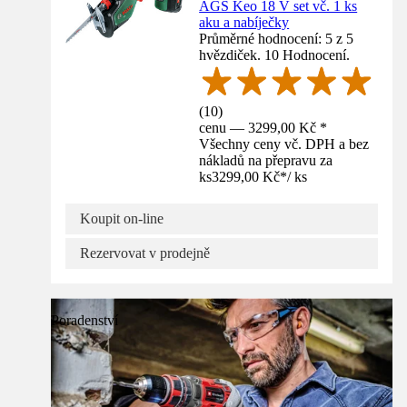
AGS Keo 18 V set vč. 1 ks
aku a nabíječky
Průměrné hodnocení: 5 z 5
hvězdiček. 10 Hodnocení.
(
10
)
cenu — 3299,00 Kč *
Všechny ceny vč. DPH a bez
nákladů na přepravu za
ks
3299,00 Kč
*
/
ks
Koupit on-line
Rezervovat v prodejně
Poradenství