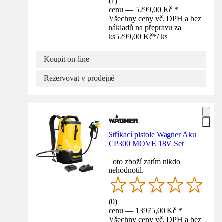
(
1
)
cenu — 5299,00 Kč *
Všechny ceny vč. DPH a bez
nákladů na přepravu za
ks
5299,00 Kč
*
/
ks
Koupit on-line
Rezervovat v prodejně
Stříkací pistole Wagner Aku
CP300 MOVE 18V Set
Toto zboží zatím nikdo
nehodnotil.
(
0
)
cenu — 13975,00 Kč *
Všechny ceny vč. DPH a bez