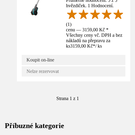
Průměrné hodnocení: 5 z 5
hvězdiček. 1 Hodnocení.
(
1
)
cenu — 3159,00 Kč *
Všechny ceny vč. DPH a bez
nákladů na přepravu za
ks
3159,00 Kč
*
/
ks
Koupit on-line
Nelze rezervovat
Strana 1 z 1
Příbuzné kategorie