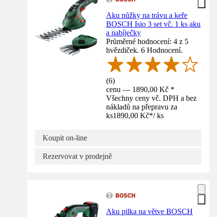
Aku nůžky na trávu a keře
BOSCH Isio 3 set vč. 1 ks aku
a nabíječky
Průměrné hodnocení: 4 z 5
hvězdiček. 6 Hodnocení.
(
6
)
cenu — 1890,00 Kč *
Všechny ceny vč. DPH a bez
nákladů na přepravu za
ks
1890,00 Kč
*
/
ks
Koupit on-line
Rezervovat v prodejně
Aku pilka na větve BOSCH