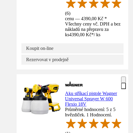
(
6
)
cenu — 4390,00 Kč *
Všechny ceny vč. DPH a bez
nákladů na přepravu za
ks
4390,00 Kč
*
/
ks
Koupit on-line
Rezervovat v prodejně
Aku stříkací pistole Wagner
Universal Sprayer W 600
Flexio 18V
Průměrné hodnocení: 5 z 5
hvězdiček. 1 Hodnocení.