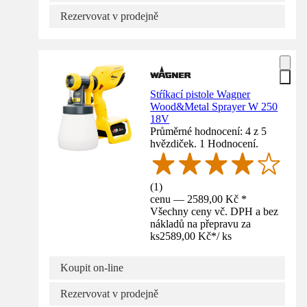
Rezervovat v prodejně
Stŕíkací pistole Wagner
Wood&Metal Sprayer W 250
18V
Průměrné hodnocení: 4 z 5
hvězdiček. 1 Hodnocení.
(
1
)
cenu — 2589,00 Kč *
Všechny ceny vč. DPH a bez
nákladů na přepravu za
ks
2589,00 Kč
*
/
ks
Koupit on-line
Rezervovat v prodejně