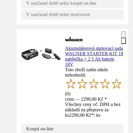
V současné době nelze koupit on-line
V současné době nelze rezervovat
Akumulátorová startovací sada
WAGNER STARTER KIT 18
nabíječka + 2,5 Ah baterie
18V
Toto zboží zatím nikdo
nehodnotil.
(
0
)
cenu — 2290,00 Kč *
Všechny ceny vč. DPH a bez
nákladů na přepravu za
ks
2290,00 Kč
*
/
ks
Koupit on-line