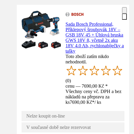
Sada Bosch Professional,
Příklepový šroubovák 18V –
GSB 18V 45 + Úhlová bruska
GWS 18V 8, včetně 2x aku
18V 4.0 Ah, rychlonabíječky a
tašky
Toto zboží zatím nikdo
nehodnotil.
(
0
)
cenu — 7690,00 Kč *
Všechny ceny vč. DPH a bez
nákladů na přepravu za
ks
7690,00 Kč
*
/
ks
Nelze koupit on-line
V současné době nelze rezervovat