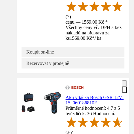
(
7
)
cenu — 1569,00 Kč *
Všechny ceny vč. DPH a bez
nákladů na přepravu za
ks
1569,00 Kč
*
/
ks
Koupit on-line
Rezervovat v prodejně
Aku vrtačka Bosch GSR 12V-
15, 060186810F
Průměrné hodnocení: 4.7 z 5
hvězdiček. 36 Hodnocení.
(
36
)