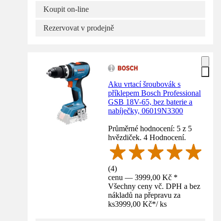
Koupit on-line
Rezervovat v prodejně
Aku vrtací šroubovák s
příklepem Bosch Professional
GSB 18V-65, bez baterie a
nabíječky, 06019N3300
Průměrné hodnocení: 5 z 5
hvězdiček. 4 Hodnocení.
(
4
)
cenu — 3999,00 Kč *
Všechny ceny vč. DPH a bez
nákladů na přepravu za
ks
3999,00 Kč
*
/
ks