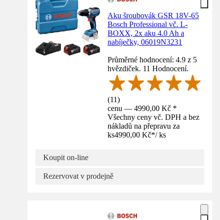
Aku šroubovák GSR 18V-65
Bosch Professional vč. L-
BOXX, 2x aku 4.0 Ah a
nabíječky, 06019N3231
Průměrné hodnocení: 4.9 z 5
hvězdiček. 11 Hodnocení.
(
11
)
cenu — 4990,00 Kč *
Všechny ceny vč. DPH a bez
nákladů na přepravu za
ks
4990,00 Kč
*
/
ks
Koupit on-line
Rezervovat v prodejně