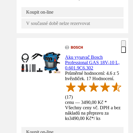
Koupit on-line
V současné době nelze rezervovat
Aku vysavač Bosch
Professional GAS 18V-10 L,
0.601.9C6.302
Průměrné hodnocení: 4.6 z 5
hvězdiček. 17 Hodnocení.
(
17
)
cenu — 3490,00 Kč *
Všechny ceny vč. DPH a bez
nákladů na přepravu za
ks
3490,00 Kč
*
/
ks
Koupit on-line