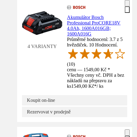
Akumulátor Bosch
Professional ProCORE18V
4.0Ah, 1600A016GB;
1600A016G
Průměrné hodnocení: 3.7 z 5
hvězdiček. 10 Hodnocení.
4 VARIANTY
(
10
)
cenu — 1549,00 Kč *
Všechny ceny vč. DPH a bez
nákladů na přepravu za
ks
1549,00 Kč
*
/
ks
Koupit on-line
Rezervovat v prodejně