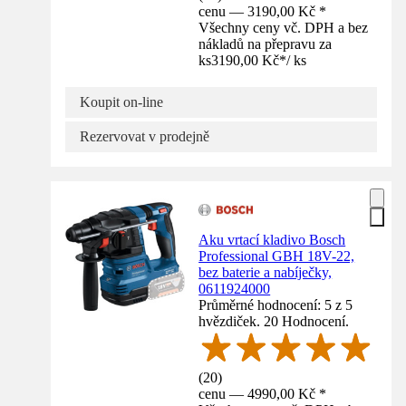
cenu — 3190,00 Kč *
Všechny ceny vč. DPH a bez
nákladů na přepravu za
ks
3190,00 Kč
*
/
ks
Koupit on-line
Rezervovat v prodejně
Aku vrtací kladivo Bosch
Professional GBH 18V-22,
bez baterie a nabíječky,
0611924000
Průměrné hodnocení: 5 z 5
hvězdiček. 20 Hodnocení.
(
20
)
cenu — 4990,00 Kč *