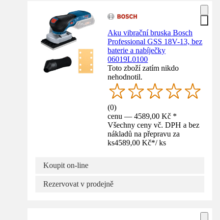
Aku vibrační bruska Bosch
Professional GSS 18V-13, bez
baterie a nabíječky
06019L0100
Toto zboží zatím nikdo
nehodnotil.
(
0
)
cenu — 4589,00 Kč *
Všechny ceny vč. DPH a bez
nákladů na přepravu za
ks
4589,00 Kč
*
/
ks
Koupit on-line
Rezervovat v prodejně