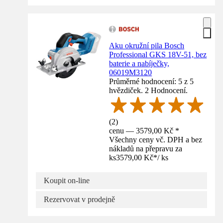
Aku okružní pila Bosch
Professional GKS 18V-51, bez
baterie a nabíječky,
06019M3120
Průměrné hodnocení: 5 z 5
hvězdiček. 2 Hodnocení.
(
2
)
cenu — 3579,00 Kč *
Všechny ceny vč. DPH a bez
nákladů na přepravu za
ks
3579,00 Kč
*
/
ks
Koupit on-line
Rezervovat v prodejně