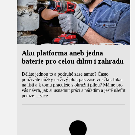
Aku platforma aneb jedna
baterie pro celou dílnu i zahradu
Děláte jednou to a podruhé zase tamto? Často
používáte nůžky na živý plot, pak zase vrtačku, fukar
na listí a k tomu pracujete s okružní pilou? Máme pro
vás návrh, jak si usnadnit práci s nářadím a ještě ušetřit
peníze.
...
více