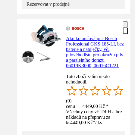
Rezervovat v prodejně
Aku kotoučová pila Bosch
Professional GKS 185-LI, bez
baterie a nabíječky, vč.
pilového listu pro okružní pily
a paralelního dorazu
06019K3000, 06016C1221
Toto zboží zatím nikdo
nehodnotil.
(
0
)
cenu — 4449,00 Kč *
Všechny ceny vč. DPH a bez
nákladů na přepravu za
ks
4449,00 Kč
*
/
ks