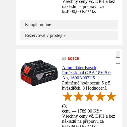
Všechny ceny vč. DPH a bez
nákladů na přepravu za
ks
4990,00 Kč
*
/
ks
Koupit on-line
Rezervovat v prodejně
Akumulátor Bosch
Professional GBA 18V 5,0
Ah, 1600A002U5
Průměrné hodnocení: 5 z 5
hvězdiček. 8 Hodnocení.
(
8
)
cenu — 1789,00 Kč *
Všechny ceny vč. DPH a bez
nákladů na přepravu za
ks
1789,00 Kč
*
/
ks