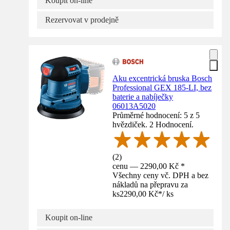
Koupit on-line
Rezervovat v prodejně
Aku excentrická bruska Bosch
Professional GEX 185-LI, bez
baterie a nabíječky
06013A5020
Průměrné hodnocení: 5 z 5
hvězdiček. 2 Hodnocení.
(
2
)
cenu — 2290,00 Kč *
Všechny ceny vč. DPH a bez
nákladů na přepravu za
ks
2290,00 Kč
*
/
ks
Koupit on-line