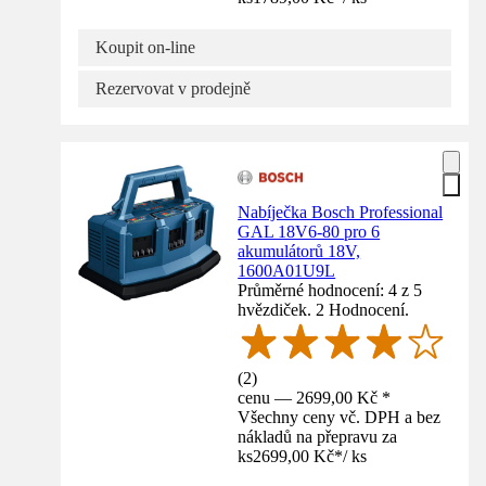
Koupit on-line
Rezervovat v prodejně
Nabíječka Bosch Professional
GAL 18V6-80 pro 6
akumulátorů 18V,
1600A01U9L
Průměrné hodnocení: 4 z 5
hvězdiček. 2 Hodnocení.
(
2
)
cenu — 2699,00 Kč *
Všechny ceny vč. DPH a bez
nákladů na přepravu za
ks
2699,00 Kč
*
/
ks