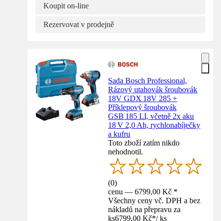
Koupit on-line
Rezervovat v prodejně
Sada Bosch Professional,
Rázový utahovák šroubovák
18V GDX 18V 285 +
Příklepový šroubovák
GSB 185 LI, včetně 2x aku
18 V 2,0 Ah, rychlonabíječky
a kufru
Toto zboží zatím nikdo
nehodnotil.
(
0
)
cenu — 6799,00 Kč *
Všechny ceny vč. DPH a bez
nákladů na přepravu za
ks
6799,00 Kč
*
/
ks