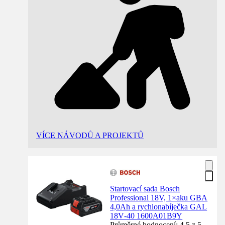
VÍCE NÁVODŮ A PROJEKTŮ
Startovací sada Bosch
Professional 18V, 1×aku GBA
4,0Ah a rychlonabíječka GAL
18V‑40 1600A01B9Y
Průměrné hodnocení: 4.5 z 5