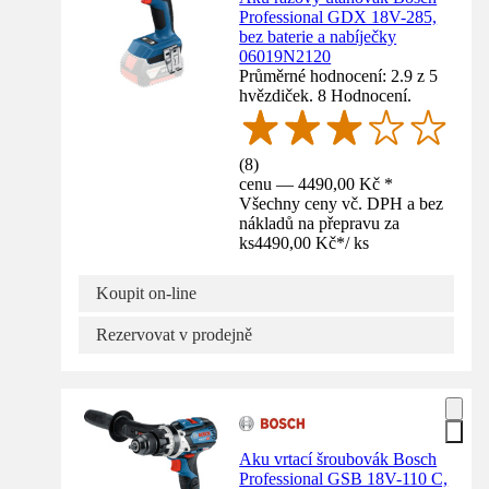
Professional GDX 18V-285,
bez baterie a nabíječky
06019N2120
Průměrné hodnocení: 2.9 z 5
hvězdiček. 8 Hodnocení.
(
8
)
cenu — 4490,00 Kč *
Všechny ceny vč. DPH a bez
nákladů na přepravu za
ks
4490,00 Kč
*
/
ks
Koupit on-line
Rezervovat v prodejně
Aku vrtací šroubovák Bosch
Professional GSB 18V-110 C,