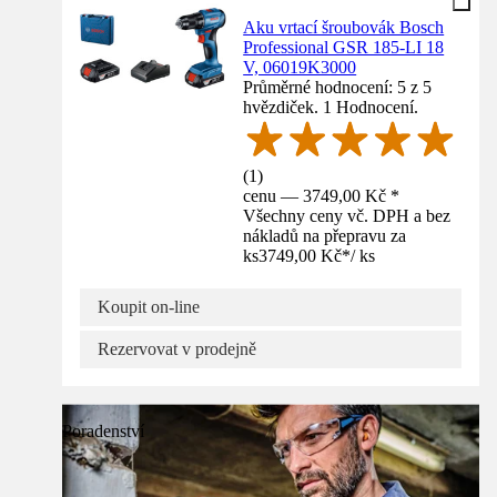
Aku vrtací šroubovák Bosch
Professional GSR 185-LI 18
V, 06019K3000
Průměrné hodnocení: 5 z 5
hvězdiček. 1 Hodnocení.
(
1
)
cenu — 3749,00 Kč *
Všechny ceny vč. DPH a bez
nákladů na přepravu za
ks
3749,00 Kč
*
/
ks
Koupit on-line
Rezervovat v prodejně
Poradenství