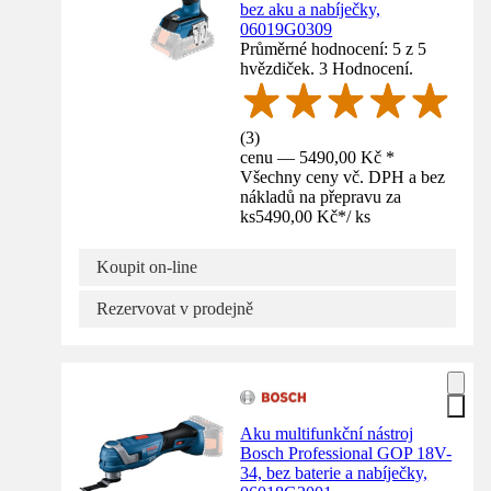
bez aku a nabíječky,
06019G0309
Průměrné hodnocení: 5 z 5
hvězdiček. 3 Hodnocení.
(
3
)
cenu — 5490,00 Kč *
Všechny ceny vč. DPH a bez
nákladů na přepravu za
ks
5490,00 Kč
*
/
ks
Koupit on-line
Rezervovat v prodejně
Aku multifunkční nástroj
Bosch Professional GOP 18V-
34, bez baterie a nabíječky,