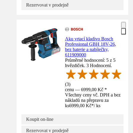
Rezervovat v prodejně
Aku vrtací kladivo Bosch
Professional GBH 18V-26,
bez baterie a nabíječky,
611909000
Průměrné hodnocení: 5 z 5
hvězdiček. 3 Hodnocení.
(
3
)
cenu — 6999,00 Kč *
Všechny ceny vč. DPH a bez
nákladů na přepravu za
ks
6999,00 Kč
*
/
ks
Koupit on-line
Rezervovat v prodejně