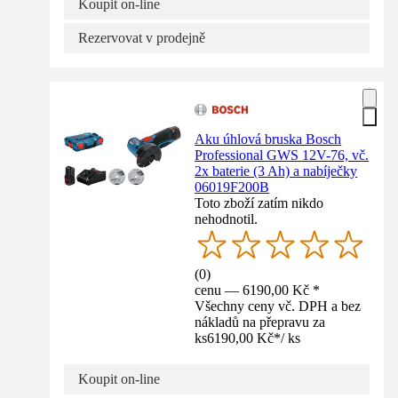
Koupit on-line
Rezervovat v prodejně
Aku úhlová bruska Bosch
Professional GWS 12V-76, vč.
2x baterie (3 Ah) a nabíječky
06019F200B
Toto zboží zatím nikdo
nehodnotil.
(
0
)
cenu — 6190,00 Kč *
Všechny ceny vč. DPH a bez
nákladů na přepravu za
ks
6190,00 Kč
*
/
ks
Koupit on-line