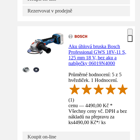
Rezervovat v prodejně
Aku úhlová bruska Bosch
Professional GWS 18V-11 S,
125 mm 18 V, bez aku a
nabíječky 06019N4000
Průměrné hodnocení: 5 z 5
hvězdiček. 1 Hodnocení.
(
1
)
cenu — 4490,00 Kč *
Všechny ceny vč. DPH a bez
nákladů na přepravu za
ks
4490,00 Kč
*
/
ks
Koupit on-line