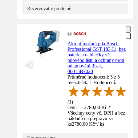
Rezervovat v prodejně
Aku přímočará pila Bosch
Professional GST 183-Li, bez
baterie a nabíječky vč.
pilového listu a ochrany proti
odlamování třísek,
06015B7020
Průměrné hodnocení: 5 z 5
hvězdiček. 1 Hodnocení.
(
1
)
cenu — 2780,00 Kč *
Všechny ceny vč. DPH a bez
nákladů na přepravu za
ks
2780,00 Kč
*
/
ks