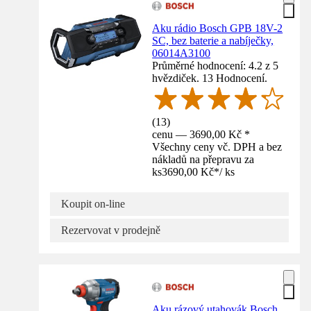
Aku rádio Bosch GPB 18V-2
SC, bez baterie a nabíječky,
06014A3100
Průměrné hodnocení: 4.2 z 5
hvězdiček. 13 Hodnocení.
(
13
)
cenu — 3690,00 Kč *
Všechny ceny vč. DPH a bez
nákladů na přepravu za
ks
3690,00 Kč
*
/
ks
Koupit on-line
Rezervovat v prodejně
Aku rázový utahovák Bosch