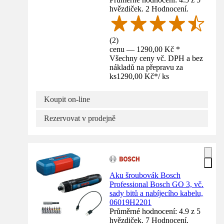
hvězdiček. 2 Hodnocení.
(
2
)
cenu — 1290,00 Kč *
Všechny ceny vč. DPH a bez
nákladů na přepravu za
ks
1290,00 Kč
*
/
ks
Koupit on-line
Rezervovat v prodejně
Aku šroubovák Bosch
Professional Bosch GO 3, vč.
sady bitů a nabíjecího kabelu,
06019H2201
Průměrné hodnocení: 4.9 z 5
hvězdiček. 7 Hodnocení.