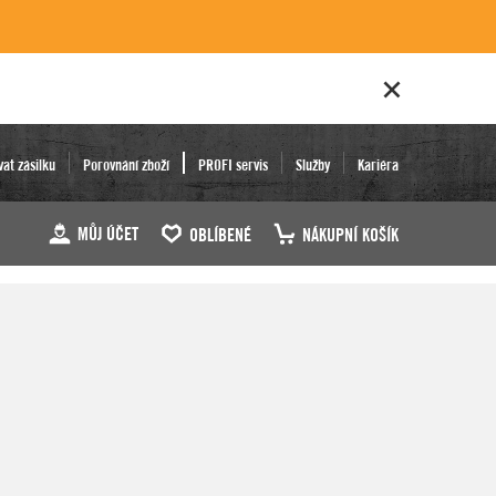
vat zásilku
Porovnání zboží
PROFI servis
Služby
Kariéra
MŮJ ÚČET
OBLÍBENÉ
NÁKUPNÍ KOŠÍK