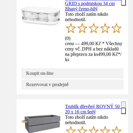
GRID s podmiskou 34 cm
žíhaný černo-bílý
Toto zboží zatím nikdo
nehodnotil.
(
0
)
cenu — 499,00 Kč * Všechny
ceny vč. DPH a bez nákladů
na přepravu za ks
499,00 Kč
*
/
ks
Koupit on-line
Rezervovat v prodejně
Truhlík dřevěný ROVNÝ 50 x
20 x 16 cm šedý
Toto zboží zatím nikdo
nehodnotil.