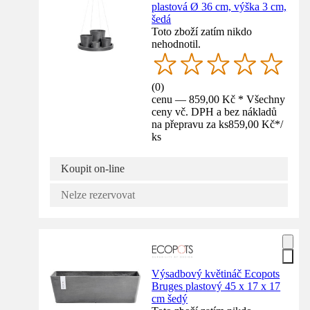
plastová Ø 36 cm, výška 3 cm,
šedá
Toto zboží zatím nikdo
nehodnotil.
(
0
)
cenu — 859,00 Kč * Všechny
ceny vč. DPH a bez nákladů
na přepravu za ks
859,00 Kč
*
/
ks
Koupit on-line
Nelze rezervovat
Výsadbový květináč Ecopots
Bruges plastový 45 x 17 x 17
cm šedý