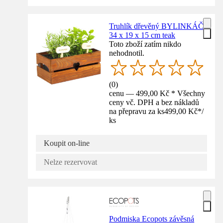
Truhlík dřevěný BYLINKÁČ
34 x 19 x 15 cm teak
Toto zboží zatím nikdo
nehodnotil.
(
0
)
cenu — 499,00 Kč * Všechny
ceny vč. DPH a bez nákladů
na přepravu za ks
499,00 Kč
*
/
ks
Koupit on-line
Nelze rezervovat
Podmiska Ecopots závěsná