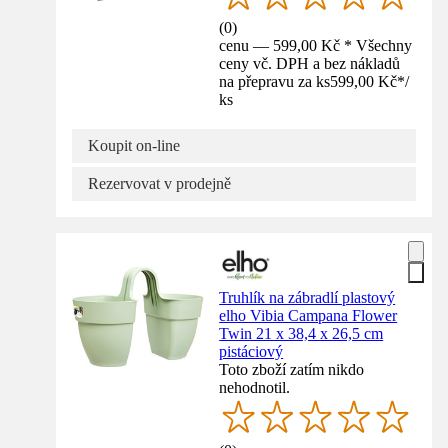
(
0
)
cenu — 599,00 Kč * Všechny
ceny vč. DPH a bez nákladů
na přepravu za ks
599,00 Kč
*
/
ks
Koupit on-line
Rezervovat v prodejně
Truhlík na zábradlí plastový
elho Vibia Campana Flower
Twin 21 x 38,4 x 26,5 cm
pistáciový
Toto zboží zatím nikdo
nehodnotil.