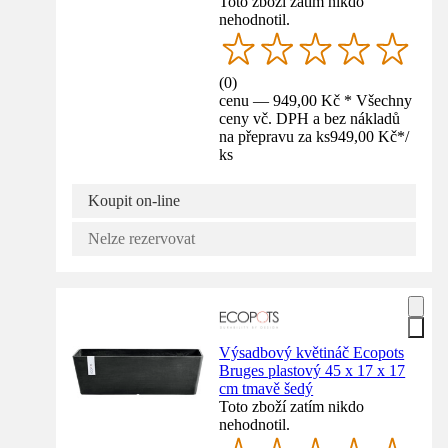
Toto zboží zatím nikdo
nehodnotil.
(
0
)
cenu — 949,00 Kč * Všechny
ceny vč. DPH a bez nákladů
na přepravu za ks
949,00 Kč
*
/
ks
Koupit on-line
Nelze rezervovat
Výsadbový květináč Ecopots
Bruges plastový 45 x 17 x 17
cm tmavě šedý
Toto zboží zatím nikdo
nehodnotil.