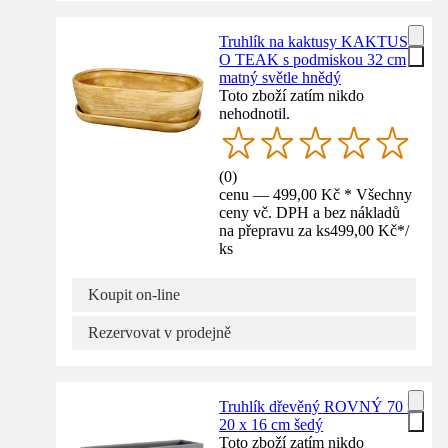
Truhlík na kaktusy KAKTUS
O TEAK s podmiskou 32 cm
matný světle hnědý
Toto zboží zatím nikdo
nehodnotil.
(
0
)
cenu — 499,00 Kč * Všechny
ceny vč. DPH a bez nákladů
na přepravu za ks
499,00 Kč
*
/
ks
Koupit on-line
Rezervovat v prodejně
Truhlík dřevěný ROVNÝ 70 x
20 x 16 cm šedý
Toto zboží zatím nikdo