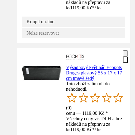
nákladů na přepravu za
ks
1119,00 Kč
*
/
ks
Koupit on-line
Nelze rezervovat
Výsadbový květináč Ecopots
Bruges plastový 55 x 17 x 17
cm tmavě šedý
Toto zboží zatím nikdo
nehodnotil.
(
0
)
cenu — 1119,00 Kč *
Všechny ceny vč. DPH a bez
nákladů na přepravu za
ks
1119,00 Kč
*
/
ks