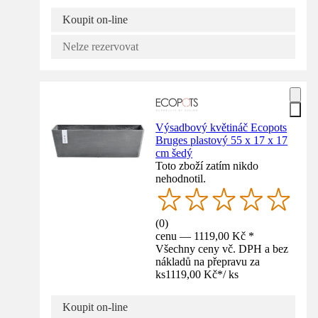
Koupit on-line
Nelze rezervovat
Výsadbový květináč Ecopots
Bruges plastový 55 x 17 x 17
cm šedý
Toto zboží zatím nikdo
nehodnotil.
(
0
)
cenu — 1119,00 Kč *
Všechny ceny vč. DPH a bez
nákladů na přepravu za
ks
1119,00 Kč
*
/
ks
Koupit on-line