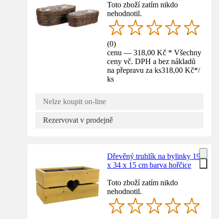
Toto zboží zatím nikdo
nehodnotil.
(
0
)
cenu — 318,00 Kč * Všechny
ceny vč. DPH a bez nákladů
na přepravu za ks
318,00 Kč
*
/
ks
Nelze koupit on-line
Rezervovat v prodejně
Dřevěný truhlík na bylinky 19
x 34 x 15 cm barva hořčice
Toto zboží zatím nikdo
nehodnotil.