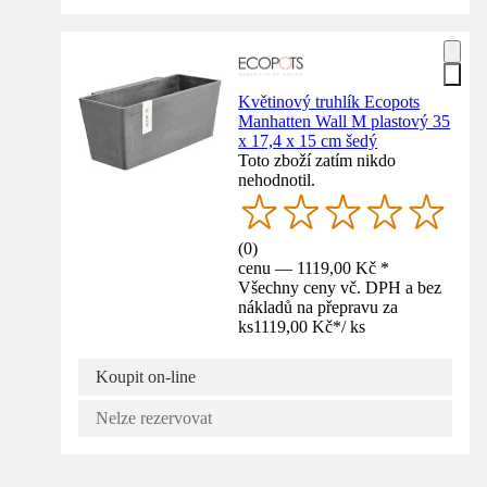
Květinový truhlík Ecopots
Manhatten Wall M plastový 35
x 17,4 x 15 cm šedý
Toto zboží zatím nikdo
nehodnotil.
(
0
)
cenu — 1119,00 Kč *
Všechny ceny vč. DPH a bez
nákladů na přepravu za
ks
1119,00 Kč
*
/
ks
Koupit on-line
Nelze rezervovat