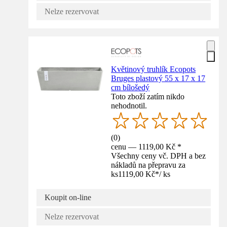
Nelze rezervovat
Květinový truhlík Ecopots
Bruges plastový 55 x 17 x 17
cm bílošedý
Toto zboží zatím nikdo
nehodnotil.
(
0
)
cenu — 1119,00 Kč *
Všechny ceny vč. DPH a bez
nákladů na přepravu za
ks
1119,00 Kč
*
/
ks
Koupit on-line
Nelze rezervovat