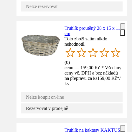
Nelze rezervovat
Truhlík proutěný 28 x 15 x 11
cm
Toto zboží zatím nikdo
nehodnotil.
(
0
)
cenu — 159,00 Kč * Všechny
ceny vč. DPH a bez nákladů
na přepravu za ks
159,00 Kč
*
/
ks
Nelze koupit on-line
Rezervovat v prodejně
Truhlík na kaktusy KAKTUS