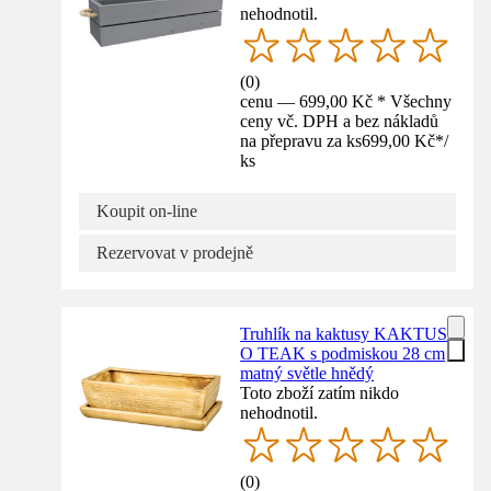
nehodnotil.
(
0
)
cenu — 699,00 Kč * Všechny
ceny vč. DPH a bez nákladů
na přepravu za ks
699,00 Kč
*
/
ks
Koupit on-line
Rezervovat v prodejně
Truhlík na kaktusy KAKTUS
O TEAK s podmiskou 28 cm
matný světle hnědý
Toto zboží zatím nikdo
nehodnotil.
(
0
)