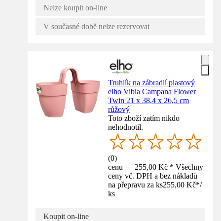
Nelze koupit on-line
V současné době nelze rezervovat
Truhlík na zábradlí plastový
elho Vibia Campana Flower
Twin 21 x 38,4 x 26,5 cm
růžový
Toto zboží zatím nikdo
nehodnotil.
(
0
)
cenu — 255,00 Kč * Všechny
ceny vč. DPH a bez nákladů
na přepravu za ks
255,00 Kč
*
/
ks
Koupit on-line