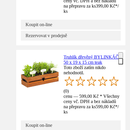
ceny vč. DPH a bez nákladů
na přepravu za ks
399,00 Kč
*
/
ks
Koupit on-line
Rezervovat v prodejně
Truhlík dřevěný BYLINKÁČ
50 x 19 x 15 cm teak
Toto zboží zatím nikdo
nehodnotil.
(
0
)
cenu — 599,00 Kč * Všechny
ceny vč. DPH a bez nákladů
na přepravu za ks
599,00 Kč
*
/
ks
Koupit on-line