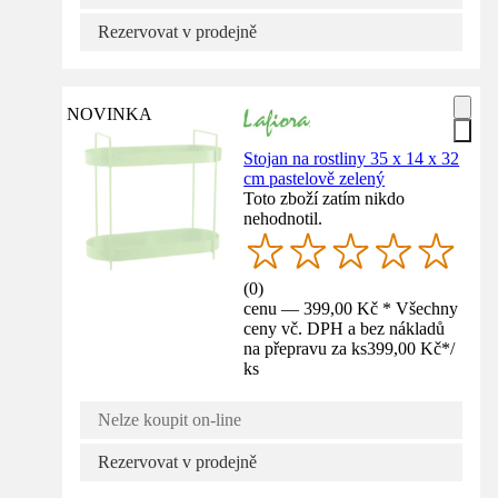
Rezervovat v prodejně
NOVINKA
Stojan na rostliny 35 x 14 x 32
cm pastelově zelený
Toto zboží zatím nikdo
nehodnotil.
(
0
)
cenu — 399,00 Kč * Všechny
ceny vč. DPH a bez nákladů
na přepravu za ks
399,00 Kč
*
/
ks
Nelze koupit on-line
Rezervovat v prodejně