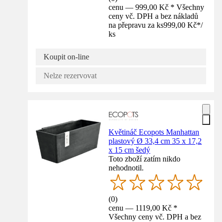
cenu — 999,00 Kč * Všechny
ceny vč. DPH a bez nákladů
na přepravu za ks
999,00 Kč
*
/
ks
Koupit on-line
Nelze rezervovat
Květináč Ecopots Manhattan
plastový Ø 33,4 cm 35 x 17,2
x 15 cm šedý
Toto zboží zatím nikdo
nehodnotil.
(
0
)
cenu — 1119,00 Kč *
Všechny ceny vč. DPH a bez