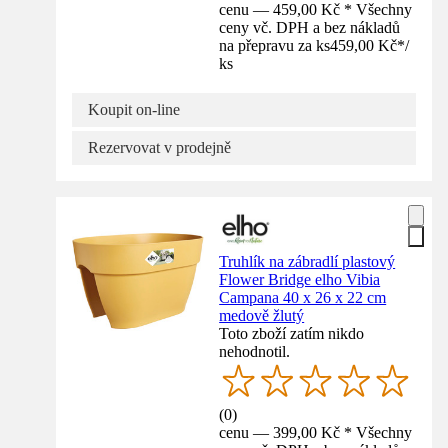
cenu — 459,00 Kč * Všechny
ceny vč. DPH a bez nákladů
na přepravu za ks
459,00 Kč
*
/
ks
Koupit on-line
Rezervovat v prodejně
Truhlík na zábradlí plastový
Flower Bridge elho Vibia
Campana 40 x 26 x 22 cm
medově žlutý
Toto zboží zatím nikdo
nehodnotil.
(
0
)
cenu — 399,00 Kč * Všechny