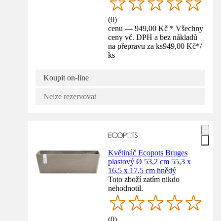
(
0
)
cenu — 949,00 Kč * Všechny
ceny vč. DPH a bez nákladů
na přepravu za ks
949,00 Kč
*
/
ks
Koupit on-line
Nelze rezervovat
Květináč Ecopots Bruges
plastový Ø 53,2 cm 55,3 x
16,5 x 17,5 cm hnědý
Toto zboží zatím nikdo
nehodnotil.
(
0
)