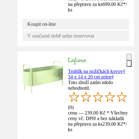
na přepravu za ks
699,00 Kč
*
/
ks
Koupit on-line
V současné době nelze rezervovat
Truhlík na nožičkách kovový
34 x 14 x 20 cm zelený
Toto zboží zatím nikdo
nehodnotil.
(
0
)
cenu — 239,00 Kč * Všechny
ceny vč. DPH a bez nákladů
na přepravu za ks
239,00 Kč
*
/
ks