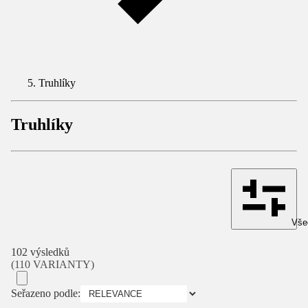
Truhlíky
Truhlíky
Všec
102 výsledků
(110 VARIANTY)
Seřazeno podle: