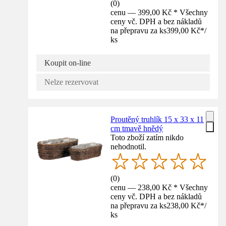
(
0
)
cenu — 399,00 Kč * Všechny
ceny vč. DPH a bez nákladů
na přepravu za ks
399,00 Kč
*
/
ks
Koupit on-line
Nelze rezervovat
Proutěný truhlík 15 x 33 x 11
cm tmavě hnědý
Toto zboží zatím nikdo
nehodnotil.
(
0
)
cenu — 238,00 Kč * Všechny
ceny vč. DPH a bez nákladů
na přepravu za ks
238,00 Kč
*
/
ks