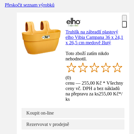
Přeskočit seznam výrobků
Truhlík na zábradlí plastový
elho Vibia Campana 36 x 24,1
x 26,5 cm medově žlutý
Toto zboží zatím nikdo
nehodnotil.
(
0
)
cenu — 255,00 Kč * Všechny
ceny vč. DPH a bez nákladů
na přepravu za ks
255,00 Kč
*
/
ks
Koupit on-line
Rezervovat v prodejně