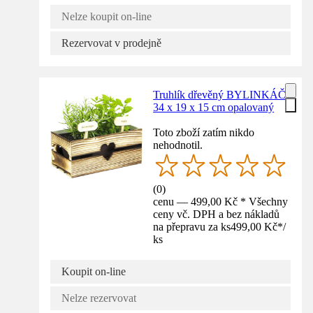
Nelze koupit on-line
Rezervovat v prodejně
Truhlík dřevěný BYLINKÁČ
34 x 19 x 15 cm opalovaný
Toto zboží zatím nikdo
nehodnotil.
(
0
)
cenu — 499,00 Kč * Všechny
ceny vč. DPH a bez nákladů
na přepravu za ks
499,00 Kč
*
/
ks
Koupit on-line
Nelze rezervovat