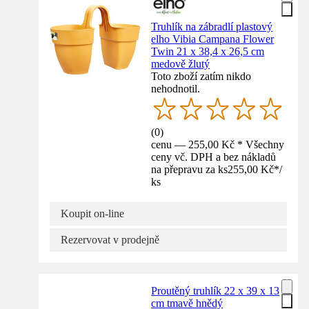
Truhlík na zábradlí plastový
elho Vibia Campana Flower
Twin 21 x 38,4 x 26,5 cm
medově žlutý
Toto zboží zatím nikdo
nehodnotil.
(
0
)
cenu — 255,00 Kč * Všechny
ceny vč. DPH a bez nákladů
na přepravu za ks
255,00 Kč
*
/
ks
Koupit on-line
Rezervovat v prodejně
Proutěný truhlík 22 x 39 x 13
cm tmavě hnědý