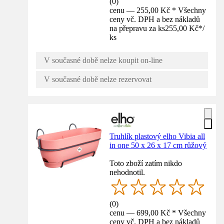
(
0
)
cenu — 255,00 Kč * Všechny
ceny vč. DPH a bez nákladů
na přepravu za ks
255,00 Kč
*
/
ks
V současné době nelze koupit on-line
V současné době nelze rezervovat
Truhlík plastový elho Vibia all
in one 50 x 26 x 17 cm růžový
Toto zboží zatím nikdo
nehodnotil.
(
0
)
cenu — 699,00 Kč * Všechny
ceny vč. DPH a bez nákladů