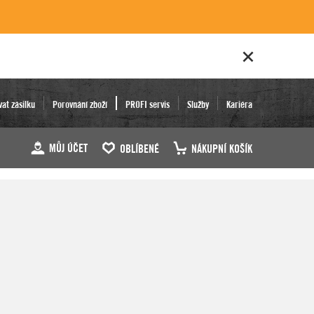
vat zásilku
Porovnání zboží
PROFI servis
Služby
Kariéra
MŮJ ÚČET
OBLÍBENÉ
NÁKUPNÍ KOŠÍK