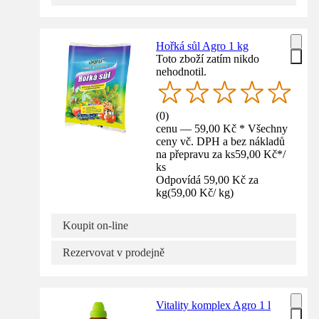
Hořká sůl Agro 1 kg
Toto zboží zatím nikdo
nehodnotil.
(
0
)
cenu — 59,00 Kč * Všechny
ceny vč. DPH a bez nákladů
na přepravu za ks
59,00 Kč
*
/
ks
Odpovídá 59,00 Kč za
kg
(
59,00 Kč
/
kg
)
Koupit on-line
Rezervovat v prodejně
Vitality komplex Agro 1 l