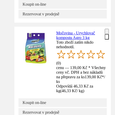
Koupit on-line
Rezervovat v prodejně
Močovina - Urychlovač
kompostu Agro 3 kg
Toto zboží zatím nikdo
nehodnotil.
(
0
)
cenu — 139,00 Kč * Všechny
ceny vč. DPH a bez nákladů
na přepravu za ks
139,00 Kč
*
/
ks
Odpovídá 46,33 Kč za
kg
(
46,33 Kč
/
kg
)
Koupit on-line
Rezervovat v prodejně