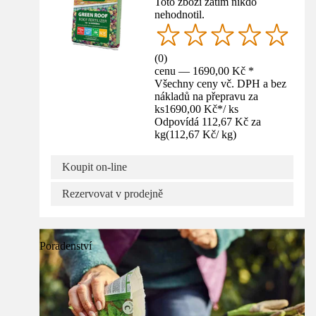
Toto zboží zatím nikdo
nehodnotil.
(
0
)
cenu — 1690,00 Kč *
Všechny ceny vč. DPH a bez
nákladů na přepravu za
ks
1690,00 Kč
*
/
ks
Odpovídá 112,67 Kč za
kg
(
112,67 Kč
/
kg
)
Koupit on-line
Rezervovat v prodejně
Poradenství