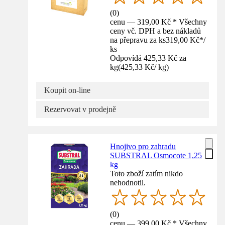
(
0
)
cenu — 319,00 Kč * Všechny
ceny vč. DPH a bez nákladů
na přepravu za ks
319,00 Kč
*
/
ks
Odpovídá 425,33 Kč za
kg
(
425,33 Kč
/
kg
)
Koupit on-line
Rezervovat v prodejně
Hnojivo pro zahradu
SUBSTRAL Osmocote 1,25
kg
Toto zboží zatím nikdo
nehodnotil.
(
0
)
cenu — 399,00 Kč * Všechny