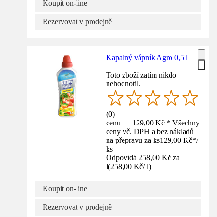
Koupit on-line
Rezervovat v prodejně
Kapalný vápník Agro 0,5 l
Toto zboží zatím nikdo
nehodnotil.
(
0
)
cenu — 129,00 Kč * Všechny
ceny vč. DPH a bez nákladů
na přepravu za ks
129,00 Kč
*
/
ks
Odpovídá 258,00 Kč za
l
(
258,00 Kč
/
l
)
Koupit on-line
Rezervovat v prodejně