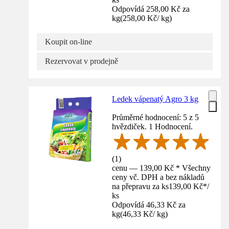
Odpovídá 258,00 Kč za
kg
(
258,00 Kč
/
kg
)
Koupit on-line
Rezervovat v prodejně
Ledek vápenatý Agro 3 kg
Průměrné hodnocení: 5 z 5
hvězdiček. 1 Hodnocení.
(
1
)
cenu — 139,00 Kč * Všechny
ceny vč. DPH a bez nákladů
na přepravu za ks
139,00 Kč
*
/
ks
Odpovídá 46,33 Kč za
kg
(
46,33 Kč
/
kg
)