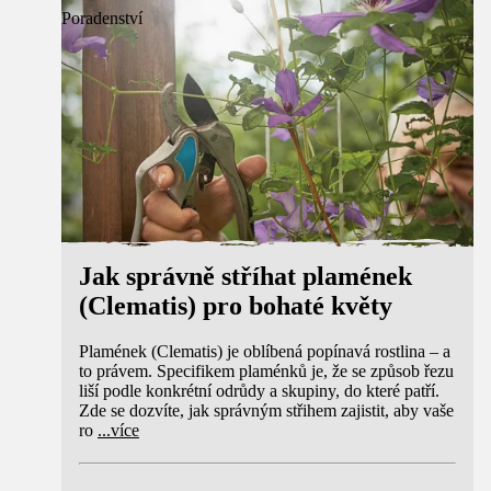
Poradenství
Jak správně stříhat plamének
(Clematis) pro bohaté květy
Plamének (Clematis) je oblíbená popínavá rostlina – a
to právem. Specifikem plaménků je, že se způsob řezu
liší podle konkrétní odrůdy a skupiny, do které patří.
Zde se dozvíte, jak správným střihem zajistit, aby vaše
ro
...
více