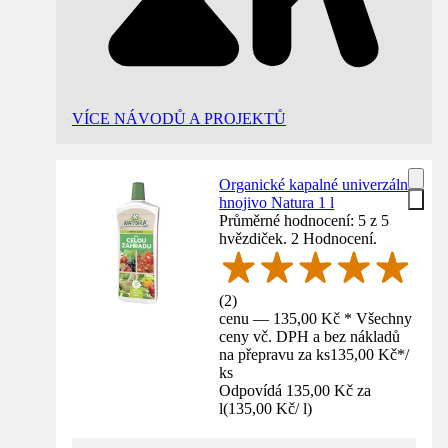
VÍCE NÁVODŮ A PROJEKTŮ
Organické kapalné univerzální
hnojivo Natura 1 l
Průměrné hodnocení: 5 z 5
hvězdiček. 2 Hodnocení.
(
2
)
cenu — 135,00 Kč * Všechny
ceny vč. DPH a bez nákladů
na přepravu za ks
135,00 Kč
*
/
ks
Odpovídá 135,00 Kč za
l
(
135,00 Kč
/
l
)