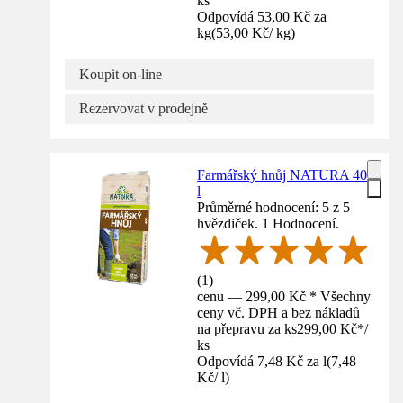
ks
Odpovídá 53,00 Kč za
kg
(
53,00 Kč
/
kg
)
Koupit on-line
Rezervovat v prodejně
Farmářský hnůj NATURA 40
l
Průměrné hodnocení: 5 z 5
hvězdiček. 1 Hodnocení.
(
1
)
cenu — 299,00 Kč * Všechny
ceny vč. DPH a bez nákladů
na přepravu za ks
299,00 Kč
*
/
ks
Odpovídá 7,48 Kč za l
(
7,48
Kč
/
l
)