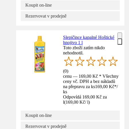
Koupit on-line
Rezervovat v prodejně
Slepičince kapalné Hoštické
hnojivo 1 l
Toto zboží zatím nikdo
nehodnotil.
(
0
)
cenu — 169,00 Kč * Všechny
ceny vč. DPH a bez nákladů
na přepravu za ks
169,00 Kč
*
/
ks
Odpovídá 169,00 Kč za
l
(
169,00 Kč
/
l
)
Koupit on-line
Rezervovat v prodejně