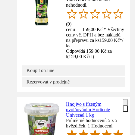
nehodnotil.
(
0
)
cenu — 159,00 Kč * Všechny
ceny vč. DPH a bez nákladů
na přepravu za ks
159,00 Kč
*
/
ks
Odpovídá 159,00 Kč za
l
(
159,00 Kč
/
l
)
Koupit on-line
Rezervovat v prodejně
Hnojivo s řízeným
uvolňováním Horticote
Universal 1 kg
Průměrné hodnocení: 5 z 5
hvězdiček. 1 Hodnocení.