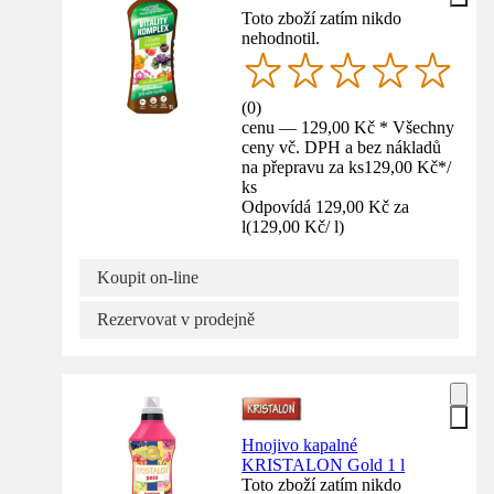
Toto zboží zatím nikdo
nehodnotil.
(
0
)
cenu — 129,00 Kč * Všechny
ceny vč. DPH a bez nákladů
na přepravu za ks
129,00 Kč
*
/
ks
Odpovídá 129,00 Kč za
l
(
129,00 Kč
/
l
)
Koupit on-line
Rezervovat v prodejně
Hnojivo kapalné
KRISTALON Gold 1 l
Toto zboží zatím nikdo