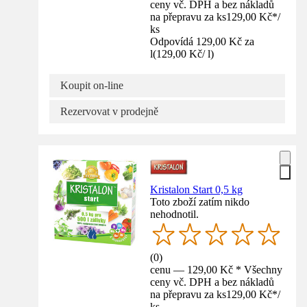
ceny vč. DPH a bez nákladů
na přepravu za ks
129,00 Kč
*
/
ks
Odpovídá 129,00 Kč za
l
(
129,00 Kč
/
l
)
Koupit on-line
Rezervovat v prodejně
Kristalon Start 0,5 kg
Toto zboží zatím nikdo
nehodnotil.
(
0
)
cenu — 129,00 Kč * Všechny
ceny vč. DPH a bez nákladů
na přepravu za ks
129,00 Kč
*
/
ks