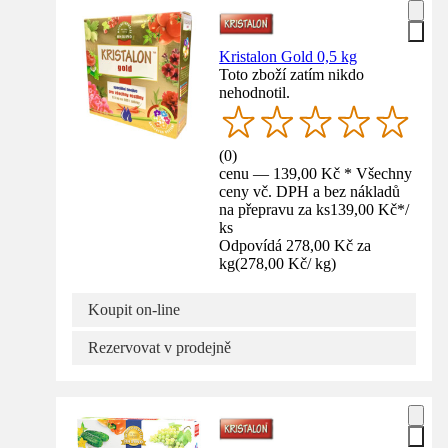
Kristalon Gold 0,5 kg
Toto zboží zatím nikdo
nehodnotil.
(
0
)
cenu — 139,00 Kč * Všechny
ceny vč. DPH a bez nákladů
na přepravu za ks
139,00 Kč
*
/
ks
Odpovídá 278,00 Kč za
kg
(
278,00 Kč
/
kg
)
Koupit on-line
Rezervovat v prodejně