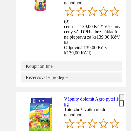
nehodnotil.
(
0
)
cenu — 139,00 Kč * Všechny
ceny vč. DPH a bez nákladů
na přepravu za ks
139,00 Kč
*
/
ks
Odpovídá 139,00 Kč za
l
(
139,00 Kč
/
l
)
Koupit on-line
Rezervovat v prodejně
Vápnitý dolomit Agro pytel 10
kg
Toto zboží zatím nikdo
nehodnotil.