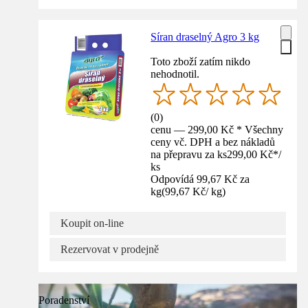
Síran draselný Agro 3 kg
Toto zboží zatím nikdo
nehodnotil.
(
0
)
cenu — 299,00 Kč * Všechny
ceny vč. DPH a bez nákladů
na přepravu za ks
299,00 Kč
*
/
ks
Odpovídá 99,67 Kč za
kg
(
99,67 Kč
/
kg
)
Koupit on-line
Rezervovat v prodejně
Poradenství