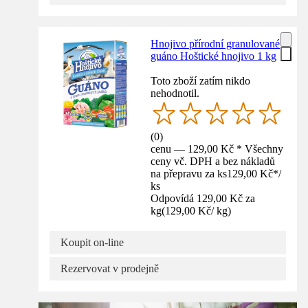
Hnojivo přírodní granulované
guáno Hoštické hnojivo 1 kg
Toto zboží zatím nikdo
nehodnotil.
(
0
)
cenu — 129,00 Kč * Všechny
ceny vč. DPH a bez nákladů
na přepravu za ks
129,00 Kč
*
/
ks
Odpovídá 129,00 Kč za
kg
(
129,00 Kč
/
kg
)
Koupit on-line
Rezervovat v prodejně