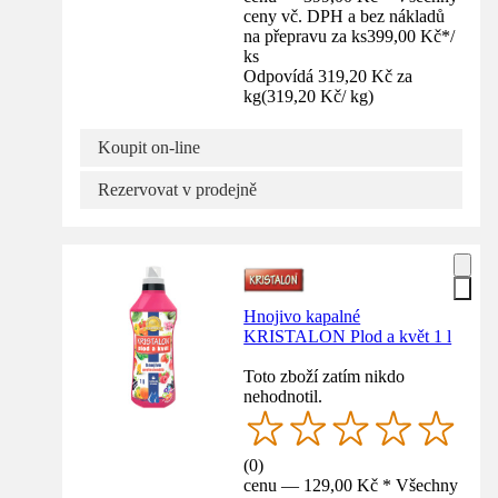
ceny vč. DPH a bez nákladů
na přepravu za ks
399,00 Kč
*
/
ks
Odpovídá 319,20 Kč za
kg
(
319,20 Kč
/
kg
)
Koupit on-line
Rezervovat v prodejně
Hnojivo kapalné
KRISTALON Plod a květ 1 l
Toto zboží zatím nikdo
nehodnotil.
(
0
)
cenu — 129,00 Kč * Všechny