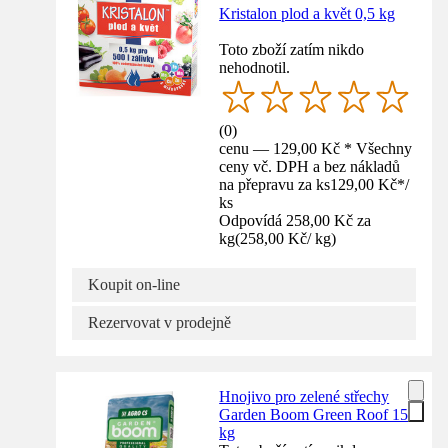
Kristalon plod a květ 0,5 kg
Toto zboží zatím nikdo
nehodnotil.
(
0
)
cenu — 129,00 Kč * Všechny
ceny vč. DPH a bez nákladů
na přepravu za ks
129,00 Kč
*
/
ks
Odpovídá 258,00 Kč za
kg
(
258,00 Kč
/
kg
)
Koupit on-line
Rezervovat v prodejně
Hnojivo pro zelené střechy
Garden Boom Green Roof 15
kg