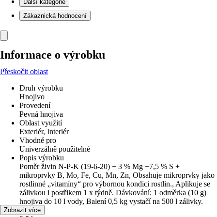
Další kategorie
Zákaznická hodnocení
Informace o výrobku
Přeskočit oblast
Druh výrobku
Hnojivo
Provedení
Pevná hnojiva
Oblast využití
Exteriér, Interiér
Vhodné pro
Univerzálně použitelné
Popis výrobku
Poměr živin N-P-K (19-6-20) + 3 % Mg +7,5 % S +
mikroprvky B, Mo, Fe, Cu, Mn, Zn, Obsahuje mikroprvky jako
rostlinné „vitamíny“ pro výbornou kondici rostlin., Aplikuje se
zálivkou i postřikem 1 x týdně. Dávkování: 1 odměrka (10 g)
hnojiva do 10 l vody, Balení 0,5 kg vystačí na 500 l zálivky.
Obsah
Zobrazit více