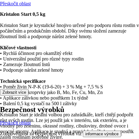
Přeskočit oblast
Kristalon Start 0,5 kg
Kristalon Start je krystalické hnojivo určené pro podporu růstu rostlin v
počátečním a produkčním období. Díky svému složení zamezuje
žloutnutí listů a podporuje nárůst zelené hmoty.
Klíčové vlastnosti
• Rychlá účinnost pro okamžitý efekt
• Univerzální použití pro různé typy rostlin
• Zamezuje žloutnutí listů
• Podporuje nárůst zelené hmoty
Technická specifikace
• Poměr živin N-P-K (19-6-20) + 3 % Mg + 7,5 % S
• Obsahuje mikroprvky jako B, Mo, Fe, Cu, Mn, Zn
Zobrazit více
• Aplikace zálivkou nebo postřikem 1x týdně
• Balení 0,5 kg vystačí na 500 l zálivky
Bezpečnost výrobků
Kristalon Start je ideální volbou pro zahrádkáře, kteří chtějí podpořit
růst svých rostlin. Lze jej použít jak v interiéru, tak exteriéru, a je
Přeskočit oblast
vhodný pro zeleninu, okrasné rostliny, cibuloviny, drobné ovoce i
ovocné stromy. Aplikace je snadná a pravidelná zálivka nebo postřik
Zodpovědnost za bezpečnost výrobku viz
.
informace výrobce
zajistí rostlinám potřebné živiny.