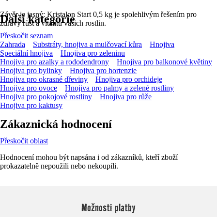
Závěr je jasný: Kristalon Start 0,5 kg je spolehlivým řešením pro
Další kategorie
zdravý růst a vitalitu vašich rostlin.
Přeskočit seznam
Zahrada
Substráty, hnojiva a mulčovací kůra
Hnojiva
Speciální hnojiva
Hnojiva pro zeleninu
Hnojiva pro azalky a rododendrony
Hnojiva pro balkonové květiny
Hnojiva pro bylinky
Hnojiva pro hortenzie
Hnojiva pro okrasné dřeviny
Hnojiva pro orchideje
Hnojiva pro ovoce
Hnojiva pro palmy a zelené rostliny
Hnojiva pro pokojové rostliny
Hnojiva pro růže
Hnojiva pro kaktusy
Zákaznická hodnocení
Přeskočit oblast
Hodnocení mohou být napsána i od zákazníků, kteří zboží
prokazatelně nepoužili nebo nekoupili.
Možnosti platby