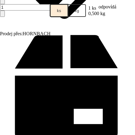
odpovídá
1 ks
ks
kg
0,500 kg
Prodej přes:
HORNBACH