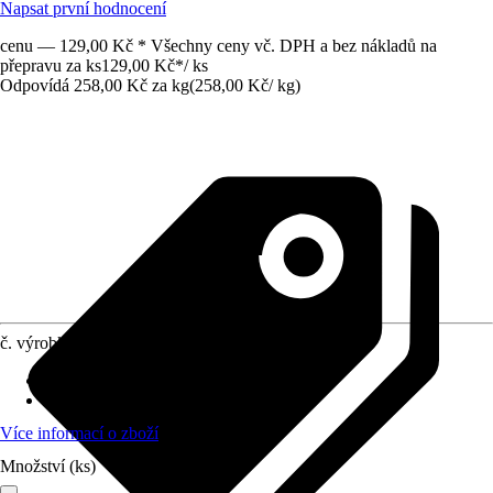
Napsat první hodnocení
cenu — 129,00 Kč * Všechny ceny vč. DPH a bez nákladů na
přepravu za ks
129,00 Kč
*
/
ks
Odpovídá 258,00 Kč za kg
(
258,00 Kč
/
kg
)
č. výrobku
4219100
Provedení
:
Pevná hnojiva
Vhodné pro
:
Univerzálně použitelné
Více informací o zboží
Množství (ks)