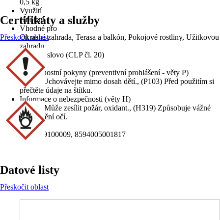
0,5 kg
Využití
Certifikáty a služby
Hnojení
Vhodné pro
Přeskočit oblast
Okrasná zahrada, Terasa a balkón, Pokojové rostliny, Užitkovou
zahradu
Signální slovo (CLP čl. 20)
Pozor
Bezpečnostní pokyny (preventivní prohlášení - věty P)
(P102) Uchovávejte mimo dosah dětí., (P103) Před použitím si
přečtěte údaje na štítku.
Informace o nebezpečnosti (věty H)
(H272) Může zesílit požár, oxidant., (H319) Způsobuje vážné
podráždění očí.
EAN
2004219100009, 8594005001817
Datové listy
Přeskočit oblast