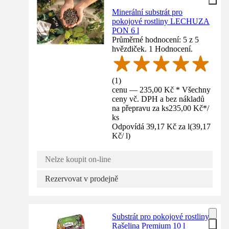
Minerální substrát pro
pokojové rostliny LECHUZA
PON 6 l
Průměrné hodnocení: 5 z 5
hvězdiček. 1 Hodnocení.
(
1
)
cenu — 235,00 Kč * Všechny
ceny vč. DPH a bez nákladů
na přepravu za ks
235,00 Kč
*
/
ks
Odpovídá 39,17 Kč za l
(
39,17
Kč
/
l
)
Nelze koupit on-line
Rezervovat v prodejně
Substrát pro pokojové rostliny
Rašelina Premium 10 l