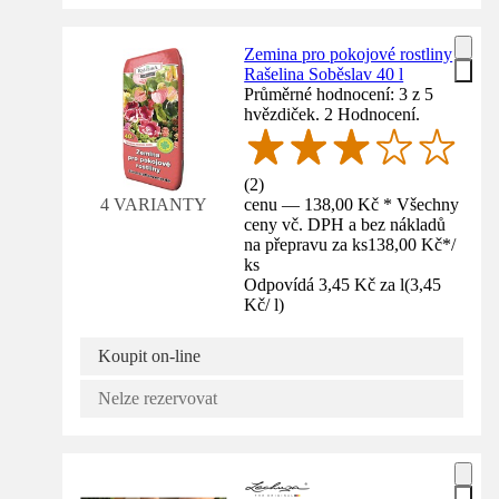
Zemina pro pokojové rostliny
Rašelina Soběslav 40 l
Průměrné hodnocení: 3 z 5
hvězdiček. 2 Hodnocení.
(
2
)
cenu — 138,00 Kč * Všechny
4 VARIANTY
ceny vč. DPH a bez nákladů
na přepravu za ks
138,00 Kč
*
/
ks
Odpovídá 3,45 Kč za l
(
3,45
Kč
/
l
)
Koupit on-line
Nelze rezervovat