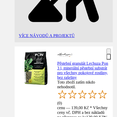
VÍCE NÁVODŮ A PROJEKTŮ
Pěstební granulát Lechuza Pon
3 l, minerální pěstební substrát
pro všechny pokojové rostliny,
bez rašeliny
Toto zboží zatím nikdo
nehodnotil.
(
0
)
cenu — 139,00 Kč * Všechny
ceny vč. DPH a bez nákladů