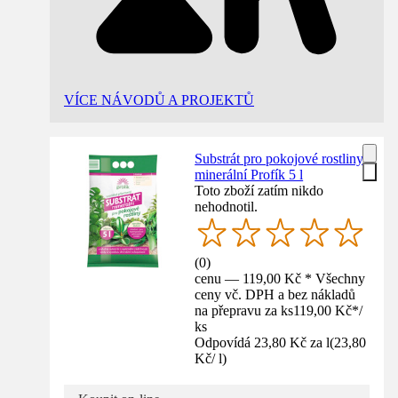
VÍCE NÁVODŮ A PROJEKTŮ
Substrát pro pokojové rostliny
minerální Profík 5 l
Toto zboží zatím nikdo
nehodnotil.
(
0
)
cenu — 119,00 Kč * Všechny
ceny vč. DPH a bez nákladů
na přepravu za ks
119,00 Kč
*
/
ks
Odpovídá 23,80 Kč za l
(
23,80
Kč
/
l
)