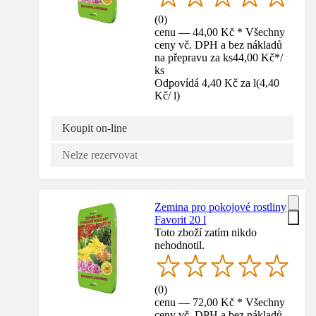
(
0
)
cenu — 44,00 Kč * Všechny
ceny vč. DPH a bez nákladů
na přepravu za ks
44,00 Kč
*
/
ks
Odpovídá 4,40 Kč za l
(
4,40
Kč
/
l
)
Koupit on-line
Nelze rezervovat
Zemina pro pokojové rostliny
Favorit 20 l
Toto zboží zatím nikdo
nehodnotil.
(
0
)
cenu — 72,00 Kč * Všechny
ceny vč. DPH a bez nákladů