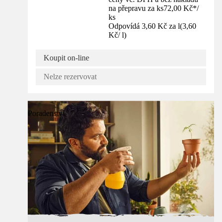
na přepravu za ks
72,00 Kč
*
/
ks
Odpovídá 3,60 Kč za l
(
3,60
Kč
/
l
)
Koupit on-line
Nelze rezervovat
Poradenství