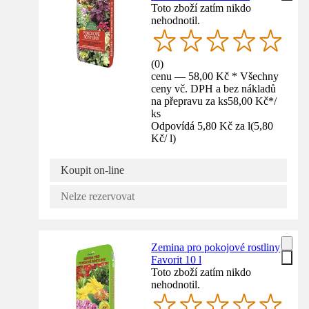
Toto zboží zatím nikdo
nehodnotil.
(
0
)
cenu — 58,00 Kč * Všechny
ceny vč. DPH a bez nákladů
na přepravu za ks
58,00 Kč
*
/
ks
Odpovídá 5,80 Kč za l
(
5,80
Kč
/
l
)
Koupit on-line
Nelze rezervovat
Zemina pro pokojové rostliny
Favorit 10 l
Toto zboží zatím nikdo
nehodnotil.