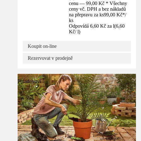
cenu — 99,00 Kč * Všechny
ceny vč. DPH a bez nákladů
na přepravu za ks
99,00 Kč
*
/
ks
Odpovídá 6,60 Kč za l
(
6,60
Kč
/
l
)
Koupit on-line
Rezervovat v prodejně
Poradenství