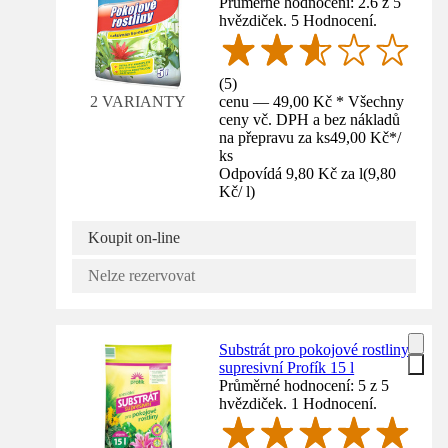
Průměrné hodnocení: 2.6 z 5
hvězdiček. 5 Hodnocení.
(
5
)
cenu — 49,00 Kč * Všechny
2 VARIANTY
ceny vč. DPH a bez nákladů
na přepravu za ks
49,00 Kč
*
/
ks
Odpovídá 9,80 Kč za l
(
9,80
Kč
/
l
)
Koupit on-line
Nelze rezervovat
Substrát pro pokojové rostliny
supresivní Profík 15 l
Průměrné hodnocení: 5 z 5
hvězdiček. 1 Hodnocení.