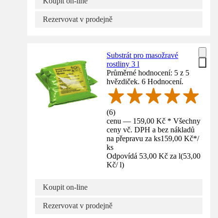
Koupit on-line
Rezervovat v prodejně
Substrát pro masožravé
rostliny 3 l
Průměrné hodnocení: 5 z 5
hvězdiček. 6 Hodnocení.
(
6
)
cenu — 159,00 Kč * Všechny
ceny vč. DPH a bez nákladů
na přepravu za ks
159,00 Kč
*
/
ks
Odpovídá 53,00 Kč za l
(
53,00
Kč
/
l
)
Koupit on-line
Rezervovat v prodejně