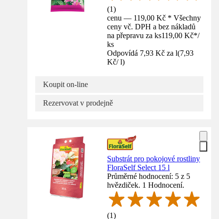
(
1
)
cenu — 119,00 Kč * Všechny
ceny vč. DPH a bez nákladů
na přepravu za ks
119,00 Kč
*
/
ks
Odpovídá 7,93 Kč za l
(
7,93
Kč
/
l
)
Koupit on-line
Rezervovat v prodejně
Substrát pro pokojové rostliny
FloraSelf Select 15 l
Průměrné hodnocení: 5 z 5
hvězdiček. 1 Hodnocení.
(
1
)