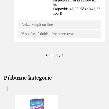
na přepravu za ks
139,00 Kč
*
/
ks
Odpovídá 46,33 Kč za l
(
46,33
Kč
/
l
)
Nelze koupit on-line
V současné době nelze rezervovat
Strana 1 z 1
Příbuzné kategorie