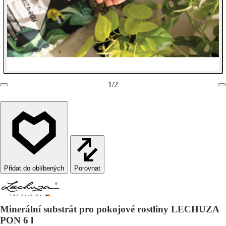
1
/
2
Porovnat
Minerální substrát pro pokojové rostliny LECHUZA
PON 6 l