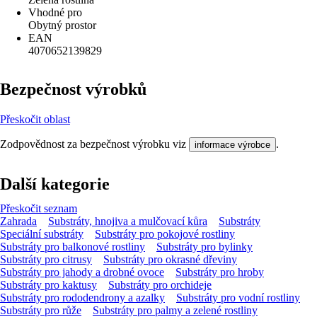
Vhodné pro
Obytný prostor
EAN
4070652139829
Bezpečnost výrobků
Přeskočit oblast
Zodpovědnost za bezpečnost výrobku viz
.
informace výrobce
Další kategorie
Přeskočit seznam
Zahrada
Substráty, hnojiva a mulčovací kůra
Substráty
Speciální substráty
Substráty pro pokojové rostliny
Substráty pro balkonové rostliny
Substráty pro bylinky
Substráty pro citrusy
Substráty pro okrasné dřeviny
Substráty pro jahody a drobné ovoce
Substráty pro hroby
Substráty pro kaktusy
Substráty pro orchideje
Substráty pro rododendrony a azalky
Substráty pro vodní rostliny
Substráty pro růže
Substráty pro palmy a zelené rostliny