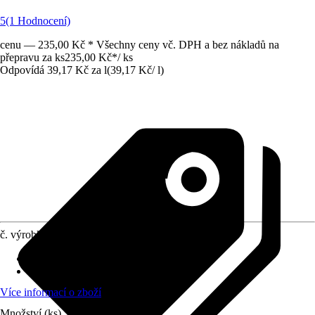
5
(1 Hodnocení)
cenu — 235,00 Kč * Všechny ceny vč. DPH a bez nákladů na
přepravu za ks
235,00 Kč
*
/
ks
Odpovídá 39,17 Kč za l
(
39,17 Kč
/
l
)
č. výrobku
12695034
Provedení
:
Granulát
Vhodné pro
:
Zelená rostlina
Více informací o zboží
Množství (ks)