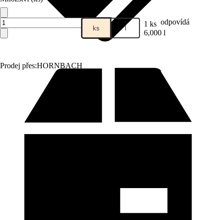
odpovídá
1 ks
ks
l
6,000 l
Prodej přes:
HORNBACH