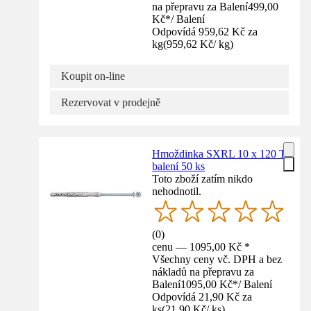
na přepravu za Balení
499,00
Kč
*
/
Balení
Odpovídá 959,62 Kč za
kg
(
959,62 Kč
/
kg
)
Koupit on-line
Rezervovat v prodejně
Hmoždinka SXRL 10 x 120 T,
balení 50 ks
Toto zboží zatím nikdo
nehodnotil.
(
0
)
cenu — 1095,00 Kč *
Všechny ceny vč. DPH a bez
nákladů na přepravu za
Balení
1095,00 Kč
*
/
Balení
Odpovídá 21,90 Kč za
ks
(
21,90 Kč
/
ks
)