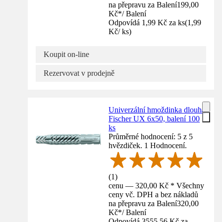
na přepravu za Balení
199,00
Kč
*
/
Balení
Odpovídá 1,99 Kč za ks
(
1,99
Kč
/
ks
)
Koupit on-line
Rezervovat v prodejně
Univerzální hmoždinka dlouhá
Fischer UX 6x50, balení 100
ks
Průměrné hodnocení: 5 z 5
hvězdiček. 1 Hodnocení.
(
1
)
cenu — 320,00 Kč * Všechny
ceny vč. DPH a bez nákladů
na přepravu za Balení
320,00
Kč
*
/
Balení
Odpovídá 3555,56 Kč za