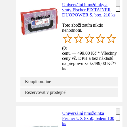
Univerzální hmoždinky a
vruty Fischer FIXTAINER
DUOPOWER S, box, 210 ks
Toto zboží zatím nikdo
nehodnotil.
(
0
)
cenu — 499,00 Kč * Všechny
ceny vč. DPH a bez nákladů
na přepravu za ks
499,00 Kč
*
/
ks
Koupit on-line
Rezervovat v prodejně
Univerzální hmoždinka
Fischer UX 8x50, balení 100
ks