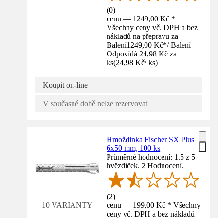
(
0
)
cenu — 1249,00 Kč *
Všechny ceny vč. DPH a bez
nákladů na přepravu za
Balení
1249,00 Kč
*
/
Balení
Odpovídá 24,98 Kč za
ks
(
24,98 Kč
/
ks
)
Koupit on-line
V současné době nelze rezervovat
Hmoždinka Fischer SX Plus
6x50 mm, 100 ks
Průměrné hodnocení: 1.5 z 5
hvězdiček. 2 Hodnocení.
(
2
)
cenu — 199,00 Kč * Všechny
10 VARIANTY
ceny vč. DPH a bez nákladů