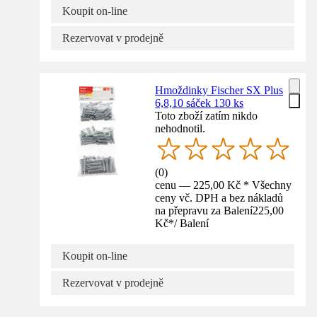
Koupit on-line
Rezervovat v prodejně
Hmoždinky Fischer SX Plus
6,8,10 sáček 130 ks
Toto zboží zatím nikdo
nehodnotil.
(
0
)
cenu — 225,00 Kč * Všechny
ceny vč. DPH a bez nákladů
na přepravu za Balení
225,00
Kč
*
/
Balení
Koupit on-line
Rezervovat v prodejně