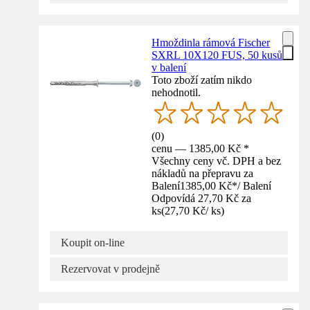
Hmoždinla rámová Fischer
SXRL 10X120 FUS, 50 kusů
v balení
Toto zboží zatím nikdo
nehodnotil.
(
0
)
cenu — 1385,00 Kč *
Všechny ceny vč. DPH a bez
nákladů na přepravu za
Balení
1385,00 Kč
*
/
Balení
Odpovídá 27,70 Kč za
ks
(
27,70 Kč
/
ks
)
Koupit on-line
Rezervovat v prodejně