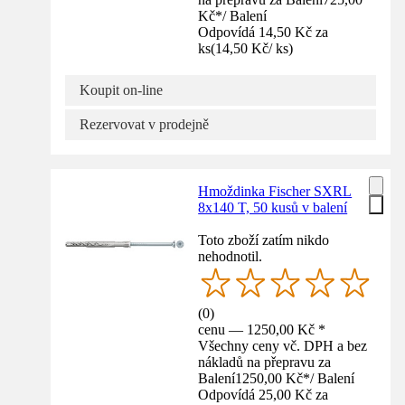
Kč
*
/
Balení
Odpovídá 14,50 Kč za
ks
(
14,50 Kč
/
ks
)
Koupit on-line
Rezervovat v prodejně
Hmoždinka Fischer SXRL
8x140 T, 50 kusů v balení
Toto zboží zatím nikdo
nehodnotil.
(
0
)
cenu — 1250,00 Kč *
Všechny ceny vč. DPH a bez
nákladů na přepravu za
Balení
1250,00 Kč
*
/
Balení
Odpovídá 25,00 Kč za