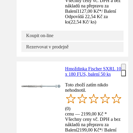
Všechny ceny vč. DPH a bez
nákladů na přepravu za
Balení
1127,00 Kč
*
/
Balení
Odpovídá 22,54 Kč za
ks
(
22,54 Kč
/
ks
)
Koupit on-line
Rezervovat v prodejně
Hmoždinka Fischer SXRL 10
x 180 FUS, balení 50 ks
Toto zboží zatím nikdo
nehodnotil.
(
0
)
cenu — 2199,00 Kč *
Všechny ceny vč. DPH a bez
nákladů na přepravu za
Balení
2199,00 Kč
*
/
Balení