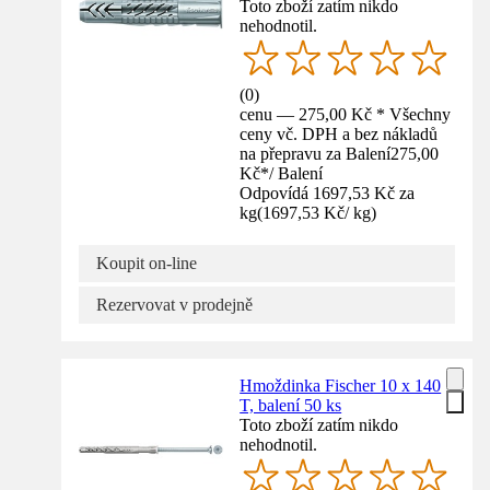
Toto zboží zatím nikdo
nehodnotil.
(
0
)
cenu — 275,00 Kč * Všechny
ceny vč. DPH a bez nákladů
na přepravu za Balení
275,00
Kč
*
/
Balení
Odpovídá 1697,53 Kč za
kg
(
1697,53 Kč
/
kg
)
Koupit on-line
Rezervovat v prodejně
Hmoždinka Fischer 10 x 140
T, balení 50 ks
Toto zboží zatím nikdo
nehodnotil.