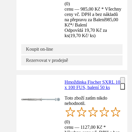
(
0
)
cenu — 985,00 Kč * Všechny
ceny vč. DPH a bez nákladů
na přepravu za Balení
985,00
Kč
*
/
Balení
Odpovídá 19,70 Kč za
ks
(
19,70 Kč
/
ks
)
Koupit on-line
Rezervovat v prodejně
Hmoždinka Fischer SXRL 10
x 100 FUS, balení 50 ks
Toto zboží zatím nikdo
nehodnotil.
(
0
)
cenu — 1127,00 Kč *