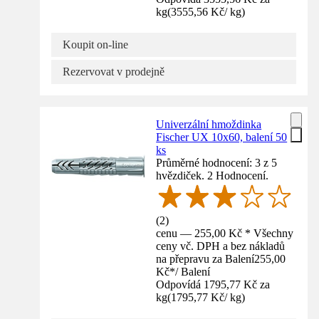
kg
(
3555,56 Kč
/
kg
)
Koupit on-line
Rezervovat v prodejně
Univerzální hmoždinka
Fischer UX 10x60, balení 50
ks
Průměrné hodnocení: 3 z 5
hvězdiček. 2 Hodnocení.
(
2
)
cenu — 255,00 Kč * Všechny
ceny vč. DPH a bez nákladů
na přepravu za Balení
255,00
Kč
*
/
Balení
Odpovídá 1795,77 Kč za
kg
(
1795,77 Kč
/
kg
)