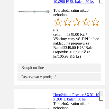
10x290 FUS, balení 50 ks
Toto zboží zatím nikdo
nehodnotil.
(
0
)
cenu — 5349,00 Kč *
Všechny ceny vč. DPH a bez
nákladů na přepravu za
Balení
5349,00 Kč
*
/
Balení
Odpovídá 106,98 Kč za
ks
(
106,98 Kč
/
ks
)
Koupit on-line
Rezervovat v prodejně
Hmoždinka Fischer SXRL 10
x 260 T, balení 50 ks
Toto zboží zatím nikdo
nehodnotil.