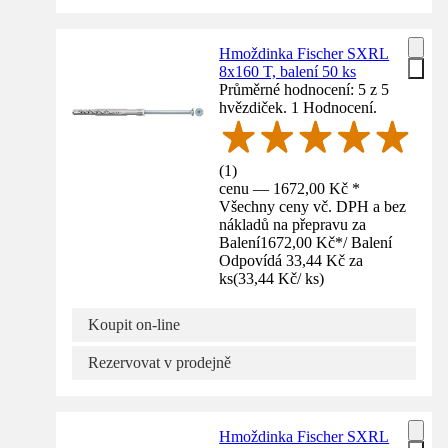
Hmoždinka Fischer SXRL
8x160 T, balení 50 ks
Průměrné hodnocení: 5 z 5
hvězdiček. 1 Hodnocení.
(
1
)
cenu — 1672,00 Kč *
Všechny ceny vč. DPH a bez
nákladů na přepravu za
Balení
1672,00 Kč
*
/
Balení
Odpovídá 33,44 Kč za
ks
(
33,44 Kč
/
ks
)
Koupit on-line
Rezervovat v prodejně
Hmoždinka Fischer SXRL