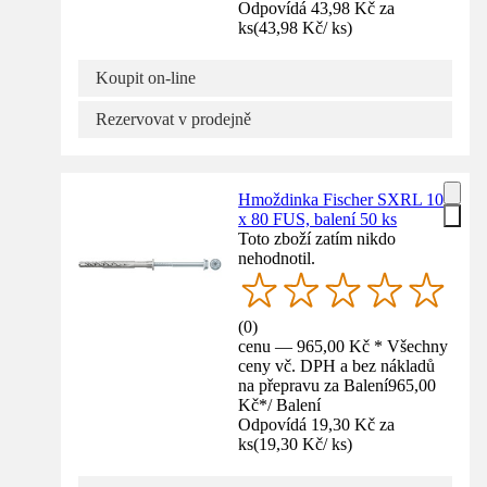
Odpovídá 43,98 Kč za
ks
(
43,98 Kč
/
ks
)
Koupit on-line
Rezervovat v prodejně
Hmoždinka Fischer SXRL 10
x 80 FUS, balení 50 ks
Toto zboží zatím nikdo
nehodnotil.
(
0
)
cenu — 965,00 Kč * Všechny
ceny vč. DPH a bez nákladů
na přepravu za Balení
965,00
Kč
*
/
Balení
Odpovídá 19,30 Kč za
ks
(
19,30 Kč
/
ks
)