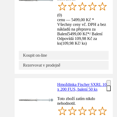
(
0
)
cenu — 5499,00 Kč *
Všechny ceny vč. DPH a bez
nákladů na přepravu za
Balení
5499,00 Kč
*
/
Balení
Odpovídá 109,98 Kč za
ks
(
109,98 Kč
/
ks
)
Koupit on-line
Rezervovat v prodejně
Hmoždinka Fischer SXRL 10
x 200 FUS, balení 50 ks
Toto zboží zatím nikdo
nehodnotil.