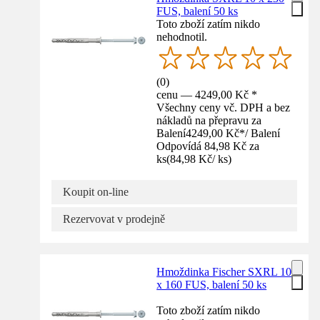
FUS, balení 50 ks
Toto zboží zatím nikdo
nehodnotil.
(
0
)
cenu — 4249,00 Kč *
Všechny ceny vč. DPH a bez
nákladů na přepravu za
Balení
4249,00 Kč
*
/
Balení
Odpovídá 84,98 Kč za
ks
(
84,98 Kč
/
ks
)
Koupit on-line
Rezervovat v prodejně
Hmoždinka Fischer SXRL 10
x 160 FUS, balení 50 ks
Toto zboží zatím nikdo