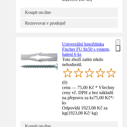
Koupit on-line
Rezervovat v prodejně
Univerzální hmoždinka
Fischer FU 8x50 s vrutem,
balení 6 ks
Toto zboží zatím nikdo
nehodnotil.
(
0
)
cenu — 75,00 Kč * Všechny
ceny vč. DPH a bez nákladů
na přepravu za ks
75,00 Kč
*
/
ks
Odpovídá 1923,08 Kč za
kg
(
1923,08 Kč
/
kg
)
Koupit on-line