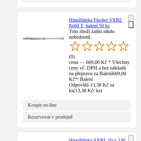
Hmoždinka Fischer SXRL
8x60 T, balení 50 ks
Toto zboží zatím nikdo
nehodnotil.
(
0
)
cenu — 669,00 Kč * Všechny
ceny vč. DPH a bez nákladů
na přepravu za Balení
669,00
Kč
*
/
Balení
Odpovídá 13,38 Kč za
ks
(
13,38 Kč
/
ks
)
Koupit on-line
Rezervovat v prodejně
Hmoždinka SXRL 10 x 230