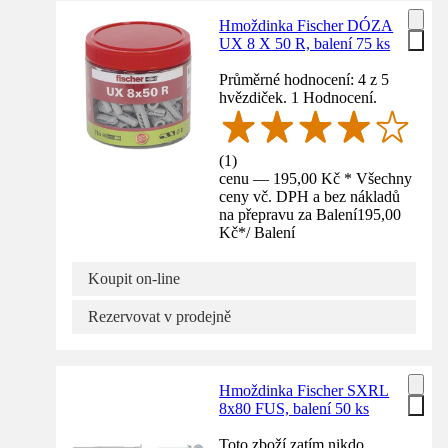
Hmoždinka Fischer DÓZA
UX 8 X 50 R, balení 75 ks
Průměrné hodnocení: 4 z 5
hvězdiček. 1 Hodnocení.
(
1
)
cenu — 195,00 Kč * Všechny
ceny vč. DPH a bez nákladů
na přepravu za Balení
195,00
Kč
*
/
Balení
Koupit on-line
Rezervovat v prodejně
Hmoždinka Fischer SXRL
8x80 FUS, balení 50 ks
Toto zboží zatím nikdo