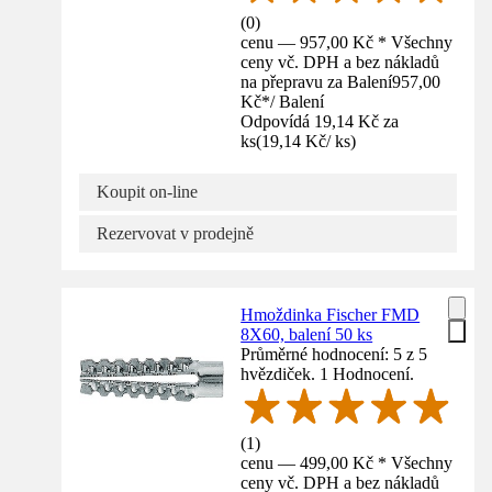
(
0
)
cenu — 957,00 Kč * Všechny
ceny vč. DPH a bez nákladů
na přepravu za Balení
957,00
Kč
*
/
Balení
Odpovídá 19,14 Kč za
ks
(
19,14 Kč
/
ks
)
Koupit on-line
Rezervovat v prodejně
Hmoždinka Fischer FMD
8X60, balení 50 ks
Průměrné hodnocení: 5 z 5
hvězdiček. 1 Hodnocení.
(
1
)
cenu — 499,00 Kč * Všechny
ceny vč. DPH a bez nákladů