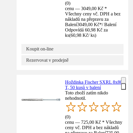
(
0
)
cenu — 3049,00 Kč *
Všechny ceny vč. DPH a bez
nákladů na přepravu za
Balení
3049,00 Kč
*
/
Balení
Odpovídá 60,98 Kč za
ks
(
60,98 Kč
/
ks
)
Koupit on-line
Rezervovat v prodejně
Hoždinka Fischer SXRL 8x80
T, 50 kusů v balení
Toto zboží zatím nikdo
nehodnotil.
(
0
)
cenu — 725,00 Kč * Všechny
ceny vč. DPH a bez nákladů
na přepravu za Balení
725,00