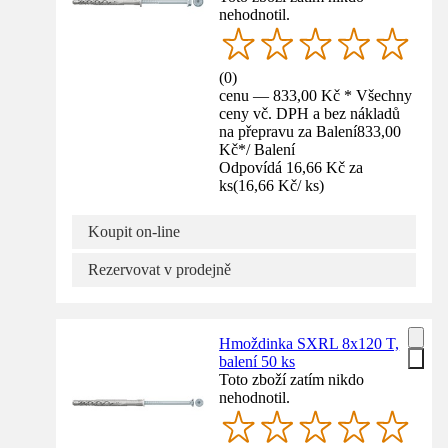
nehodnotil.
(
0
)
cenu — 833,00 Kč * Všechny
ceny vč. DPH a bez nákladů
na přepravu za Balení
833,00
Kč
*
/
Balení
Odpovídá 16,66 Kč za
ks
(
16,66 Kč
/
ks
)
Koupit on-line
Rezervovat v prodejně
Hmoždinka SXRL 8x120 T,
balení 50 ks
Toto zboží zatím nikdo
nehodnotil.