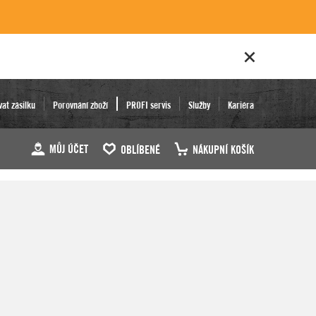
vat zásilku
Porovnání zboží
PROFI servis
Služby
Kariéra
MŮJ ÚČET
OBLÍBENÉ
NÁKUPNÍ KOŠÍK