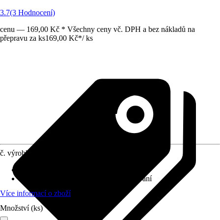
3.7
(3 Hodnocení)
cenu — 169,00 Kč * Všechny ceny vč. DPH a bez nákladů na
přepravu za ks
169,00 Kč
*
/
ks
č. výrobku
2881698
Druh výrobku
:
Kování na dřevěná vrata
Provedení
:
Háček s očkem k zašroubování
Více informací o zboží
Množství (ks)