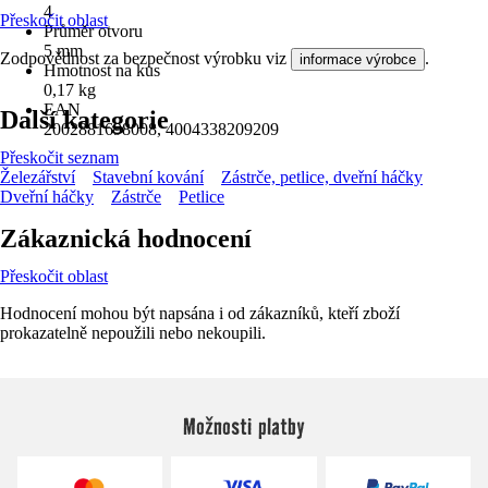
4
Přeskočit oblast
Průměr otvoru
5 mm
Zodpovědnost za bezpečnost výrobku viz
.
informace výrobce
Hmotnost na kus
0,17 kg
EAN
Další kategorie
2002881698008, 4004338209209
Přeskočit seznam
Železářství
Stavební kování
Zástrče, petlice, dveřní háčky
Dveřní háčky
Zástrče
Petlice
Zákaznická hodnocení
Přeskočit oblast
Hodnocení mohou být napsána i od zákazníků, kteří zboží
prokazatelně nepoužili nebo nekoupili.
Možnosti platby