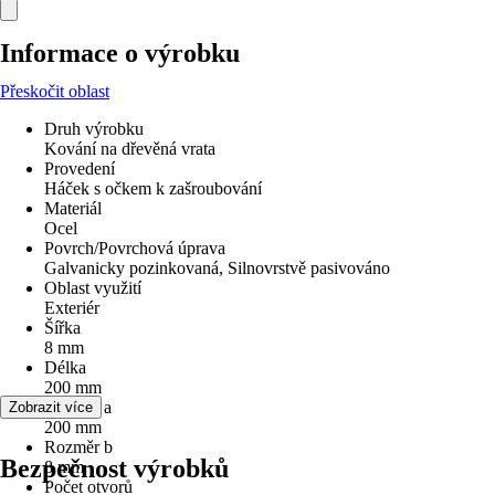
Informace o výrobku
Přeskočit oblast
Druh výrobku
Kování na dřevěná vrata
Provedení
Háček s očkem k zašroubování
Materiál
Ocel
Povrch/Povrchová úprava
Galvanicky pozinkovaná, Silnovrstvě pasivováno
Oblast využití
Exteriér
Šířka
8 mm
Délka
200 mm
Rozměr a
Zobrazit více
200 mm
Rozměr b
Bezpečnost výrobků
8 mm
Počet otvorů