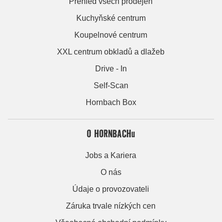
Přehled všech prodejen
Kuchyňské centrum
Koupelnové centrum
XXL centrum obkladů a dlažeb
Drive - In
Self-Scan
Hornbach Box
O HORNBACHu
Jobs a Kariera
O nás
Údaje o provozovateli
Záruka trvale nízkých cen