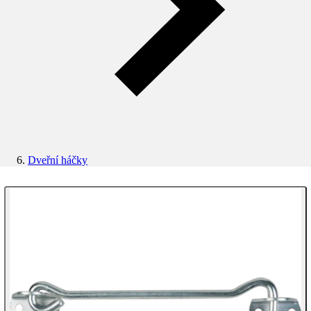
Dveřní háčky