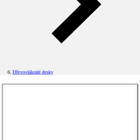
Dřevovláknité desky