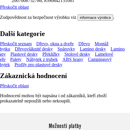
2007008752786, 8590842151081
Přeskočit oblast
Zodpovědnost za bezpečnost výrobku viz
.
informace výrobce
Další kategorie
Přeskočit seznam
Dřevo, okna a dveře
Dřevo
Montáž
bytku
Dřevovláknité desky
Spárovky
Lamino desky
Lamino
any
Plastové desky
Překližky
Stolové desky
Lamelové
eře
Palety
Nábytek z trubek
ABS hrany
Campingový
bytek
Profily pro plastové desky
Zákaznická hodnocení
Přeskočit oblast
Hodnocení mohou být napsána i od zákazníků, kteří zboží
prokazatelně nepoužili nebo nekoupili.
Možnosti platby