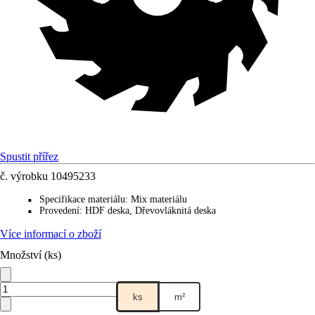
Spustit přířez
č. výrobku
10495233
Specifikace materiálu
:
Mix materiálu
■
Provedení
:
HDF deska, Dřevovláknitá deska
■
Více informací o zboží
Množství (ks)
ks
m²