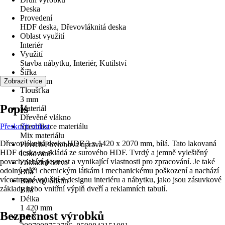
Deska
Provedení
HDF deska, Dřevovláknitá deska
Oblast využití
Interiér
Využití
Stavba nábytku, Interiér, Kutilství
Šířka
2 070 mm
Zobrazit více
Tloušťka
3 mm
Popis
Materiál
Dřevěné vlákno
Přeskočit oblast
Specifikace materiálu
Mix materiálu
Dřevovláknitá deska HDF 3 x 1420 x 2070 mm, bílá. Tato lakovaná
Povrch/Povrchová úprava
HDF deska se skládá ze surového HDF. Tvrdý a jemně vyleštěný
Lakované
povrch nabízí pevnost a vynikající vlastnosti pro zpracování. Je také
Základní barva
odolný vůči chemickým látkám i mechanickému poškození a nachází
Bílá
vícestranné využití v designu interiéru a nábytku, jako jsou zásuvkové
Barevný odstín
základy nebo vnitřní výplň dveří a reklamních tabulí.
Bílá
Délka
1 420 mm
Bezpečnost výrobků
EAN