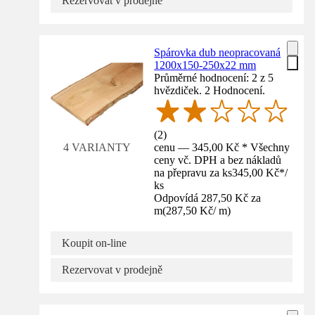
Rezervovat v prodejně
Spárovka dub neopracovaná
1200x150-250x22 mm
Průměrné hodnocení: 2 z 5
hvězdiček. 2 Hodnocení.
(
2
)
cenu — 345,00 Kč * Všechny
4 VARIANTY
ceny vč. DPH a bez nákladů
na přepravu za ks
345,00 Kč
*
/
ks
Odpovídá 287,50 Kč za
m
(
287,50 Kč
/
m
)
Koupit on-line
Rezervovat v prodejně