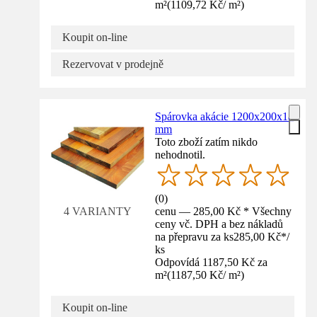
m²
(
1109,72 Kč
/
m²
)
Koupit on-line
Rezervovat v prodejně
Spárovka akácie 1200x200x18
mm
Toto zboží zatím nikdo
nehodnotil.
(
0
)
cenu — 285,00 Kč * Všechny
4 VARIANTY
ceny vč. DPH a bez nákladů
na přepravu za ks
285,00 Kč
*
/
ks
Odpovídá 1187,50 Kč za
m²
(
1187,50 Kč
/
m²
)
Koupit on-line