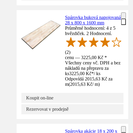
Spárovka buková napojovaná
28 x 800 x 1600 mm
Průměrné hodnocení: 4 z 5
hvězdiček. 2 Hodnocení.
(
2
)
cenu — 3225,00 Kč *
Všechny ceny vč. DPH a bez
nákladů na přepravu za
ks
3225,00 Kč
*
/
ks
Odpovídá 2015,63 Kč za
m
(
2015,63 Kč
/
m
)
Koupit on-line
Rezervovat v prodejně
Spárovka akácie 18 x 200 x