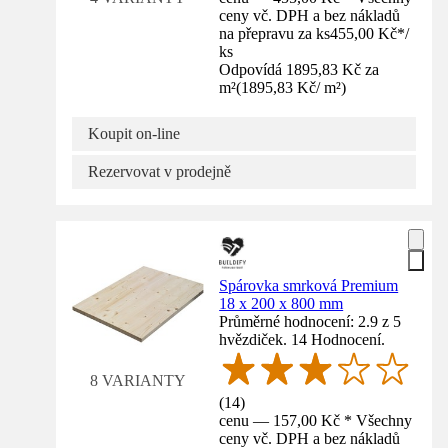
ceny vč. DPH a bez nákladů
na přepravu za ks
455,00 Kč
*
/
ks
Odpovídá 1895,83 Kč za
m²
(
1895,83 Kč
/
m²
)
Koupit on-line
Rezervovat v prodejně
Spárovka smrková Premium
18 x 200 x 800 mm
Průměrné hodnocení: 2.9 z 5
hvězdiček. 14 Hodnocení.
8 VARIANTY
(
14
)
cenu — 157,00 Kč * Všechny
ceny vč. DPH a bez nákladů