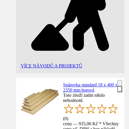
VÍCE NÁVODŮ A PROJEKTŮ
Spárovka standard 18 x 400 x
2350 mm borová
Toto zboží zatím nikdo
nehodnotil.
(
0
)
cenu — 935,00 Kč * Všechny
ceny vč. DPH a bez nákladů