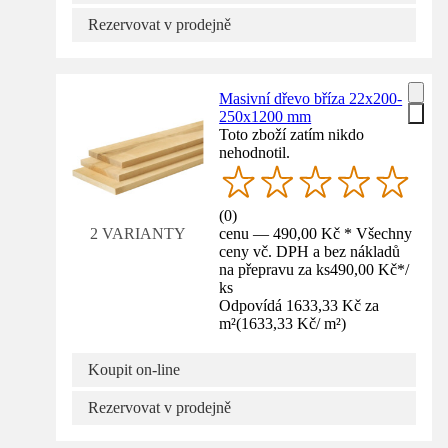
Rezervovat v prodejně
Masivní dřevo bříza 22x200-
250x1200 mm
Toto zboží zatím nikdo
nehodnotil.
(
0
)
cenu — 490,00 Kč * Všechny
2 VARIANTY
ceny vč. DPH a bez nákladů
na přepravu za ks
490,00 Kč
*
/
ks
Odpovídá 1633,33 Kč za
m²
(
1633,33 Kč
/
m²
)
Koupit on-line
Rezervovat v prodejně