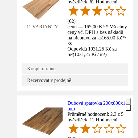
hvězdiček. 62 Hodnocení.
(
62
)
cenu — 165,00 Kč * Všechny
11 VARIANTY
ceny vč. DPH a bez nákladů
na přepravu za ks
165,00 Kč
*
/
ks
Odpovídá 1031,25 Kč za
m²
(
1031,25 Kč
/
m²
)
Koupit on-line
Rezervovat v prodejně
Dubová spárovka 200x800x18
mm
Průměrné hodnocení: 2.3 z 5
hvězdiček. 12 Hodnocení.