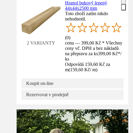
Hranol bukový lepený
44x44x2500 mm
Toto zboží zatím nikdo
nehodnotil.
(
0
)
cenu — 399,00 Kč * Všechny
2 VARIANTY
ceny vč. DPH a bez nákladů
na přepravu za ks
399,00 Kč
*
/
ks
Odpovídá 159,60 Kč za
m
(
159,60 Kč
/
m
)
Koupit on-line
Rezervovat v prodejně
Poradenství