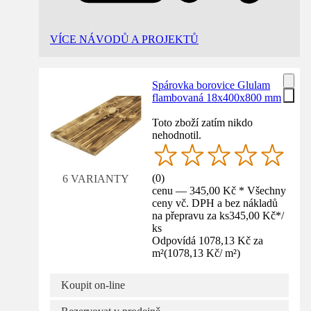
VÍCE NÁVODŮ A PROJEKTŮ
Spárovka borovice Glulam
flambovaná 18x400x800 mm
Toto zboží zatím nikdo
nehodnotil.
(
0
)
6 VARIANTY
cenu — 345,00 Kč * Všechny
ceny vč. DPH a bez nákladů
na přepravu za ks
345,00 Kč
*
/
ks
Odpovídá 1078,13 Kč za
m²
(
1078,13 Kč
/
m²
)
Koupit on-line