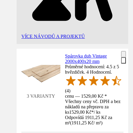
VÍCE NÁVODŮ A PROJEKTŮ
Spárovka dub Vintage
2000x400x20 mm
Průměrné hodnocení: 4.5 z 5
hvězdiček. 4 Hodnocení.
(
4
)
cenu — 1529,00 Kč *
3 VARIANTY
Všechny ceny vč. DPH a bez
nákladů na přepravu za
ks
1529,00 Kč
*
/
ks
Odpovídá 1911,25 Kč za
m²
(
1911,25 Kč
/
m²
)