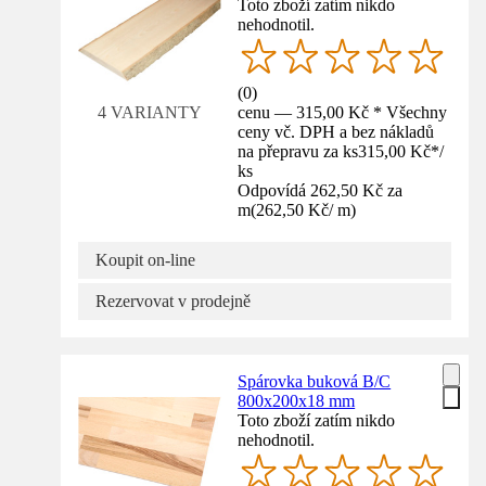
Toto zboží zatím nikdo
nehodnotil.
(
0
)
cenu — 315,00 Kč * Všechny
4 VARIANTY
ceny vč. DPH a bez nákladů
na přepravu za ks
315,00 Kč
*
/
ks
Odpovídá 262,50 Kč za
m
(
262,50 Kč
/
m
)
Koupit on-line
Rezervovat v prodejně
Spárovka buková B/C
800x200x18 mm
Toto zboží zatím nikdo
nehodnotil.