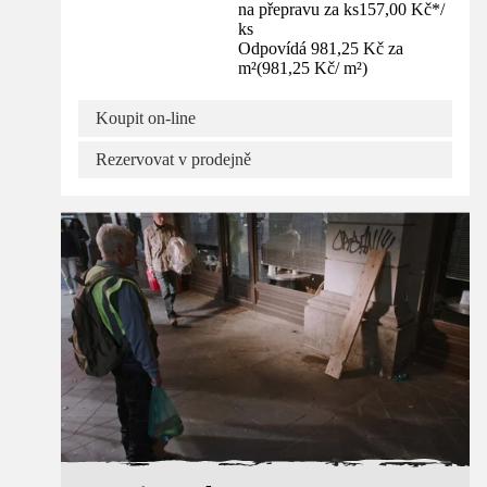
na přepravu za ks
157,00 Kč
*
/
ks
Odpovídá 981,25 Kč za
m²
(
981,25 Kč
/
m²
)
Koupit on-line
Rezervovat v prodejně