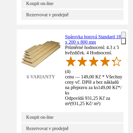
Koupit on-line
Rezervovat v prodejně
Spárovka borová Standard 18
x 200 x 800 mm
Průměrné hodnocení: 4.3 z 5
hvězdiček. 4 Hodnocení.
(
4
)
cenu — 149,00 Kč * Všechny
6 VARIANTY
ceny vč. DPH a bez nákladů
na přepravu za ks
149,00 Kč
*
/
ks
Odpovídá 931,25 Kč za
m²
(
931,25 Kč
/
m²
)
Koupit on-line
Rezervovat v prodejně