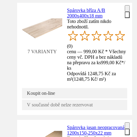
Spárovka bříza A/B
2000x400x18 mm
Toto zboží zatím nikdo
nehodnotil.
(
0
)
cenu — 999,00 Kč * Všechny
7 VARIANTY
ceny vč. DPH a bez nákladů
na přepravu za ks
999,00 Kč
*
/
ks
Odpovídá 1248,75 Kč za
m²
(
1248,75 Kč
/
m²
)
Koupit on-line
V současné době nelze rezervovat
Spárovka jasan neopracovaná
1200x150-250x22 mm