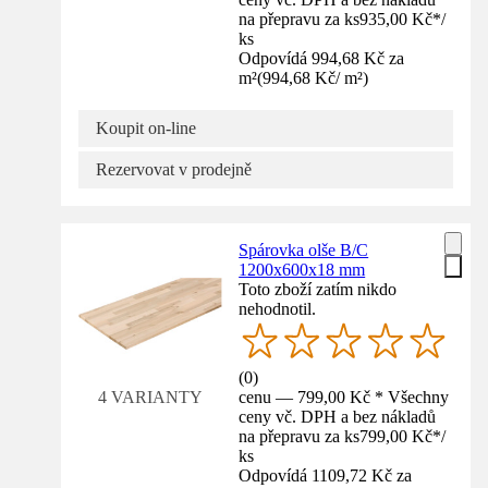
na přepravu za ks
935,00 Kč
*
/
ks
Odpovídá 994,68 Kč za
m²
(
994,68 Kč
/
m²
)
Koupit on-line
Rezervovat v prodejně
Spárovka olše B/C
1200x600x18 mm
Toto zboží zatím nikdo
nehodnotil.
(
0
)
cenu — 799,00 Kč * Všechny
4 VARIANTY
ceny vč. DPH a bez nákladů
na přepravu za ks
799,00 Kč
*
/
ks
Odpovídá 1109,72 Kč za