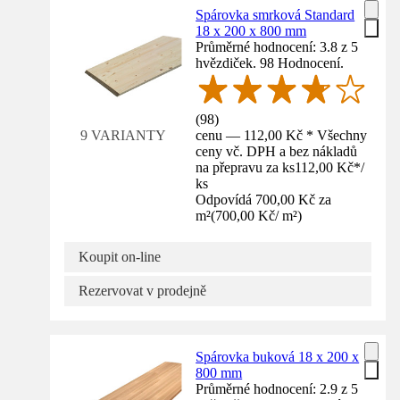
Spárovka smrková Standard
18 x 200 x 800 mm
Průměrné hodnocení: 3.8 z 5
hvězdiček. 98 Hodnocení.
(
98
)
cenu — 112,00 Kč * Všechny
9 VARIANTY
ceny vč. DPH a bez nákladů
na přepravu za ks
112,00 Kč
*
/
ks
Odpovídá 700,00 Kč za
m²
(
700,00 Kč
/
m²
)
Koupit on-line
Rezervovat v prodejně
Spárovka buková 18 x 200 x
800 mm
Průměrné hodnocení: 2.9 z 5