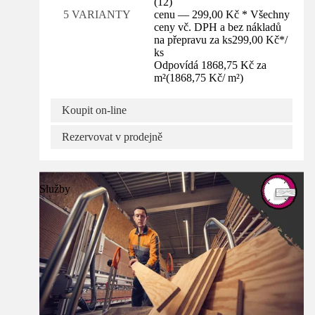
(
12
)
cenu — 299,00 Kč * Všechny
5 VARIANTY
ceny vč. DPH a bez nákladů
na přepravu za ks
299,00 Kč
*
/
ks
Odpovídá 1868,75 Kč za
m²
(
1868,75 Kč
/
m²
)
Koupit on-line
Rezervovat v prodejně
Služby