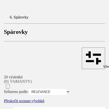
Spárovky
Spárovky
Všec
20 výsledků
(91 VARIANTY)
Seřazeno podle:
Přeskočit seznam výrobků