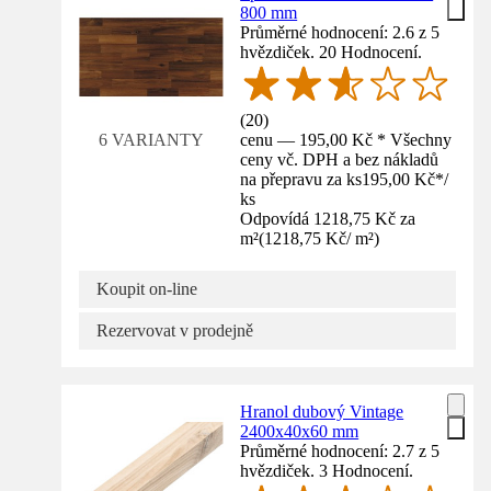
800 mm
Průměrné hodnocení: 2.6 z 5
hvězdiček. 20 Hodnocení.
(
20
)
cenu — 195,00 Kč * Všechny
6 VARIANTY
ceny vč. DPH a bez nákladů
na přepravu za ks
195,00 Kč
*
/
ks
Odpovídá 1218,75 Kč za
m²
(
1218,75 Kč
/
m²
)
Koupit on-line
Rezervovat v prodejně
Hranol dubový Vintage
2400x40x60 mm
Průměrné hodnocení: 2.7 z 5
hvězdiček. 3 Hodnocení.