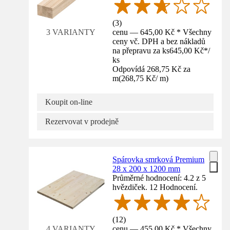
(
3
)
cenu — 645,00 Kč * Všechny
3 VARIANTY
ceny vč. DPH a bez nákladů
na přepravu za ks
645,00 Kč
*
/
ks
Odpovídá 268,75 Kč za
m
(
268,75 Kč
/
m
)
Koupit on-line
Rezervovat v prodejně
Spárovka smrková Premium
28 x 200 x 1200 mm
Průměrné hodnocení: 4.2 z 5
hvězdiček. 12 Hodnocení.
(
12
)
cenu — 455,00 Kč * Všechny
4 VARIANTY