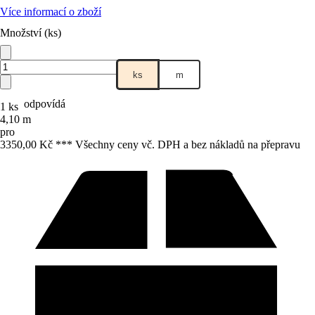
Více informací o zboží
Množství (ks)
ks
m
odpovídá
1 ks
4,10 m
pro
3350,00 Kč *
*
* Všechny ceny vč. DPH a bez nákladů na přepravu