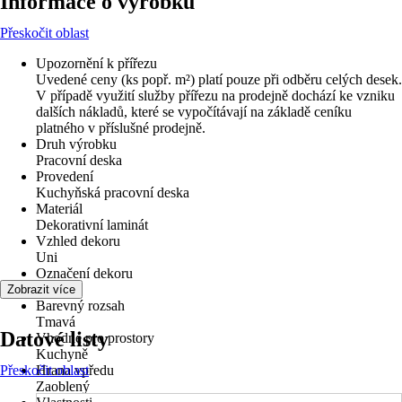
Informace o výrobku
Přeskočit oblast
Upozornění k přířezu
Uvedené ceny (ks popř. m²) platí pouze při odběru celých desek.
V případě využití služby přířezu na prodejně dochází ke vzniku
dalších nákladů, které se vypočítávají na základě ceníku
platného v příslušné prodejně.
Druh výrobku
Pracovní deska
Provedení
Kuchyňská pracovní deska
Materiál
Dekorativní laminát
Vzhled dekoru
Uni
Označení dekoru
L5029
Zobrazit více
Barevný rozsah
Tmavá
Datové listy
Vhodné pro prostory
Kuchyně
Přeskočit oblast
Hrana vpředu
Zaoblený