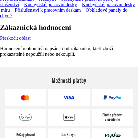
íslušenství
Kuchyňské pracovní desky
Kuchyňské pracovní desky
 míru
Příslušenství k pracovním deskám
Obkladové panely do
chyně
Zákaznická hodnocení
Přeskočit oblast
Hodnocení mohou být napsána i od zákazníků, kteří zboží
prokazatelně nepoužili nebo nekoupili.
Možnosti platby