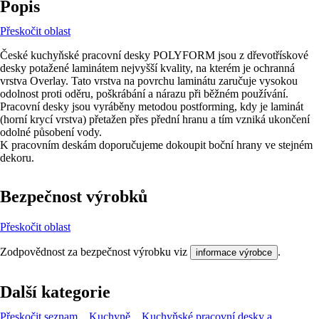
Popis
Přeskočit oblast
České kuchyňské pracovní desky POLYFORM jsou z dřevotřískové
desky potažené laminátem nejvyšší kvality, na kterém je ochranná
vrstva Overlay. Tato vrstva na povrchu laminátu zaručuje vysokou
odolnost proti oděru, poškrábání a nárazu při běžném používání.
Pracovní desky jsou vyráběny metodou postforming, kdy je laminát
(horní krycí vrstva) přetažen přes přední hranu a tím vzniká ukončení
odolné působení vody.
K pracovním deskám doporučujeme dokoupit boční hrany ve stejném
dekoru.
Bezpečnost výrobků
Přeskočit oblast
Zodpovědnost za bezpečnost výrobku viz
.
informace výrobce
Další kategorie
Přeskočit seznam
Kuchyně
Kuchyňské pracovní desky a