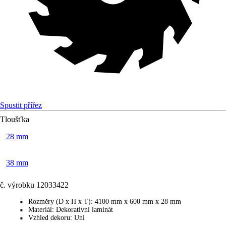
Spustit přířez
Tloušťka
28 mm
38 mm
č. výrobku
12033422
Rozměry (D x H x T)
:
4100 mm x 600 mm x 28 mm
■
Materiál
:
Dekorativní laminát
■
Vzhled dekoru
:
Uni
■