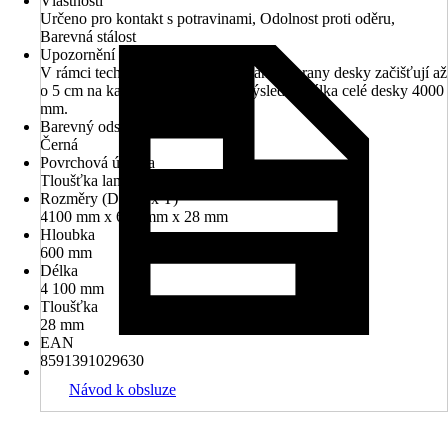
Vlastnosti
Určeno pro kontakt s potravinami, Odolnost proti oděru,
Barevná stálost
Upozornění
V rámci technologického opracování se hrany desky začišťují až
o 5 cm na každé straně, proto je výsledná délka celé desky 4000
mm.
Barevný odstín
Černá
Povrchová úprava
Tloušťka laminátu 0,8mm
Rozměry (D x H x T)
4100 mm x 600 mm x 28 mm
Hloubka
600 mm
Délka
4 100 mm
Tloušťka
28 mm
EAN
8591391029630
Návod k obsluze