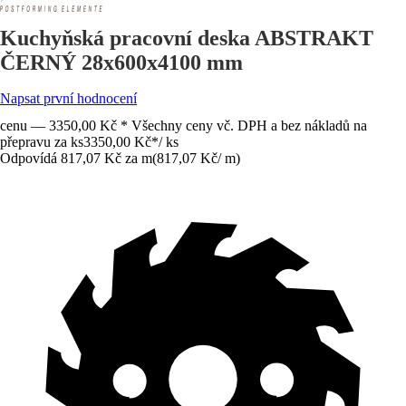
Kuchyňská pracovní deska ABSTRAKT
ČERNÝ 28x600x4100 mm
Napsat první hodnocení
cenu — 3350,00 Kč * Všechny ceny vč. DPH a bez nákladů na
přepravu za ks
3350,00 Kč
*
/
ks
Odpovídá 817,07 Kč za m
(
817,07 Kč
/
m
)