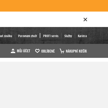
vat zásilku
Porovnání zboží
PROFI servis
Služby
Kariéra
MŮJ ÚČET
OBLÍBENÉ
NÁKUPNÍ KOŠÍK