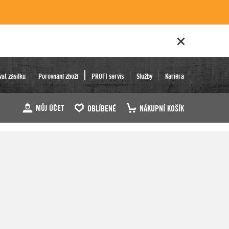
vat zásilku
Porovnání zboží
PROFI servis
Služby
Kariéra
MŮJ ÚČET
OBLÍBENÉ
NÁKUPNÍ KOŠÍK