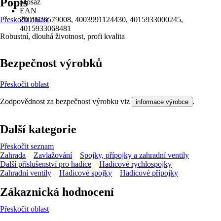
Popis
Mosaz
EAN
Přeskočit oblast
2001626579008, 4003991124430, 4015933000245,
4015933068481
Robustní, dlouhá životnost, profi kvalita
Bezpečnost výrobků
Přeskočit oblast
Zodpovědnost za bezpečnost výrobku viz
.
informace výrobce
Další kategorie
Přeskočit seznam
Zahrada
Zavlažování
Spojky, přípojky a zahradní ventily
Další příslušenství pro hadice
Hadicové rychlospojky
Zahradní ventily
Hadicové spojky
Hadicové přípojky
Zákaznická hodnocení
Přeskočit oblast