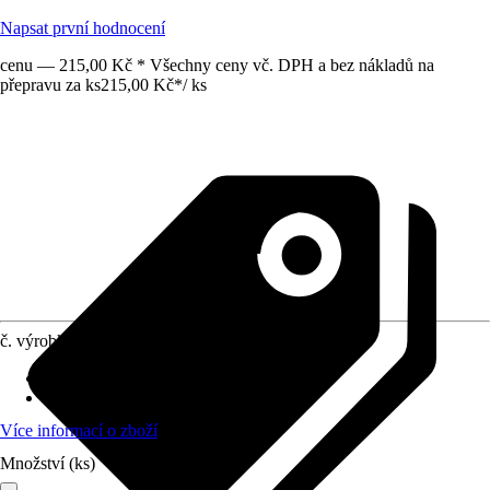
Napsat první hodnocení
cenu — 215,00 Kč * Všechny ceny vč. DPH a bez nákladů na
přepravu za ks
215,00 Kč
*
/
ks
č. výrobku
1626579
Přípojka/spojka
:
38 mm (1 1/2")
Materiál
:
Kov
Více informací o zboží
Množství (ks)