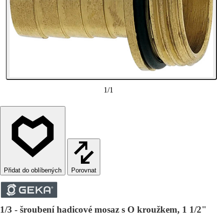
1
/
1
Porovnat
1/3 - šroubení hadicové mosaz s O kroužkem, 1 1/2"