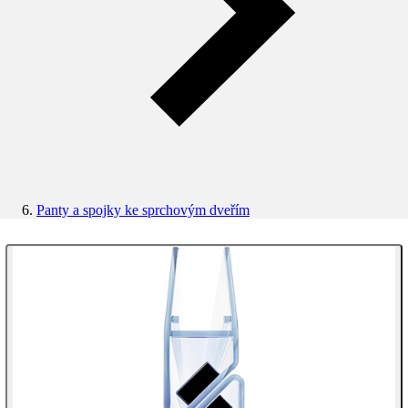
Panty a spojky ke sprchovým dveřím