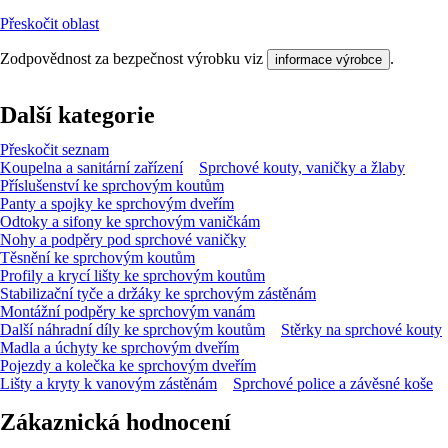
Přeskočit oblast
Zodpovědnost za bezpečnost výrobku viz
.
informace výrobce
Další kategorie
Přeskočit seznam
Koupelna a sanitární zařízení
Sprchové kouty, vaničky a žlaby
Příslušenství ke sprchovým koutům
Panty a spojky ke sprchovým dveřím
Odtoky a sifony ke sprchovým vaničkám
Nohy a podpěry pod sprchové vaničky
Těsnění ke sprchovým koutům
Profily a krycí lišty ke sprchovým koutům
Stabilizační tyče a držáky ke sprchovým zástěnám
Montážní podpěry ke sprchovým vanám
Další náhradní díly ke sprchovým koutům
Stěrky na sprchové kouty
Madla a úchyty ke sprchovým dveřím
Pojezdy a kolečka ke sprchovým dveřím
Lišty a kryty k vanovým zástěnám
Sprchové police a závěsné koše
Zákaznická hodnocení