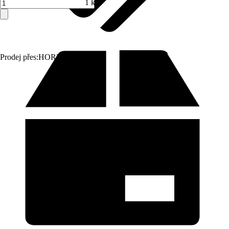
1 ks
Prodej přes:
HORNBACH