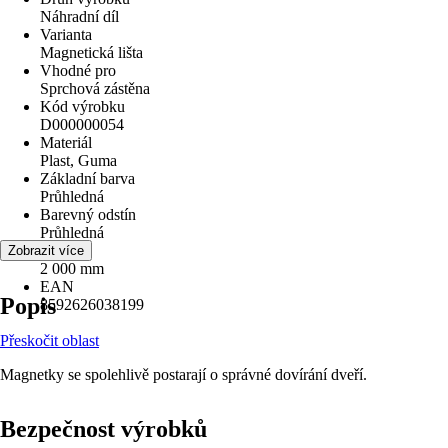
Náhradní díl
Varianta
Magnetická lišta
Vhodné pro
Sprchová zástěna
Kód výrobku
D000000054
Materiál
Plast, Guma
Základní barva
Průhledná
Barevný odstín
Průhledná
Délka
Zobrazit více
2 000 mm
EAN
Popis
8592626038199
Přeskočit oblast
Magnetky se spolehlivě postarají o správné dovírání dveří.
Bezpečnost výrobků