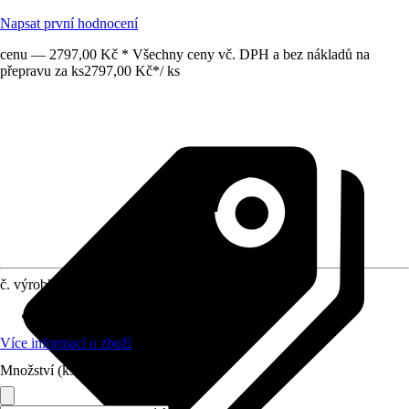
Napsat první hodnocení
cenu — 2797,00 Kč * Všechny ceny vč. DPH a bez nákladů na
přepravu za ks
2797,00 Kč
*
/
ks
č. výrobku
10571880
Vhodné pro
:
Sprchová zástěna
Více informací o zboží
Množství (ks)