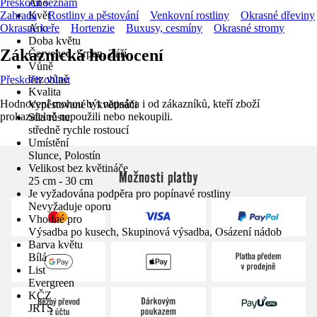
Přeskočit seznam
Ano
Zahrada
Květ
Rostliny a pěstování
Venkovní rostliny
Okrasné dřeviny
Okrasné keře
Ano
Hortenzie
Buxusy, cesmíny
Okrasné stromy
Doba květu
Zákaznická hodnocení
Červenec, Srpen, Září
Vůně
bez vůně
Přeskočit oblast
Kvalita
Hodnocení mohou být napsána i od zákazníků, kteří zboží
Vypěstované v květináči
prokazatelně nepoužili nebo nekoupili.
Síla růstu
středně rychle rostoucí
Umístění
Slunce, Polostín
Velikost bez květináče
Možnosti platby
25 cm - 30 cm
Je vyžadována podpěra pro popínavé rostliny
Nevyžaduje oporu
Vhodné pro
Výsadba po kusech, Skupinová výsadba, Osázení nádob
Barva květu
Bílá
List
Evergreen
KČZ
JRTS