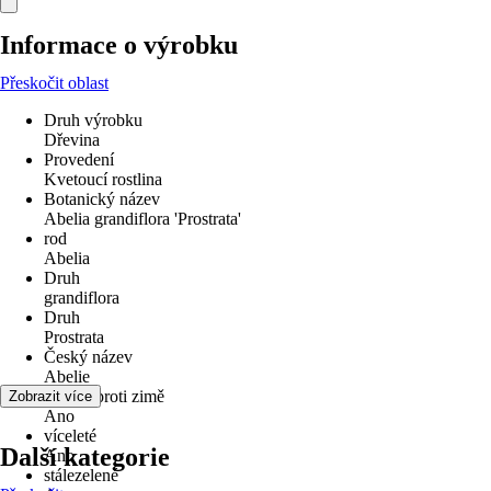
Informace o výrobku
Přeskočit oblast
Druh výrobku
Dřevina
Provedení
Kvetoucí rostlina
Botanický název
Abelia grandiflora 'Prostrata'
rod
Abelia
Druh
grandiflora
Druh
Prostrata
Český název
Abelie
odolné proti zimě
Zobrazit více
Ano
víceleté
Další kategorie
Ano
stálezelené