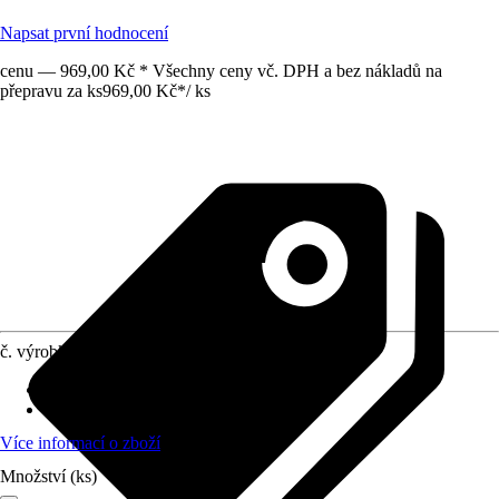
Napsat první hodnocení
cenu — 969,00 Kč * Všechny ceny vč. DPH a bez nákladů na
přepravu za ks
969,00 Kč
*
/
ks
č. výrobku
10241456
Umístění
:
Slunce, Polostín
stálezelené
:
Ano
Více informací o zboží
Množství (ks)