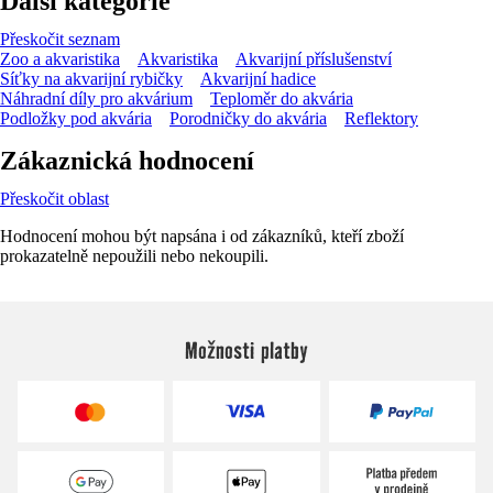
Další kategorie
Přeskočit seznam
Zoo a akvaristika
Akvaristika
Akvarijní příslušenství
Síťky na akvarijní rybičky
Akvarijní hadice
Náhradní díly pro akvárium
Teploměr do akvária
Podložky pod akvária
Porodničky do akvária
Reflektory
Zákaznická hodnocení
Přeskočit oblast
Hodnocení mohou být napsána i od zákazníků, kteří zboží
prokazatelně nepoužili nebo nekoupili.
Možnosti platby