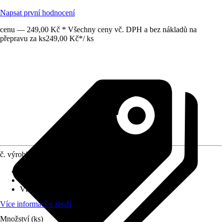
Napsat první hodnocení
cenu — 249,00 Kč * Všechny ceny vč. DPH a bez nákladů na
přepravu za ks
249,00 Kč
*
/
ks
č. výrobku
10561852
Druh výrobku
:
Adaptér
Oblast využití
:
Interiér
Vhodné pro
:
Akvária
Více informací o zboží
Množství (ks)