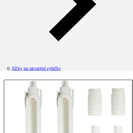
Síťky na akvarijní rybičky