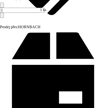
1 ks
Prodej přes:
HORNBACH