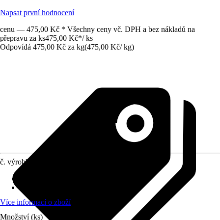
Napsat první hodnocení
cenu — 475,00 Kč * Všechny ceny vč. DPH a bez nákladů na
přepravu za ks
475,00 Kč
*
/
ks
Odpovídá 475,00 Kč za kg
(
475,00 Kč
/
kg
)
č. výrobku
12217586
Vydatnost při jednom nátěru
:
0,15 m²/l
Oblast využití
:
Interiér
Více informací o zboží
Množství (ks)