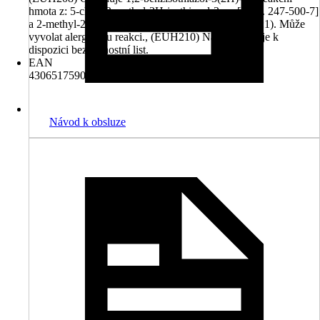
hmota z: 5-chlor-2-methyl-2H-isothiazol-3-on [ES č. 247-500-7]
a 2-methyl-2H-isothiazol-3-on [ES č. 220-239-6] (3:1). Může
vyvolat alergickou reakci., (EUH210) Na vyžádání je k
dispozici bezpečnostní list.
EAN
4306517590413
Návod k obsluze