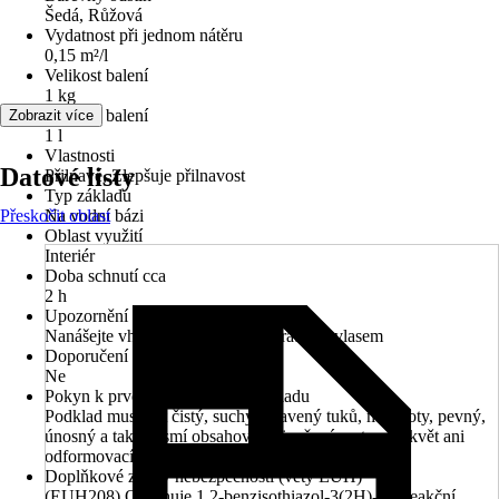
Šedá, Růžová
Vydatnost při jednom nátěru
0,15 m²/l
Velikost balení
1 kg
Velikost balení
Zobrazit více
1 l
Vlastnosti
Datové listy
Přilnavé, Zlepšuje přilnavost
Typ základu
Přeskočit oblast
Na vodní bázi
Oblast využití
Interiér
Doba schnutí cca
2 h
Upozornění
Nanášejte vhodným válečkem s krátkým vlasem
Doporučení základního nátěru
Ne
Pokyn k prvotnímu ošetrení podkladu
Podklad musí být čistý, suchý, zbavený tuků, mastnoty, pevný,
únosný a také nesmí obsahovat připečené vrstvy, výkvět ani
odformovací směsi.
Doplňkové znaky nebezpečnosti (věty EUH)
(EUH208) Obsahuje 1,2-benzisothiazol-3(2H)-on, reakční