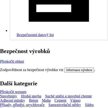
Bezpečnostní datový list
Bezpečnost výrobků
Přeskočit oblast
Zodpovědnost za bezpečnost výrobku viz
.
informace výrobce
Další kategorie
Přeskočit seznam
Stavebniny
Hrubá stavba
Suché směsi a stavební chemie
Adhezní můstky
Beton
Malta
Cement
Vápno
Přísady, příměsi, urychlovače
Samonivelační stěrky
Sádra