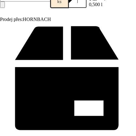
ks
l
0,500 l
Prodej přes:
HORNBACH