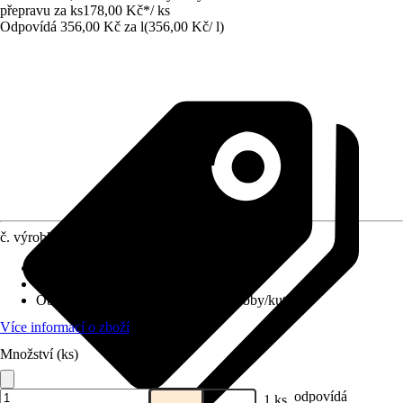
přepravu za ks
178,00 Kč
*
/
ks
Odpovídá 356,00 Kč za l
(
356,00 Kč
/
l
)
č. výrobku
12302210
Materiál
:
-
Základní barva
:
Zelená
Oblast použití
:
Umělecká malba, Hobby/kutilství
Více informací o zboží
Množství (ks)
odpovídá
1 ks