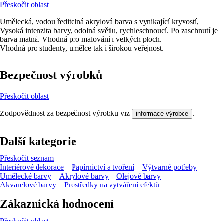
Přeskočit oblast
Umělecká, vodou ředitelná akrylová barva s vynikající kryvostí,
Vysoká intenzita barvy, odolná světlu, rychleschnoucí. Po zaschnutí je
barva matná. Vhodná pro malování i velkých ploch.
Vhodná pro studenty, umělce tak i širokou veřejnost.
Bezpečnost výrobků
Přeskočit oblast
Zodpovědnost za bezpečnost výrobku viz
.
informace výrobce
Další kategorie
Přeskočit seznam
Interiérové dekorace
Papírnictví a tvoření
Výtvarné potřeby
Umělecké barvy
Akrylové barvy
Olejové barvy
Akvarelové barvy
Prostředky na vytváření efektů
Zákaznická hodnocení
Přeskočit oblast