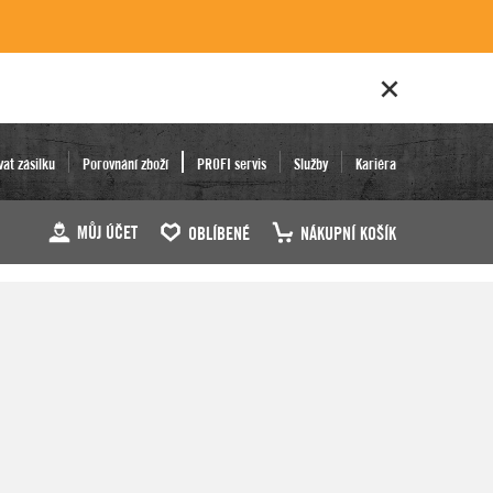
vat zásilku
Porovnání zboží
PROFI servis
Služby
Kariéra
MŮJ ÚČET
OBLÍBENÉ
NÁKUPNÍ KOŠÍK