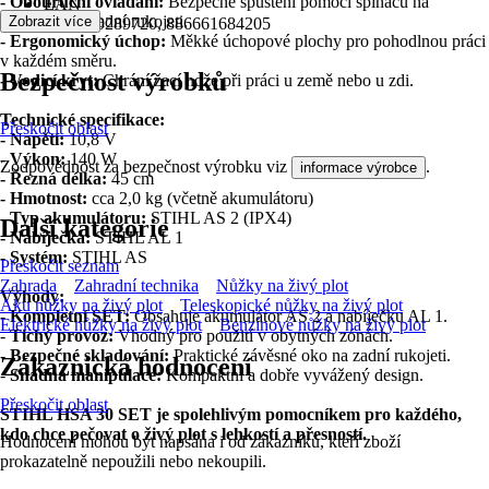
- Obouruční ovládání:
Bezpečné spuštění pomocí spínačů na
EAN
obloukové a zadní rukojeti.
Zobrazit více
2007010289720, 886661684205
- Ergonomický úchop:
Měkké úchopové plochy pro pohodlnou práci
v každém směru.
Bezpečnost výrobků
- Vodicí kryt:
Chrání žací nože při práci u země nebo u zdi.
Technické specifikace:
Přeskočit oblast
- Napětí:
10,8 V
- Výkon:
140 W
Zodpovědnost za bezpečnost výrobku viz
.
informace výrobce
- Řezná délka:
45 cm
- Hmotnost:
cca 2,0 kg (včetně akumulátoru)
- Typ akumulátoru:
STIHL AS 2 (IPX4)
Další kategorie
- Nabíječka:
STIHL AL 1
- Systém:
STIHL AS
Přeskočit seznam
Zahrada
Zahradní technika
Nůžky na živý plot
Výhody:
Aku nůžky na živý plot
Teleskopické nůžky na živý plot
-
Kompletní SET:
Obsahuje akumulátor AS 2 a nabíječku AL 1.
Elektrické nůžky na živý plot
Benzínové nůžky na živý plot
-
Tichý provoz:
Vhodný pro použití v obytných zónách.
-
Bezpečné skladování:
Praktické závěsné oko na zadní rukojeti.
Zákaznická hodnocení
-
Snadná manipulace:
Kompaktní a dobře vyvážený design.
Přeskočit oblast
STIHL HSA 30 SET je spolehlivým pomocníkem pro každého,
kdo chce pečovat o živý plot s lehkostí a přesností.
Hodnocení mohou být napsána i od zákazníků, kteří zboží
prokazatelně nepoužili nebo nekoupili.