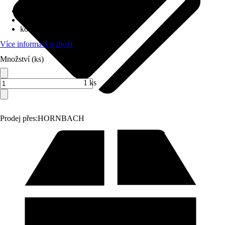
Napětí akumulátoru
:
10,8 V
výměna nožů bez nástrojů
:
Ne
kola
:
Ne
Více informací o zboží
Množství (ks)
1 ks
Prodej přes:
HORNBACH