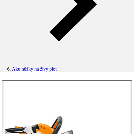
Aku nůžky na živý plot