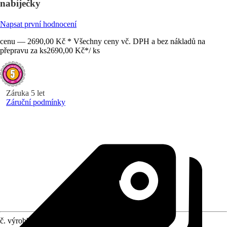
nabíječky
Napsat první hodnocení
cenu — 2690,00 Kč * Všechny ceny vč. DPH a bez nákladů na
přepravu za ks
2690,00 Kč
*
/
ks
Záruka 5 let
Záruční podmínky
č. výrobku
12413478