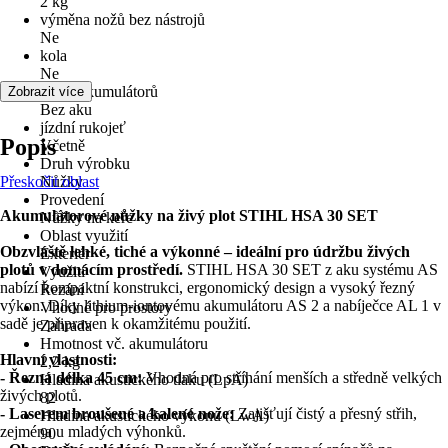
2 kg
výměna nožů bez nástrojů
Ne
kola
Ne
Počet akumulátorů
Zobrazit více
Bez aku
jízdní rukojeť
Popis
Včetně
Druh výrobku
Přeskočit oblast
Nůžky
Provedení
Akumulátorové nůžky na živý plot STIHL HSA 30 SET
Nůžky na keře
Oblast využití
Obzvláště lehké, tiché a výkonné – ideální pro údržbu živých
Exteriér
plotů v domácím prostředí.
STIHL HSA 30 SET z aku systému AS
Využití
nabízí kompaktní konstrukci, ergonomický design a vysoký řezný
Řezání
výkon. Díky lithium-iontovému akumulátoru AS 2 a nabíječce AL 1 v
Vhodné pro prostory
sadě je připraven k okamžitému použití.
Zahrada
Hmotnost vč. akumulátoru
Hlavní vlastnosti:
2,2 kg
- Řezná délka 45 cm:
Vhodná pro stříhání menších a středně velkých
Hladina akustického tlaku (LpA)
živých plotů.
82
- Laserem broušené a kalené nože:
Zajišťují čistý a přesný střih,
Hladina akustického výkonu (LwA)
zejména u mladých výhonků.
90