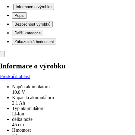
Informace o výrobku
Popis
Bezpečnost výrobků
Další kategorie
Zákaznická hodnocení
Informace o výrobku
Přeskočit oblast
Napětí akumulátoru
10,8 V
Kapacita akumulátoru
2,1 Ah
Typ akumulátoru
Li-Ion
délka nože
45 cm
Hmotnost