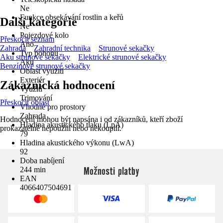
Ne
Funkce obsekávání rostlin a keřů
Další kategorie
Ne
Pojezdové kolo
Přeskočit seznam
Ano
Zahrada
Zahradní technika
Strunové sekačky
Typ pohonu
Aku strunové sekačky
Elektrické strunové sekačky
Aku
Benzínové strunové sekačky
Oblast využití
Exteriér
Zákaznická hodnocení
Využití
Trimování
Přeskočit oblast
Vhodné pro prostory
Zahrada
Hodnocení mohou být napsána i od zákazníků, kteří zboží
Hladina akustického tlaku (LpA)
prokazatelně nepoužili nebo nekoupili.
79
Hladina akustického výkonu (LwA)
92
Doba nabíjení
Možnosti platby
244 min
EAN
4066407504691