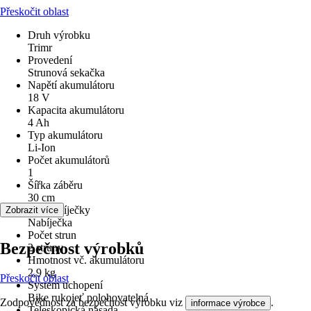
Přeskočit oblast
Druh výrobku
Trimr
Provedení
Strunová sekačka
Napětí akumulátoru
18 V
Kapacita akumulátoru
4 Ah
Typ akumulátoru
Li-Ion
Počet akumulátorů
1
Šířka záběru
30 cm
Typ nabíječky
Zobrazit více
Nabíječka
Počet strun
Bezpečnost výrobků
2 struny
Hmotnost vč. akumulátoru
2,9 kg
Přeskočit oblast
Systém uchopení
Bike rukojeť polohovatelná
Zodpovědnost za bezpečnost výrobku viz
.
informace výrobce
Teleskopická násada