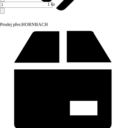
1 ks
Prodej přes:
HORNBACH