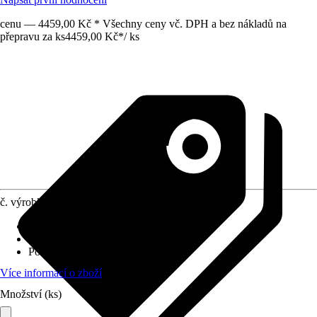
cenu — 4459,00 Kč * Všechny ceny vč. DPH a bez nákladů na
přepravu za ks
4459,00 Kč
*
/
ks
č. výrobku
12322881
Napětí akumulátoru
:
18 V
Šířka záběru
:
30 cm
Počet strun
:
2 struny
Více informací o zboží
Množství (ks)