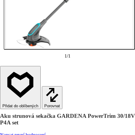
1
/
1
Porovnat
Aku strunová sekačka GARDENA PowerTrim 30/18V
P4A set
Napsat první hodnocení