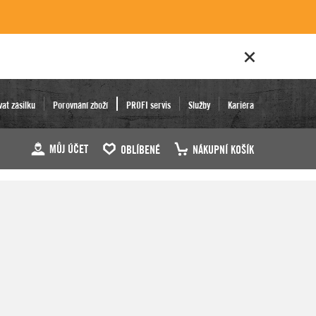
vat zásilku
Porovnání zboží
PROFI servis
Služby
Kariéra
MŮJ ÚČET
OBLÍBENÉ
NÁKUPNÍ KOŠÍK