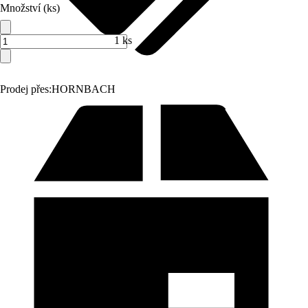
Množství (ks)
1 ks
Prodej přes:
HORNBACH