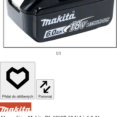
1
/
1
Porovnat