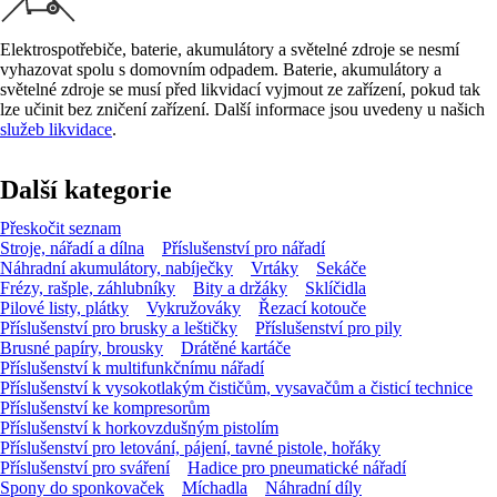
Elektrospotřebiče, baterie, akumulátory a světelné zdroje se nesmí
vyhazovat spolu s domovním odpadem. Baterie, akumulátory a
světelné zdroje se musí před likvidací vyjmout ze zařízení, pokud tak
lze učinit bez zničení zařízení. Další informace jsou uvedeny u našich
služeb likvidace
.
Další kategorie
Přeskočit seznam
Stroje, nářadí a dílna
Příslušenství pro nářadí
Náhradní akumulátory, nabíječky
Vrtáky
Sekáče
Frézy, rašple, záhlubníky
Bity a držáky
Sklíčidla
Pilové listy, plátky
Vykružováky
Řezací kotouče
Příslušenství pro brusky a leštičky
Příslušenství pro pily
Brusné papíry, brousky
Drátěné kartáče
Příslušenství k multifunkčnímu nářadí
Příslušenství k vysokotlakým čističům, vysavačům a čisticí technice
Příslušenství ke kompresorům
Příslušenství k horkovzdušným pistolím
Příslušenství pro letování, pájení, tavné pistole, hořáky
Příslušenství pro sváření
Hadice pro pneumatické nářadí
Spony do sponkovaček
Míchadla
Náhradní díly