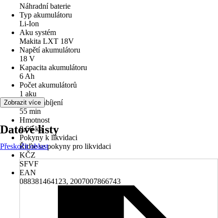
Náhradní baterie
Typ akumulátoru
Li-Ion
Aku systém
Makita LXT 18V
Napětí akumulátoru
18 V
Kapacita akumulátoru
6 Ah
Počet akumulátorů
1 aku
Doba nabíjení
Zobrazit více
55 min
Hmotnost
Datové listy
0,66 kg
Pokyny k likvidaci
Přeskočit oblast
Řiďte se pokyny pro likvidaci
KČZ
SFVF
EAN
088381464123, 2007007866743