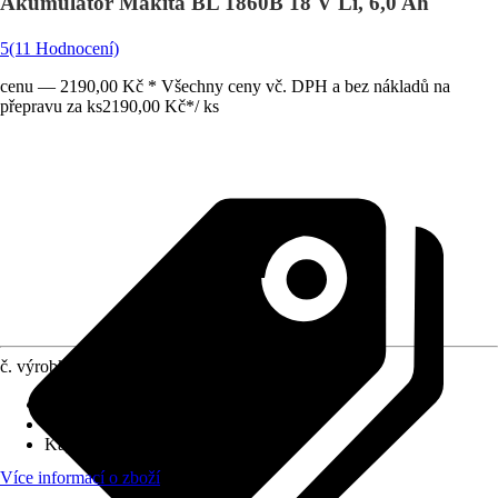
Akumulátor Makita BL 1860B 18 V Li, 6,0 Ah
5
(11 Hodnocení)
cenu — 2190,00 Kč * Všechny ceny vč. DPH a bez nákladů na
přepravu za ks
2190,00 Kč
*
/
ks
č. výrobku
10347037
Typ akumulátoru
:
Li-Ion
Napětí akumulátoru
:
18 V
Kapacita akumulátoru
:
6 Ah
Více informací o zboží