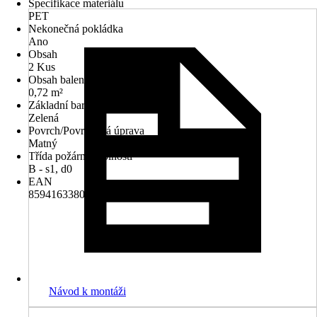
Specifikace materiálu
PET
Nekonečná pokládka
Ano
Obsah
2 Kus
Obsah balení
0,72 m²
Základní barva
Zelená
Povrch/Povrchová úprava
Matný
Třída požární odolnosti
B - s1, d0
EAN
8594163380779
Návod k montáži