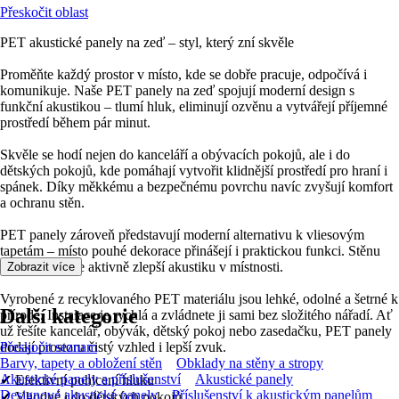
Přeskočit oblast
PET akustické panely na zeď – styl, který zní skvěle
Proměňte každý prostor v místo, kde se dobře pracuje, odpočívá i
komunikuje. Naše PET panely na zeď spojují moderní design s
funkční akustikou – tlumí hluk, eliminují ozvěnu a vytvářejí příjemné
prostředí během pár minut.
Skvěle se hodí nejen do kanceláří a obývacích pokojů, ale i do
dětských pokojů, kde pomáhají vytvořit klidnější prostředí pro hraní i
spánek. Díky měkkému a bezpečnému povrchu navíc zvyšují komfort
a ochranu stěn.
PET panely zároveň představují moderní alternativu k vliesovým
tapetám – místo pouhé dekorace přinášejí i praktickou funkci. Stěnu
nejen oživí, ale aktivně zlepší akustiku v místnosti.
Zobrazit více
Vyrobené z recyklovaného PET materiálu jsou lehké, odolné a šetrné k
Další kategorie
přírodě. Instalace je rychlá a zvládnete ji sami bez složitého nářadí. Ať
už řešíte kancelář, obývák, dětský pokoj nebo zasedačku, PET panely
dodají prostoru čistý vzhled i lepší zvuk.
Přeskočit seznam
Barvy, tapety a obložení stěn
Obklady na stěny a stropy
Akustické panely a příslušenství
Akustické panely
✔ Efektivní pohlcení hluku
Designové akustické panely
Příslušenství k akustickým panelům
✔ Vhodné i do dětských pokojů