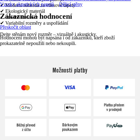
Vzorky akustických panelů
Dělicí stěny
✔ Moderní náhrada za vliesové tapety
✔ Ekologický materiál
Zákaznická hodnocení
✔ Snadná instalace
✔ Variabilní rozměry a uspořádání
Přeskočit oblast
Dejte stěnám nový rozměr – vizuálně i akusticky.
Hodnocení mohou být napsána i od zákazníků, kteří zboží
prokazatelně nepoužili nebo nekoupili.
Možnosti platby