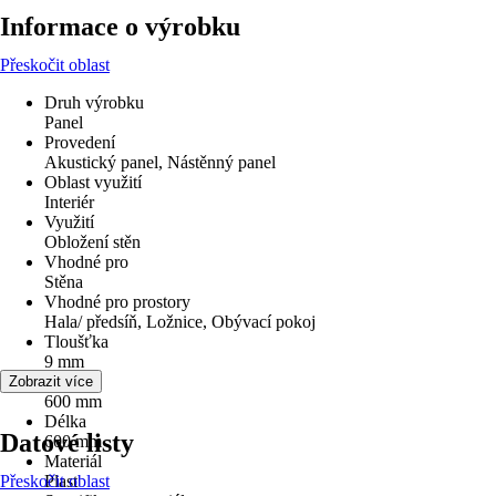
Informace o výrobku
Přeskočit oblast
Druh výrobku
Panel
Provedení
Akustický panel, Nástěnný panel
Oblast využití
Interiér
Využití
Obložení stěn
Vhodné pro
Stěna
Vhodné pro prostory
Hala/ předsíň, Ložnice, Obývací pokoj
Tloušťka
9 mm
Šířka
Zobrazit více
600 mm
Délka
Datové listy
600 mm
Materiál
Přeskočit oblast
Plast