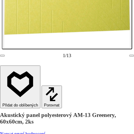
1
/
13
Porovnat
Akustický panel polyesterový AM-13 Greenery,
60x60cm, 2ks
Napsat první hodnocení