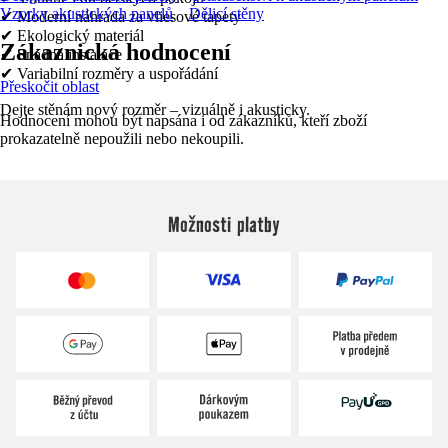
Vzorky akustických panelů
Dělicí stěny
✔ Moderní náhrada za vliesové tapety
✔ Ekologický materiál
Zákaznická hodnocení
✔ Snadná instalace
✔ Variabilní rozměry a uspořádání
Přeskočit oblast
Dejte stěnám nový rozměr – vizuálně i akusticky.
Hodnocení mohou být napsána i od zákazníků, kteří zboží
prokazatelně nepoužili nebo nekoupili.
Možnosti platby