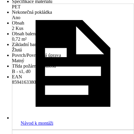
Specifikace materiálu
PET
Nekonečná pokládka
Ano
Obsah
2 Kus
Obsah balení
0,72 m²
Základní barva
Žlutá
Povrch/Povrchová úprava
Matný
Třída požární odolnosti
B - s1, d0
EAN
8594163380786
Návod k montáži