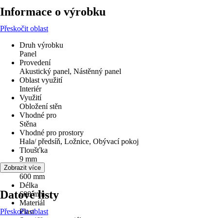
Informace o výrobku
Přeskočit oblast
Druh výrobku
Panel
Provedení
Akustický panel, Nástěnný panel
Oblast využití
Interiér
Využití
Obložení stěn
Vhodné pro
Stěna
Vhodné pro prostory
Hala/ předsíň, Ložnice, Obývací pokoj
Tloušťka
9 mm
Šířka
Zobrazit více
600 mm
Délka
Datové listy
600 mm
Materiál
Přeskočit oblast
Plast