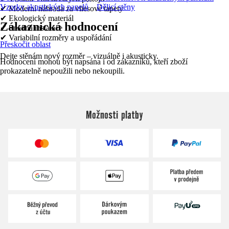
Vzorky akustických panelů
Dělicí stěny
✔ Moderní náhrada za vliesové tapety
✔ Ekologický materiál
Zákaznická hodnocení
✔ Snadná instalace
✔ Variabilní rozměry a uspořádání
Přeskočit oblast
Dejte stěnám nový rozměr – vizuálně i akusticky.
Hodnocení mohou být napsána i od zákazníků, kteří zboží
prokazatelně nepoužili nebo nekoupili.
Možnosti platby