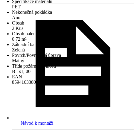
Specifikace materiálu
PET
Nekonečná pokládka
Ano
Obsah
2 Kus
Obsah balení
0,72 m²
Základní barva
Zelená
Povrch/Povrchová úprava
Matný
Třída požární odolnosti
B - s1, d0
EAN
8594163380755
Návod k montáži