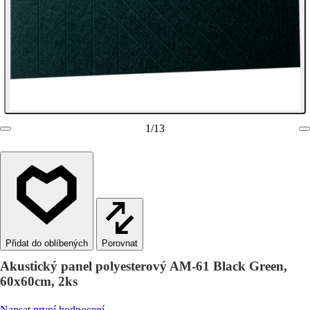
1
/
13
Porovnat
Akustický panel polyesterový AM-61 Black Green,
60x60cm, 2ks
Napsat první hodnocení