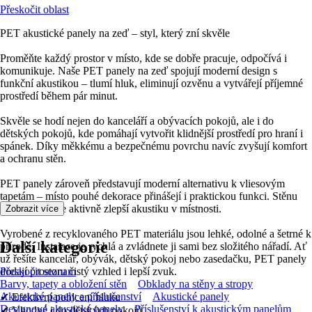
Přeskočit oblast
PET akustické panely na zeď – styl, který zní skvěle
Proměňte každý prostor v místo, kde se dobře pracuje, odpočívá i
komunikuje. Naše PET panely na zeď spojují moderní design s
funkční akustikou – tlumí hluk, eliminují ozvěnu a vytvářejí příjemné
prostředí během pár minut.
Skvěle se hodí nejen do kanceláří a obývacích pokojů, ale i do
dětských pokojů, kde pomáhají vytvořit klidnější prostředí pro hraní i
spánek. Díky měkkému a bezpečnému povrchu navíc zvyšují komfort
a ochranu stěn.
PET panely zároveň představují moderní alternativu k vliesovým
tapetám – místo pouhé dekorace přinášejí i praktickou funkci. Stěnu
nejen oživí, ale aktivně zlepší akustiku v místnosti.
Zobrazit více
Vyrobené z recyklovaného PET materiálu jsou lehké, odolné a šetrné k
Další kategorie
přírodě. Instalace je rychlá a zvládnete ji sami bez složitého nářadí. Ať
už řešíte kancelář, obývák, dětský pokoj nebo zasedačku, PET panely
dodají prostoru čistý vzhled i lepší zvuk.
Přeskočit seznam
Barvy, tapety a obložení stěn
Obklady na stěny a stropy
Akustické panely a příslušenství
Akustické panely
✔ Efektivní pohlcení hluku
Designové akustické panely
Příslušenství k akustickým panelům
✔ Vhodné i do dětských pokojů