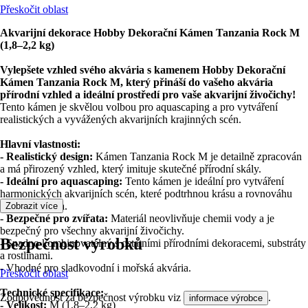
Přeskočit oblast
Akvarijní dekorace Hobby Dekorační Kámen Tanzania Rock M
(1,8–2,2 kg)
Vylepšete vzhled svého akvária s kamenem Hobby Dekorační
Kámen Tanzania Rock M, který přináší do vašeho akvária
přírodní vzhled a ideální prostředí pro vaše akvarijní živočichy!
Tento kámen je skvělou volbou pro aquascaping a pro vytváření
realistických a vyvážených akvarijních krajinných scén.
Hlavní vlastnosti:
- Realistický design:
Kámen Tanzania Rock M je detailně zpracován
a má přirozený vzhled, který imituje skutečné přírodní skály.
- Ideální pro aquascaping:
Tento kámen je ideální pro vytváření
harmonických akvarijních scén, které podtrhnou krásu a rovnováhu
vašeho akvária.
Zobrazit více
- Bezpečné pro zvířata:
Materiál neovlivňuje chemii vody a je
bezpečný pro všechny akvarijní živočichy.
Bezpečnost výrobků
-
Snadno kombinovatelný s ostatními přírodními dekoracemi, substráty
a rostlinami.
-
Vhodné pro sladkovodní i mořská akvária.
Přeskočit oblast
Technické specifikace:
Zodpovědnost za bezpečnost výrobku viz
.
informace výrobce
- Velikost:
M (1,8–2,2 kg)