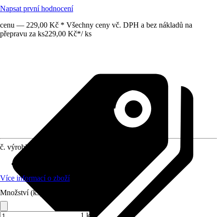
Napsat první hodnocení
cenu — 229,00 Kč * Všechny ceny vč. DPH a bez nákladů na
přepravu za ks
229,00 Kč
*
/
ks
č. výrobku
5751079
Materiál
:
Kámen
Více informací o zboží
Množství (ks)
1 ks