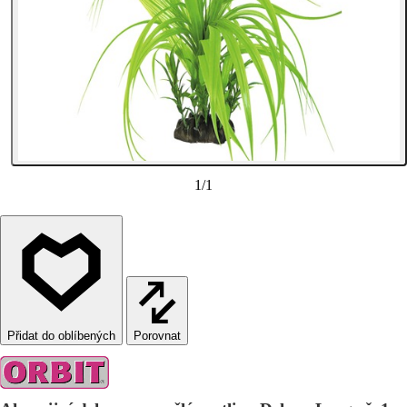
1
/
1
Porovnat