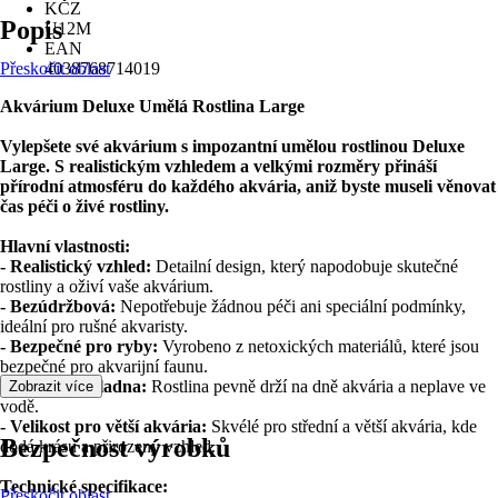
KČZ
Popis
U12M
EAN
Přeskočit oblast
4038768714019
Akvárium Deluxe Umělá Rostlina Large
Vylepšete své akvárium s impozantní umělou rostlinou Deluxe
Large. S realistickým vzhledem a velkými rozměry přináší
přírodní atmosféru do každého akvária, aniž byste museli věnovat
čas péči o živé rostliny.
Hlavní vlastnosti:
- Realistický vzhled:
Detailní design, který napodobuje skutečné
rostliny a oživí vaše akvárium.
- Bezúdržbová:
Nepotřebuje žádnou péči ani speciální podmínky,
ideální pro rušné akvaristy.
- Bezpečné pro ryby:
Vyrobeno z netoxických materiálů, které jsou
bezpečné pro akvarijní faunu.
- Stabilní základna:
Rostlina pevně drží na dně akvária a neplave ve
Zobrazit více
vodě.
- Velikost pro větší akvária:
Skvélé pro střední a větší akvária, kde
Bezpečnost výrobků
dodá krásu a přirozený vzhled.
Technické specifikace:
Přeskočit oblast