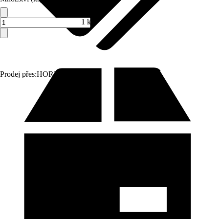
1 ks
Prodej přes:
HORNBACH