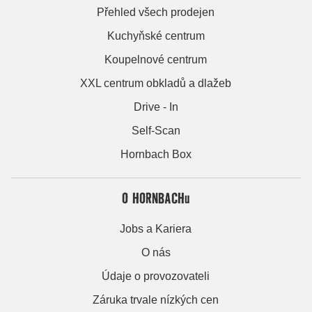
Přehled všech prodejen
Kuchyňské centrum
Koupelnové centrum
XXL centrum obkladů a dlažeb
Drive - In
Self-Scan
Hornbach Box
O HORNBACHu
Jobs a Kariera
O nás
Údaje o provozovateli
Záruka trvale nízkých cen