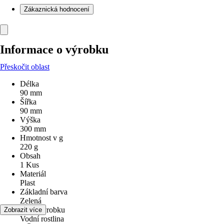
Zákaznická hodnocení
Informace o výrobku
Přeskočit oblast
Délka
90 mm
Šířka
90 mm
Výška
300 mm
Hmotnost v g
220 g
Obsah
1 Kus
Materiál
Plast
Základní barva
Zelená
Druh výrobku
Zobrazit více
Vodní rostlina