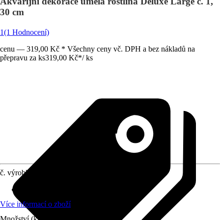
Akvarijní dekorace umělá rostlina Deluxe Large č. 1,
30 cm
1
(1 Hodnocení)
cenu — 319,00 Kč * Všechny ceny vč. DPH a bez nákladů na
přepravu za ks
319,00 Kč
*
/
ks
č. výrobku
6290480
Materiál
:
Plast
Více informací o zboží
Množství (ks)