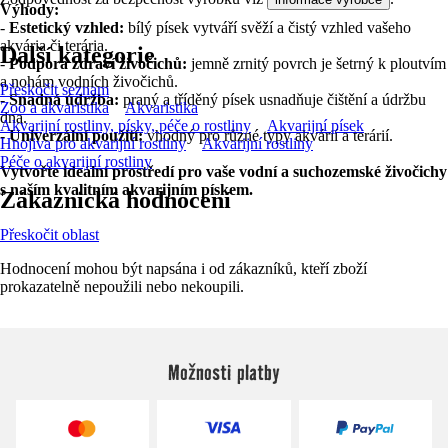
Výhody:
-
Estetický vzhled:
bílý písek vytváří svěží a čistý vzhled vašeho
akvária či terária.
Další kategorie
-
Podpora zdraví živočichů:
jemně zrnitý povrch je šetrný k ploutvím
a nohám vodních živočichů.
Přeskočit seznam
-
Snadná údržba:
praný a tříděný písek usnadňuje čištění a údržbu
Zoo a akvaristika
Akvaristika
dna.
Akvarijní rostliny, písky, péče o rostliny
Akvarijní písek
-
Univerzální použití:
vhodný pro různé typy akvárií a terárií.
Hnojiva pro akvarijní rostliny
Akvarijní rostliny
Péče o akvarijní rostliny
Vytvořte ideální prostředí pro vaše vodní a suchozemské živočichy
s naším kvalitním akvarijním pískem.
Zákaznická hodnocení
Přeskočit oblast
Hodnocení mohou být napsána i od zákazníků, kteří zboží
prokazatelně nepoužili nebo nekoupili.
Možnosti platby