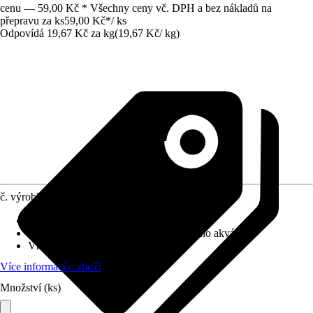
cenu — 59,00 Kč * Všechny ceny vč. DPH a bez nákladů na
přepravu za ks
59,00 Kč
*
/
ks
Odpovídá 19,67 Kč za kg
(
19,67 Kč
/
kg
)
č. výrobku
7590672
Zrnitost
:
0,8 mm - 1,6 mm
Druh výrobku
:
Písek, Štěrk/oblázky, Dno akvária
Vhodné pro
:
Akvária, Terária
Více informací o zboží
Množství (ks)