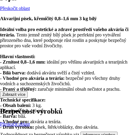
Přeskočit oblast
Akvarijní písek, křemičitý 0,8–1,6 mm 3 kg bílý
Ideální volba pro estetické a zdravé prostředí vašeho akvária či
terária.
Tento jemně zrnitý bílý písek je perfektní pro vytváření
přirozeného dna, které podporuje růst rostlin a poskytuje bezpečný
prostor pro vaše vodní živočichy.
Hlavní vlastnosti:
- Zrnitost 0,8–1,6 mm:
ideální pro většinu akvarijních a terarijních
aplikací.
- Bílá barva:
dodává akváriu svěží a čistý vzhled.
- Vhodné pro akvária a terária:
bezpečné pro všechny druhy
vodních a suchozemských živočichů.
- Praný a tříděný:
zaručuje minimální obsah nečistot a prachu.
Zobrazit více
Technické specifikace:
- Obsah balení:
3 kg.
Bezpečnost výrobků
- Zrnitost:
0,8–1,6 mm.
- Barva:
bílá.
- Vhodné pro:
akvária a terária.
Přeskočit oblast
- Druh výrobku:
písek, štěrk/oblázky, dno akvária.
Zodpovědnost za bezpečnost výrobku viz
.
informace výrobce