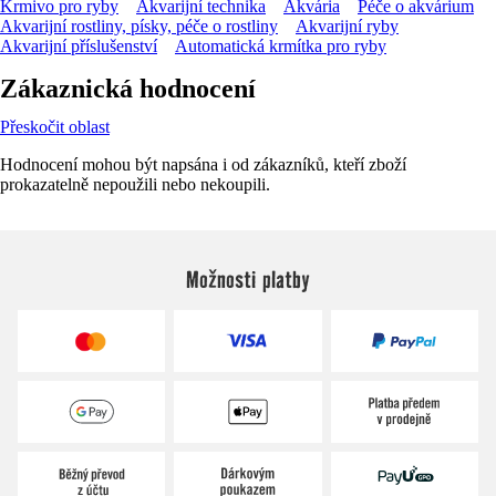
Krmivo pro ryby
Akvarijní technika
Akvária
Péče o akvárium
Akvarijní rostliny, písky, péče o rostliny
Akvarijní ryby
Akvarijní příslušenství
Automatická krmítka pro ryby
Zákaznická hodnocení
Přeskočit oblast
Hodnocení mohou být napsána i od zákazníků, kteří zboží
prokazatelně nepoužili nebo nekoupili.
Možnosti platby