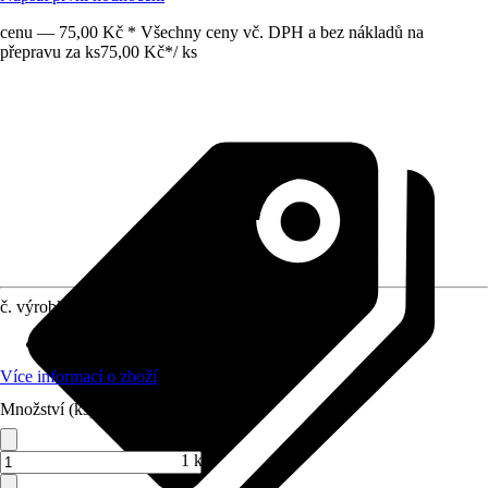
cenu — 75,00 Kč * Všechny ceny vč. DPH a bez nákladů na
přepravu za ks
75,00 Kč
*
/
ks
č. výrobku
10577417
Materiál
:
Plast, Cement
Více informací o zboží
Množství (ks)
1 ks