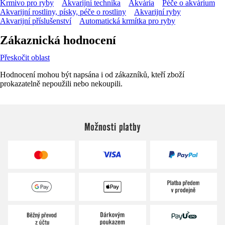
Krmivo pro ryby
Akvarijní technika
Akvária
Péče o akvárium
Akvarijní rostliny, písky, péče o rostliny
Akvarijní ryby
Akvarijní příslušenství
Automatická krmítka pro ryby
Zákaznická hodnocení
Přeskočit oblast
Hodnocení mohou být napsána i od zákazníků, kteří zboží
prokazatelně nepoužili nebo nekoupili.
Možnosti platby