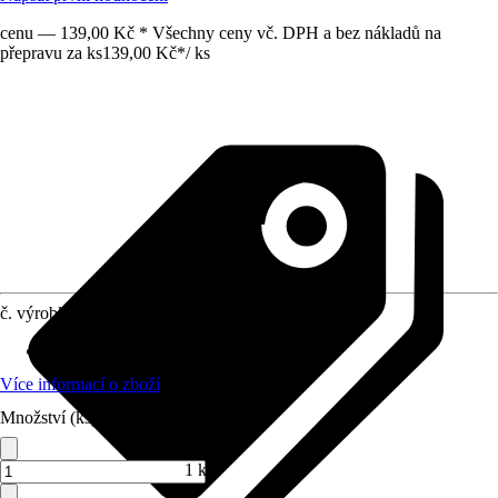
cenu — 139,00 Kč * Všechny ceny vč. DPH a bez nákladů na
přepravu za ks
139,00 Kč
*
/
ks
č. výrobku
10577932
Materiál
:
Plast
Více informací o zboží
Množství (ks)
1 ks