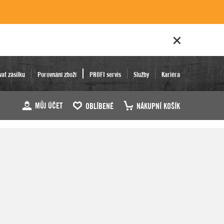
vat zásilku
Porovnání zboží
PROFI servis
Služby
Kariéra
MŮJ ÚČET
OBLÍBENÉ
NÁKUPNÍ KOŠÍK