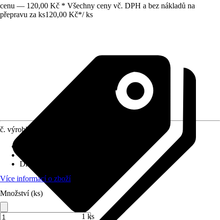
cenu — 120,00 Kč * Všechny ceny vč. DPH a bez nákladů na
přepravu za ks
120,00 Kč
*
/
ks
č. výrobku
5189739
Velikost
:
16 x 16 x 16 mm
Využití
:
Lisování
Druh závitu
:
Bez závitu
Více informací o zboží
Množství (ks)
1 ks