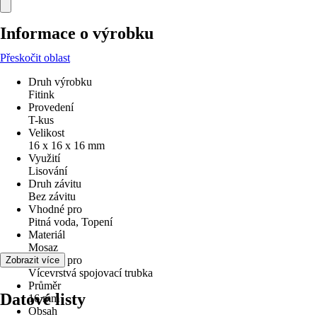
Informace o výrobku
Přeskočit oblast
Druh výrobku
Fitink
Provedení
T-kus
Velikost
16 x 16 x 16 mm
Využití
Lisování
Druh závitu
Bez závitu
Vhodné pro
Pitná voda, Topení
Materiál
Mosaz
Vhodné pro
Zobrazit více
Vícevrstvá spojovací trubka
Průměr
Datové listy
16 mm
Obsah