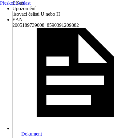
Přeskočit oblast
1 Kus
Upozornění
lisovací čelisti U nebo H
EAN
2005189739008, 8590391209882
Dokument