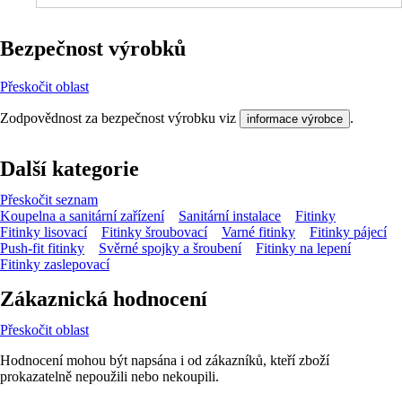
Bezpečnost výrobků
Přeskočit oblast
Zodpovědnost za bezpečnost výrobku viz
.
informace výrobce
Další kategorie
Přeskočit seznam
Koupelna a sanitární zařízení
Sanitární instalace
Fitinky
Fitinky lisovací
Fitinky šroubovací
Varné fitinky
Fitinky pájecí
Push-fit fitinky
Svěrné spojky a šroubení
Fitinky na lepení
Fitinky zaslepovací
Zákaznická hodnocení
Přeskočit oblast
Hodnocení mohou být napsána i od zákazníků, kteří zboží
prokazatelně nepoužili nebo nekoupili.