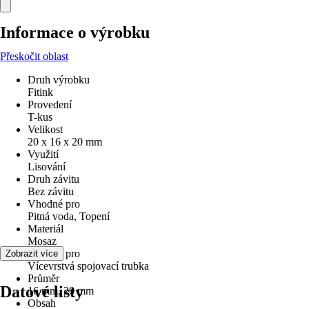
Informace o výrobku
Přeskočit oblast
Druh výrobku
Fitink
Provedení
T-kus
Velikost
20 x 16 x 20 mm
Využití
Lisování
Druh závitu
Bez závitu
Vhodné pro
Pitná voda, Topení
Materiál
Mosaz
Vhodné pro
Zobrazit více
Vícevrstvá spojovací trubka
Průměr
Datové listy
16 mm, 20 mm
Obsah