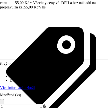
cenu — 155,00 Kč * Všechny ceny vč. DPH a bez nákladů na
přepravu za ks
155,00 Kč
*
/
ks
č. výrobku
5189741
Velikost
:
20 x 16 x 20 mm
Využití
:
Lisování
Druh závitu
:
Bez závitu
Více informací o zboží
Množství (ks)
1 ks