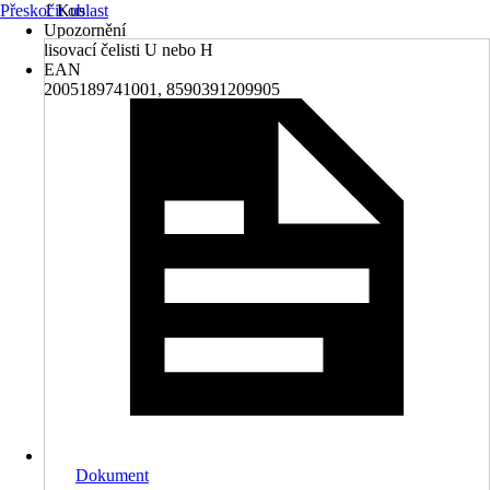
Přeskočit oblast
1 Kus
Upozornění
lisovací čelisti U nebo H
EAN
2005189741001, 8590391209905
Dokument