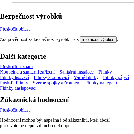
Bezpečnost výrobků
Přeskočit oblast
Zodpovědnost za bezpečnost výrobku viz
.
informace výrobce
Další kategorie
Přeskočit seznam
Koupelna a sanitární zařízení
Sanitární instalace
Fitinky
Fitinky lisovací
Fitinky šroubovací
Varné fitinky
Fitinky pájecí
Push-fit fitinky
Svěrné spojky a šroubení
Fitinky na lepení
Fitinky zaslepovací
Zákaznická hodnocení
Přeskočit oblast
Hodnocení mohou být napsána i od zákazníků, kteří zboží
prokazatelně nepoužili nebo nekoupili.