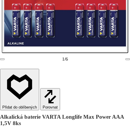
1
/
6
Porovnat
Alkalická baterie VARTA Longlife Max Power AAA
1,5V 8ks