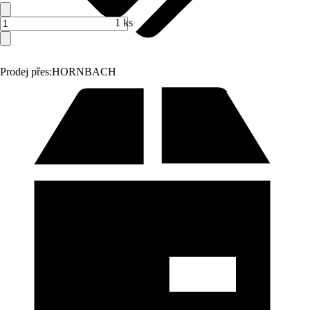
1 ks
Prodej přes:
HORNBACH