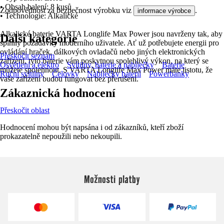
• Obsah balení: 8 kusů
Zodpovědnost za bezpečnost výrobku viz
.
informace výrobce
• Technologie: Alkalické
Alkalické baterie VARTA Longlife Max Power jsou navrženy tak, aby
Další kategorie
splnily požadavky moderního uživatele. Ať už potřebujete energii pro
ovládání hraček, dálkových ovladačů nebo jiných elektronických
Přeskočit seznam
zařízení, tyto baterie vám poskytnou spolehlivý výkon, na který se
Osvětlení a elektro
Svítilny, baterie a nabíječky
Baterie
můžete spolehnout. S VARTA Longlife Max Power máte jistotu, že
Ruční svítilny
Čelovky
Nabíječky baterií
Powerbanky
vaše zařízení budou fungovat bez přerušení.
Zákaznická hodnocení
Přeskočit oblast
Hodnocení mohou být napsána i od zákazníků, kteří zboží
prokazatelně nepoužili nebo nekoupili.
Možnosti platby