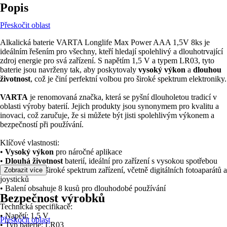
Popis
Přeskočit oblast
Alkalická baterie VARTA Longlife Max Power AAA 1,5V 8ks je
ideálním řešením pro všechny, kteří hledají spolehlivý a dlouhotrvající
zdroj energie pro svá zařízení. S napětím 1,5 V a typem LR03, tyto
baterie jsou navrženy tak, aby poskytovaly
vysoký výkon
a
dlouhou
životnost
, což je činí perfektní volbou pro široké spektrum elektroniky.
VARTA
je renomovaná značka, která se pyšní dlouholetou tradicí v
oblasti výroby baterií. Jejich produkty jsou synonymem pro kvalitu a
inovaci, což zaručuje, že si můžete být jisti spolehlivým výkonem a
bezpečností při používání.
Klíčové vlastnosti:
•
Vysoký výkon
pro náročné aplikace
•
Dlouhá životnost
baterií, ideální pro zařízení s vysokou spotřebou
• Vhodné pro široké spektrum zařízení, včetně digitálních fotoaparátů a
Zobrazit více
joysticků
• Balení obsahuje 8 kusů pro dlouhodobé používání
Bezpečnost výrobků
Technická specifikace:
• Napětí: 1,5 V
Přeskočit oblast
• Typ baterie: LR03