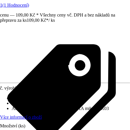
1
(1 Hodnocení)
cenu — 109,00 Kč * Všechny ceny vč. DPH a bez nákladů na
přepravu za ks
109,00 Kč
*
/
ks
č. výrobku
10234551
Napětí
:
1,5 V
Obsah
:
8 Kus
Alternativní název (a typ baterie)
:
AAA mikro, LR03
Více informací o zboží
Množství (ks)