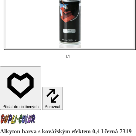
1
/
1
Porovnat
Alkyton barva s kovářským efektem 0,4 l černá 7319