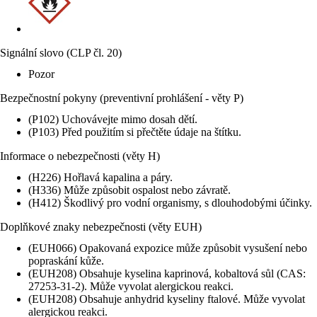
Signální slovo (CLP čl. 20)
Pozor
Bezpečnostní pokyny (preventivní prohlášení - věty P)
(P102) Uchovávejte mimo dosah dětí.
(P103) Před použitím si přečtěte údaje na štítku.
Informace o nebezpečnosti (věty H)
(H226) Hořlavá kapalina a páry.
(H336) Může způsobit ospalost nebo závratě.
(H412) Škodlivý pro vodní organismy, s dlouhodobými účinky.
Doplňkové znaky nebezpečnosti (věty EUH)
(EUH066) Opakovaná expozice může způsobit vysušení nebo
popraskání kůže.
(EUH208) Obsahuje kyselina kaprinová, kobaltová sůl (CAS:
27253-31-2). Může vyvolat alergickou reakci.
(EUH208) Obsahuje anhydrid kyseliny ftalové. Může vyvolat
alergickou reakci.