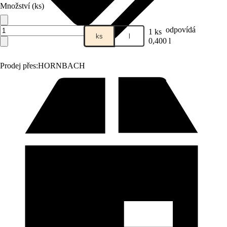
Množství (ks)
odpovídá
1 ks
ks
l
0,400 l
Prodej přes:
HORNBACH