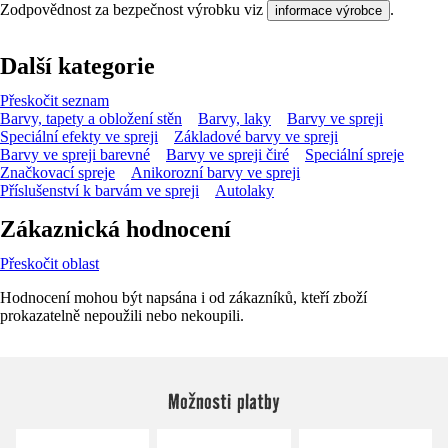
Zodpovědnost za bezpečnost výrobku viz
.
informace výrobce
Další kategorie
Přeskočit seznam
Barvy, tapety a obložení stěn
Barvy, laky
Barvy ve spreji
Speciální efekty ve spreji
Základové barvy ve spreji
Barvy ve spreji barevné
Barvy ve spreji čiré
Speciální spreje
Značkovací spreje
Anikorozní barvy ve spreji
Příslušenství k barvám ve spreji
Autolaky
Zákaznická hodnocení
Přeskočit oblast
Hodnocení mohou být napsána i od zákazníků, kteří zboží
prokazatelně nepoužili nebo nekoupili.
Možnosti platby