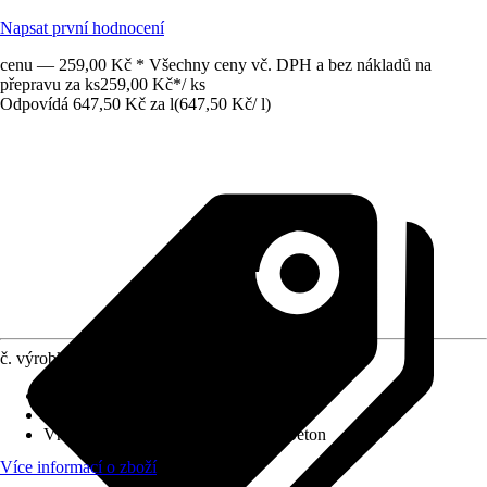
Napsat první hodnocení
cenu — 259,00 Kč * Všechny ceny vč. DPH a bez nákladů na
přepravu za ks
259,00 Kč
*
/
ks
Odpovídá 647,50 Kč za l
(
647,50 Kč
/
l
)
č. výrobku
7974991
Vydatnost při jednom nátěru
:
10,5 m²/l
Typ základu
:
Obsahující rozpouštědla
Vhodné pro podklad
:
Dřevo, Kov, Beton
Více informací o zboží