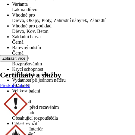
Varianta
Lak na dřevo
Vhodné pro
Dřevo, Okapy, Ploty, Zahradní nábytek, Zábradlí
Vhodné pro podklad
Dřevo, Kov, Beton
Základní barva
Černá
Barevný odstín
Černá
Aplikace
Zobrazit více
Rozprašováním
Krycí schopnost
Certifikáty a služby
2 - vysoká krycí síla
Vydatnost při jednom nátěru
Přeskočit oblast
10,5 m²/l
Velikost balení
0,4 l
Vlastnosti
Ochrana před rezavěním
Typ základu
Obsahující rozpouštědla
Oblast využití
Exteriér, Interiér
Upozornění