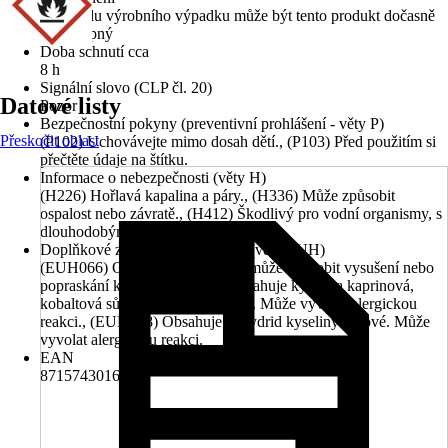
Z důvodu výrobního výpadku může být tento produkt dočasně
nedostupný
Doba schnutí cca
8 h
Signální slovo (CLP čl. 20)
Datové listy
Pozor
Bezpečnostní pokyny (preventivní prohlášení - věty P)
Přeskočit oblast
(P102) Uchovávejte mimo dosah dětí., (P103) Před použitím si
přečtěte údaje na štítku.
Informace o nebezpečnosti (věty H)
(H226) Hořlavá kapalina a páry., (H336) Může způsobit
ospalost nebo závratě., (H412) Škodlivý pro vodní organismy, s
dlouhodobými účinky.
Doplňkové znaky nebezpečnosti (věty EUH)
(EUH066) Opakovaná expozice může způsobit vysušení nebo
popraskání kůže., (EUH208) Obsahuje kyselina kaprinová,
kobaltová sůl (CAS: 27253-31-2). Může vyvolat alergickou
reakci., (EUH208) Obsahuje anhydrid kyseliny ftalové. Může
vyvolat alergickou reakci.
EAN
8715743016233