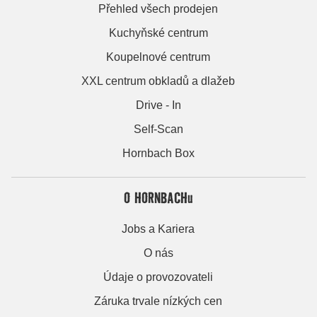
Přehled všech prodejen
Kuchyňské centrum
Koupelnové centrum
XXL centrum obkladů a dlažeb
Drive - In
Self-Scan
Hornbach Box
O HORNBACHu
Jobs a Kariera
O nás
Údaje o provozovateli
Záruka trvale nízkých cen