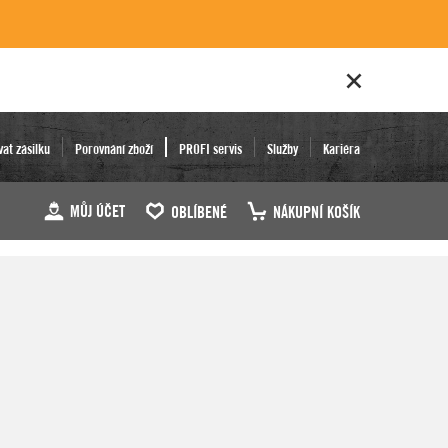
vat zásilku
Porovnání zboží
PROFI servis
Služby
Kariéra
MŮJ ÚČET
OBLÍBENÉ
NÁKUPNÍ KOŠÍK