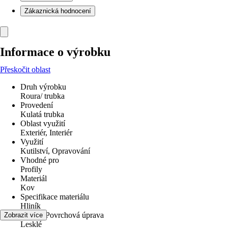
Zákaznická hodnocení
Informace o výrobku
Přeskočit oblast
Druh výrobku
Roura/ trubka
Provedení
Kulatá trubka
Oblast využití
Exteriér, Interiér
Využití
Kutilství, Opravování
Vhodné pro
Profily
Materiál
Kov
Specifikace materiálu
Hliník
Povrch/Povrchová úprava
Zobrazit více
Lesklé