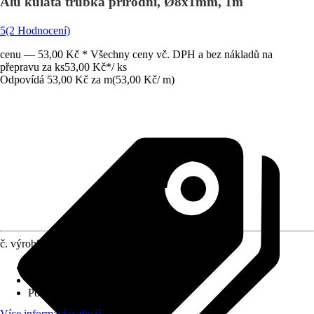
Alu kulatá trubka přírodní, Ø8x1mm, 1m
5
(2 Hodnocení)
cenu — 53,00 Kč * Všechny ceny vč. DPH a bez nákladů na
přepravu za ks
53,00 Kč
*
/
ks
Odpovídá 53,00 Kč za m
(
53,00 Kč
/
m
)
č. výrobku
8829150
Provedení
:
Kulatá trubka
Specifikace materiálu
:
Hliník
Povrch/Povrchová úprava
:
Lesklé
Více informací o zboží