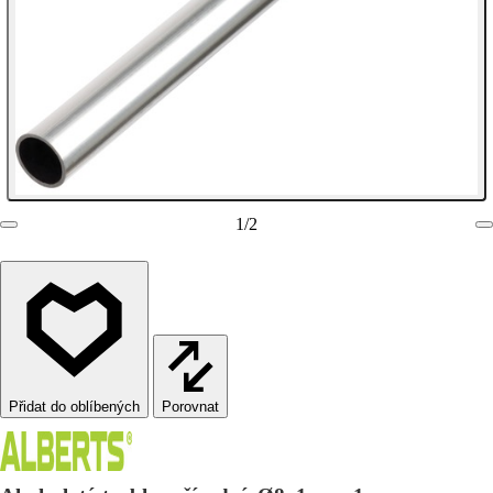
1
/
2
Porovnat