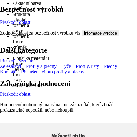
Základní barva
Bezpečnost výrobků
Stříbrná
Struktura
Hladké
Přeskočit oblast
rozměr a
8 mm
Zodpovědnost za bezpečnost výrobku viz
.
informace výrobce
rozměr b
1 mm
Průměr
Další kategorie
8 mm
Tloušťka materiálu
Přeskočit seznam
1 mm
Železářství
Profily a plechy
Tyče
Profily, lišty
Plechy
Délka
Kari sítě
Příslušenství pro profily a plechy
1 m
EAN
Zákaznická hodnocení
4004338472481
Přeskočit oblast
Hodnocení mohou být napsána i od zákazníků, kteří zboží
prokazatelně nepoužili nebo nekoupili.
Možnosti platby