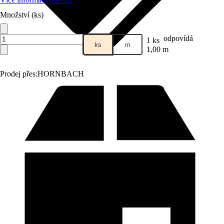
Množství (ks)
odpovídá
1 ks
ks
m
1,00 m
Prodej přes:
HORNBACH