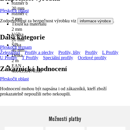
rozměr b
20 mm
Přeskočit oblast
rozměr c
2 mm
Zodpovědnost za bezpečnost výrobku viz
.
informace výrobce
Tloušťka materiálu
2 mm
Výška
Další kategorie
20 mm
Šířka
Přeskočit seznam
40 mm
Železářství
Profily a plechy
Profily, lišty
Profily
L Profily
Délka
U Profily
T Profily
Speciální profily
Ocelové profily
2 m
EAN
Zákaznická hodnocení
4004338474188
Přeskočit oblast
Hodnocení mohou být napsána i od zákazníků, kteří zboží
prokazatelně nepoužili nebo nekoupili.
Možnosti platby