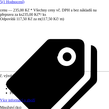
5
(1 Hodnocení)
cenu — 235,00 Kč * Všechny ceny vč. DPH a bez nákladů na
přepravu za ks
235,00 Kč
*
/
ks
Odpovídá 117,50 Kč za m
(
117,50 Kč
/
m
)
č. výrobku
8829184
Provedení
:
Úhlový profil
Specifikace materiálu
:
Hliník
Povrch/Povrchová úprava
:
Lesklé
Více informací o zboží
Množství (ks)