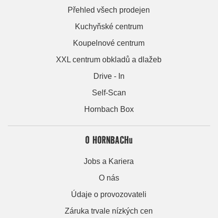
Přehled všech prodejen
Kuchyňské centrum
Koupelnové centrum
XXL centrum obkladů a dlažeb
Drive - In
Self-Scan
Hornbach Box
O HORNBACHu
Jobs a Kariera
O nás
Údaje o provozovateli
Záruka trvale nízkých cen