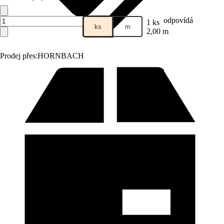
odpovídá
1 ks
ks
m
2,00 m
Prodej přes:
HORNBACH