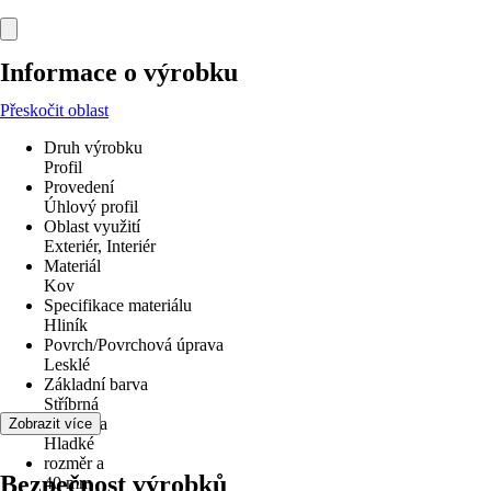
Informace o výrobku
Přeskočit oblast
Druh výrobku
Profil
Provedení
Úhlový profil
Oblast využití
Exteriér, Interiér
Materiál
Kov
Specifikace materiálu
Hliník
Povrch/Povrchová úprava
Lesklé
Základní barva
Stříbrná
Struktura
Zobrazit více
Hladké
rozměr a
Bezpečnost výrobků
40 mm