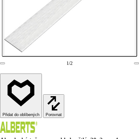
1
/
2
Porovnat