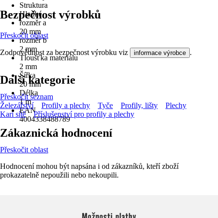
Struktura
Bezpečnost výrobků
Hladké
rozměr a
20 mm
Přeskočit oblast
rozměr b
2 mm
Zodpovědnost za bezpečnost výrobku viz
.
informace výrobce
Tloušťka materiálu
2 mm
Šířka
Další kategorie
20 mm
Délka
Přeskočit seznam
1 m
Železářství
Profily a plechy
Tyče
Profily, lišty
Plechy
EAN
Kari sítě
Příslušenství pro profily a plechy
4004338488789
Zákaznická hodnocení
Přeskočit oblast
Hodnocení mohou být napsána i od zákazníků, kteří zboží
prokazatelně nepoužili nebo nekoupili.
Možnosti platby