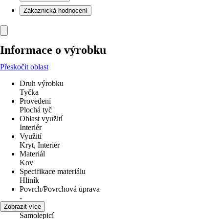
Zákaznická hodnocení
Informace o výrobku
Přeskočit oblast
Druh výrobku
Tyčka
Provedení
Plochá tyč
Oblast využití
Interiér
Využití
Kryt, Interiér
Materiál
Kov
Specifikace materiálu
Hliník
Povrch/Povrchová úprava
-
Varianta
Zobrazit více
Samolepicí