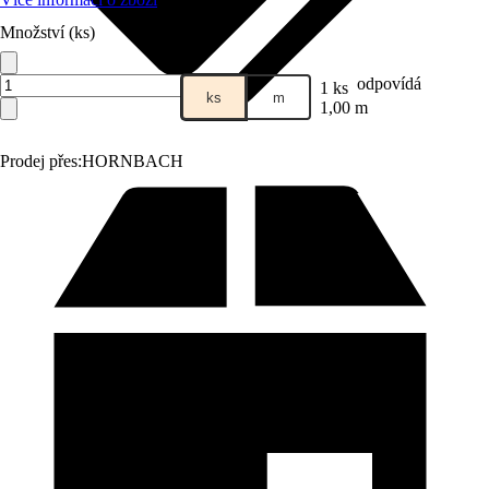
Množství (ks)
odpovídá
1 ks
ks
m
1,00 m
Prodej přes:
HORNBACH