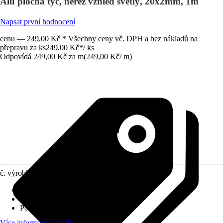
Alu plochá tyč, nerez vzhled světlý, 20x2mm, 1m
Napsat první hodnocení
cenu — 249,00 Kč * Všechny ceny vč. DPH a bez nákladů na
přepravu za ks
249,00 Kč
*
/
ks
Odpovídá 249,00 Kč za m
(
249,00 Kč
/
m
)
č. výrobku
6449278
Provedení
:
Plochá tyč
Specifikace materiálu
:
Hliník
Povrch/Povrchová úprava
:
-
Více informací o zboží