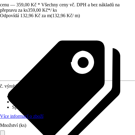
cenu — 359,00 Kč * Všechny ceny vč. DPH a bez nákladů na
přepravu za ks
359,00 Kč
*
/
ks
Odpovídá 132,96 Kč za m
(
132,96 Kč
/
m
)
č. výrobku
6097501
Druh montáže
:
Šroubování
Tloušťka vrstvy
:
0 mm - 10 mm
Specifikace materiálu
:
Hliník
Více informací o zboží
Množství (ks)