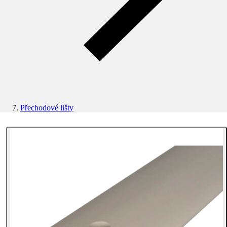
Přechodové lišty