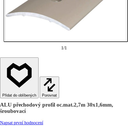
1
/
1
Porovnat
ALU přechodový profil oc.mat.2,7m 30x1,6mm,
šroubovací
Napsat první hodnocení