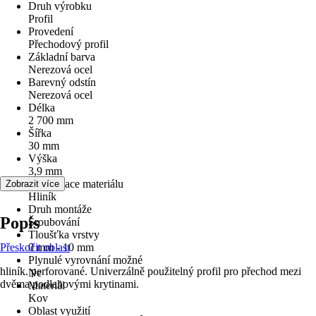
Druh výrobku
Profil
Provedení
Přechodový profil
Základní barva
Nerezová ocel
Barevný odstín
Nerezová ocel
Délka
2 700 mm
Šířka
30 mm
Výška
3,9 mm
Specifikace materiálu
Zobrazit více
Hliník
Druh montáže
Popis
Šroubování
Tloušťka vrstvy
Přeskočit oblast
0 mm - 10 mm
Plynulé vyrovnání možné
hliník. perforované. Univerzálně použitelný profil pro přechod mezi
Ne
dvěma podlahovými krytinami.
Materiál
Kov
Oblast využití